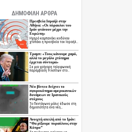
ΔΗΜΟΦΙΛΗ ΑΡΘΡΑ
Πρεσβεία Ισραήλ στην
Αθήνα: «Οι πύραυλοι του
Ιράν φτάνουν μέχρι την
Ευρώπη»
Ηχηρό καμπανάκι κινδύνου
χτυπάει η πρεσβεία του Ισραήλ…
Τραμπ: «Τους κάνουμε χαμό,
αλλά το μεγάλο χτύπημα
έρχεται σύντομα»
Σε μια γρήγορη τηλεφωνική
παρέμβαση 9 λεπτών στο…
Νέο βίντεο δείχνει το
σφυροκόπημα αμερικανικών
δυνάμεων σε Ιρανικούς
στόχους
Το Πεντάγωνο μόλις έδωσε στη
δημοσιότητα ένα νέο,…
Ανοιχτή απειλή από το Ιράν:
“Θα ρίξουμε πυραύλους στην
Κύπρο”