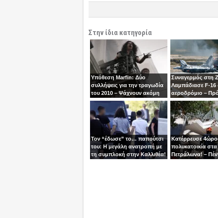
Στην ίδια κατηγορία
Υπόθεση Marfin: Δύο
Συναγερμός στη 
συλλήψεις για την τραγωδία
Λαμπάδιασε F-16
του 2010 – Ψάχνουν ακόμη
αεροδρόμιο – Πρ
μία γυναίκα
βγει την τελευταία
χειριστής
Τον “έδωσε” το… παπούτσι
Κατέρρευσε 4ώρ
του: Η μεγάλη ανατροπή με
πολυκατοικία στα
τη συμπλοκή στην Καλλιθέα!
Πετράλωνα! – Πέν
προσαγωγές