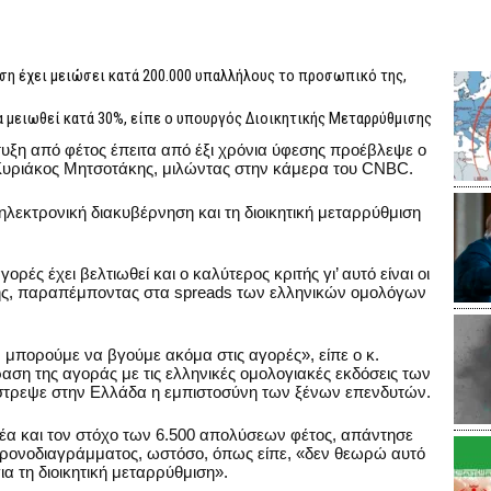
ηση έχει μειώσει κατά 200.000 υπαλλήλους το προσωπικό της,
α μειωθεί κατά 30%, είπε ο υπουργός Διοικητικής Μεταρρύθμισης
υξη από φέτος έπειτα από έξι χρόνια ύφεσης προέβλεψε ο
 Κυριάκος Μητσοτάκης, μιλώντας στην κάμερα του CNBC.
ηλεκτρονική διακυβέρνηση και τη διοικητική μεταρρύθμιση
γορές έχει βελτιωθεί και ο καλύτερος κριτής γι’ αυτό είναι οι
άκης, παραπέμποντας στα spreads των ελληνικών ομολόγων
ν μπορούμε να βγούμε ακόμα στις αγορές», είπε ο κ.
αση της αγοράς με τις ελληνικές ομολογιακές εκδόσεις των
τρεψε στην Ελλάδα η εμπιστοσύνη των ξένων επενδυτών.
ομέα και τον στόχο των 6.500 απολύσεων φέτος, απάντησε
ς χρονοδιαγράμματος, ωστόσο, όπως είπε, «δεν θεωρώ αυτό
ια τη διοικητική μεταρρύθμιση».