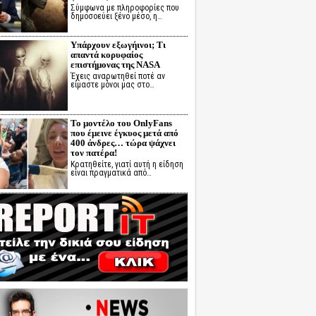
Σύμφωνα με πληροφορίες που
δημοσοεύει ξένο μέσο, η…
Υπάρχουν εξωγήινοι; Τι
απαντά κορυφαίος
επιστήμονας της NASA
Έχεις αναρωτηθεί ποτέ αν
είμαστε μόνοι μας στο…
Το μοντέλο του OnlyFans
που έμεινε έγκυος μετά από
400 άνδρες… τώρα ψάχνει
τον πατέρα!
Κρατηθείτε, γιατί αυτή η είδηση
είναι πραγματικά από…