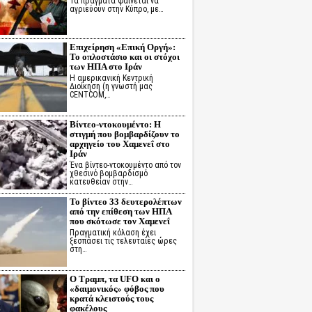
Τα πράγματα φαίνεται να
αγριεύουν στην Κύπρο, με…
Επιχείρηση «Επική Οργή»:
Το οπλοστάσιο και οι στόχοι
των ΗΠΑ στο Ιράν
Η αμερικανική Κεντρική
Διοίκηση (η γνωστή μας
CENTCOM,…
Βίντεο-ντοκουμέντο: Η
στιγμή που βομβαρδίζουν το
αρχηγείο του Χαμενεΐ στο
Ιράν
Ένα βίντεο-ντοκουμέντο από τον
χθεσινό βομβαρδισμό
κατευθείαν στην…
Το βίντεο 33 δευτερολέπτων
από την επίθεση των ΗΠΑ
που σκότωσε τον Χαμενεΐ
Πραγματική κόλαση έχει
ξεσπάσει τις τελευταίες ώρες
στη…
Ο Τραμπ, τα UFO και ο
«δαιμονικός» φόβος που
κρατά κλειστούς τους
φακέλους