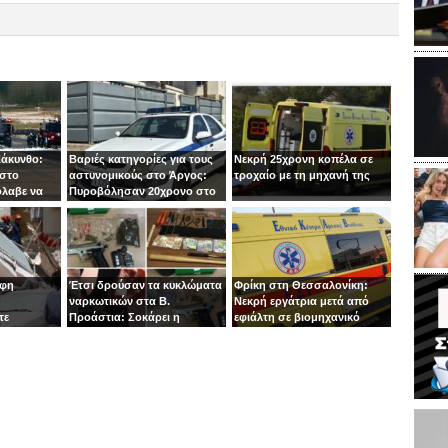
Ζάκυνθο:
Βαριές κατηγορίες για τους
Νεκρή 25χρονη κοπέλα σε
 στο
αστυνομικούς στο Άργος:
τροχαίο με τη μηχανή της
όλαβε να
Πυροβόλησαν 20χρονο στο
 στιγμή ο
κεφάλι
οφη
Έτσι δρούσαν τα κυκλώματα
Φρίκη στη Θεσσαλονίκη:
ναρκωτικών στα Β.
Νεκρή εργάτρια μετά από
τε
Προάστια: Σοκάρει η
εφιάλτη σε βιομηχανικό
εμπλοκή παιδιών 13 και 14
πλυντήριο
ετών