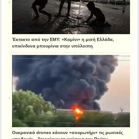
Έκτακτο από την ΕΜΥ: «Καμίνι» η μισή Ελλάδα,
επικίνδυνα μπουρίνια στην υπόλοιπη
Ουκρανικά drones κάνουν «σουρωτήρι» τις ρωσικές
υποδομές – Στερεύουν τα καύσιμα του Πούτιν