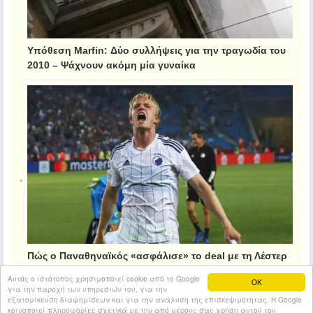
Υπόθεση Marfin: Δύο συλλήψεις για την τραγωδία του
2010 – Ψάχνουν ακόμη μία γυναίκα
Πώς ο Παναθηναϊκός «ασφάλισε» το deal με τη Λέστερ
για τον Κρίστιανσεν
Αυτός ο ιστότοπος χρησιμοποιεί cookie από το Google
OK
για την παροχή των υπηρεσιών του, για την
εξατομίκευση διαφημίσεων και για την ανάλυση της επισκεψιμότητας. Η Google
κοινοποιεί πληροφορίες σχετικά με την από μέρους σας χρήση αυτού του