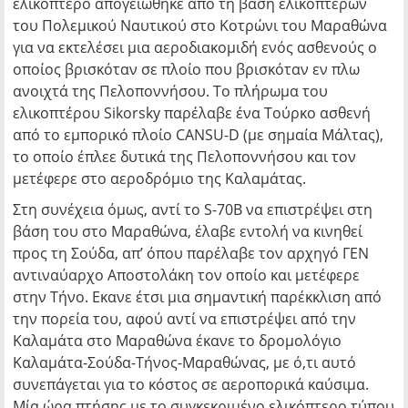
ελικόπτερο απογειώθηκε από τη βάση ελικοπτέρων
του Πολεμικού Ναυτικού στο Κοτρώνι του Μαραθώνα
για να εκτελέσει μια αεροδιακομιδή ενός ασθενούς ο
οποίος βρισκόταν σε πλοίο που βρισκόταν εν πλω
ανοιχτά της Πελοποννήσου. Το πλήρωμα του
ελικοπτέρου Sikorsky παρέλαβε ένα Τούρκο ασθενή
από το εμπορικό πλοίο CANSU-D (με σημαία Μάλτας),
το οποίο έπλεε δυτικά της Πελοποννήσου και τον
μετέφερε στο αεροδρόμιο της Καλαμάτας.
Στη συνέχεια όμως, αντί το S-70B να επιστρέψει στη
βάση του στο Μαραθώνα, έλαβε εντολή να κινηθεί
προς τη Σούδα, απ’ όπου παρέλαβε τον αρχηγό ΓΕΝ
αντιναύαρχο Αποστολάκη τον οποίο και μετέφερε
στην Τήνο. Εκανε έτσι μια σημαντική παρέκκλιση από
την πορεία του, αφού αντί να επιστρέψει από την
Καλαμάτα στο Μαραθώνα έκανε το δρομολόγιο
Καλαμάτα-Σούδα-Τήνος-Μαραθώνας, με ό,τι αυτό
συνεπάγεται για το κόστος σε αεροπορικά καύσιμα.
Μία ώρα πτήσης με το συγκεκριμένο ελικόπτερο τύπου