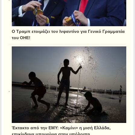
Ο Τραμπ ετοιμάζει τον Ινφαντίνο για Γενικό Γραμματέα
του ΟΗΕ!
Έκτακτο από την ΕΜΥ: «Καμίνι» η μισή Ελλάδα,
επικίνδυνα μπουρίνια στην υπόλοιπη