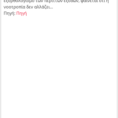
εξορθολογισμό των περιττών εξόδων, φαίνεται ότι η
νοοτροπία δεν αλλάζει…
Πηγή:
Πηγή