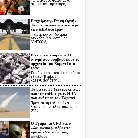
Τα πράγματα φαίνεται να
αγριεύουν στην Κύπρο, με…
Επιχείρηση «Επική Οργή»:
Το οπλοστάσιο και οι στόχοι
των ΗΠΑ στο Ιράν
Η αμερικανική Κεντρική
Διοίκηση (η γνωστή μας
CENTCOM,…
Βίντεο-ντοκουμέντο: Η
στιγμή που βομβαρδίζουν το
αρχηγείο του Χαμενεΐ στο
Ιράν
Ένα βίντεο-ντοκουμέντο από τον
χθεσινό βομβαρδισμό
κατευθείαν στην…
Το βίντεο 33 δευτερολέπτων
από την επίθεση των ΗΠΑ
που σκότωσε τον Χαμενεΐ
Πραγματική κόλαση έχει
ξεσπάσει τις τελευταίες ώρες
στη…
Ο Τραμπ, τα UFO και ο
«δαιμονικός» φόβος που
κρατά κλειστούς τους
φακέλους