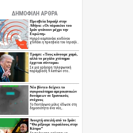
ΔΗΜΟΦΙΛΗ ΑΡΘΡΑ
Πρεσβεία Ισραήλ στην
Αθήνα: «Οι πύραυλοι του
Ιράν φτάνουν μέχρι την
Ευρώπη»
Ηχηρό καμπανάκι κινδύνου
χτυπάει η πρεσβεία του Ισραήλ…
Τραμπ: «Τους κάνουμε χαμό,
αλλά το μεγάλο χτύπημα
έρχεται σύντομα»
Σε μια γρήγορη τηλεφωνική
παρέμβαση 9 λεπτών στο…
Νέο βίντεο δείχνει το
σφυροκόπημα αμερικανικών
δυνάμεων σε Ιρανικούς
στόχους
Το Πεντάγωνο μόλις έδωσε στη
δημοσιότητα ένα νέο,…
Ανοιχτή απειλή από το Ιράν:
“Θα ρίξουμε πυραύλους στην
Κύπρο”