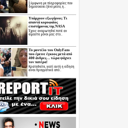
Σύμφωνα με πληροφορίες που
δημοσοεύει ξένο μέσο, η…
Υπάρχουν εξωγήινοι; Τι
απαντά κορυφαίος
επιστήμονας της NASA
Έχεις αναρωτηθεί ποτέ αν
είμαστε μόνοι μας στο…
Το μοντέλο του OnlyFans
που έμεινε έγκυος μετά από
400 άνδρες… τώρα ψάχνει
τον πατέρα!
Κρατηθείτε, γιατί αυτή η είδηση
είναι πραγματικά από…