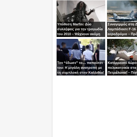
Υπόθεση Marfin: Δύο
Συναγερμός στη 
συλλήψεις για την τραγωδία
Λαμπάδιασε F-16
του 2010 – Ψάχνουν ακόμη
αεροδρόμιο – Πρ
μία γυναίκα
βγει την τελευταία
χειριστής
Τον “έδωσε” το… παπούτσι
Κατέρρευσε 4ώρ
του: Η μεγάλη ανατροπή με
πολυκατοικία στα
τη συμπλοκή στην Καλλιθέα!
Πετράλωνα! – Πέν
προσαγωγές