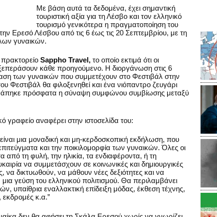
Με βάση αυτά τα δεδομένα, έχει σημαντική
τουριστική αξία για τη Λέσβο και τον ελληνικό
τουρισμό γενικότερα η πραγματοποίηση του
ν Ερεσό Λέσβου από τις 6 έως τις 20 Σεπτεμβρίου, με τη
λων γυναικών.
ό πρακτορείο
Sappho Travel,
το οποίο εκτιμά ότι οι
 ξεπεράσουν κάθε προηγούμενο. Η διοργάνωση στις 6
λαση των γυναικών που συμμετέχουν στο Φεστιβάλ στην
του Φεστιβάλ θα φιλοξενηθεί και ένα νιόπαντρο ζευγάρι
τράπηκε πρόσφατα η σύναψη συμφώνου συμβίωσης μεταξύ
ό γραφείο αναφέρει στην ιστοσελίδα του:
είναι μια μοναδική και μη-κερδοσκοπική εκδήλωση, που
α επιτεύγματα και την ποικιλομορφία των γυναικών. Όλες οι
α από τη φυλή, την ηλικία, τα ενδιαφέροντα, ή τη
ευκαιρία να συμμετάσχουν σε κοινωνικές και δημιουργικές
, να δικτυωθούν, να μάθουν νέες δεξιότητες και να
μια γεύση του ελληνικού πολιτισμού. Θα περιλαμβάνει
ών, υπαίθρια εναλλακτική επίδειξη μόδας, έκθεση τέχνης,
 εκδρομές κ.α.”
ναίκα δεν θα αφήσει τη Σκάλα Ερεσού χωρίς να γνωρίζει