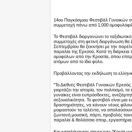
14ου Παγκόσμιου Φεστιβάλ Γυναικών στη
συμμετοχή πάνω από 1.000 ομοφυλόφι
Το Φεστιβάλ διοργανώνει το ταξιδιωτικ
συμμετοχές στη φετινή διοργάνωση θα
Σεπτεμβρίου θα ξεκινήσει με την παρέ
παραλία της Ερεσού. Κατά τη διάρκεια 
ομοφύλων από την Κροατία, όπου επι
ατόμων από το ίδιο φύλο.
Προβάλλοντας την εκδήλωση το ελληνικ
“Το Διεθνές Φεστιβάλ Γυναικών Ερεσός 
γιορτάζει την ιστορία, τον πολιτισμό, τ
γυναίκες είναι ευπρόσδεκτες, ανεξάρτητ
σεξουαλικότητα. Το φεστιβάλ είναι μια 
δραστηριότητες, να κάνουν νέους φίλους
μοιραστούν τα ταλέντα, να απολαύσουν 
ζωντανή μουσική, πάρτι, προβολές ταινι
παραλία & θαλάσσια σπορ, εργαστήρια,
Και καταλήγοντας σημειώνει: “Καμία γυ