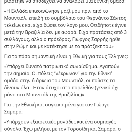
βιάστηκε να αποδεχθεί να αναλάβει μια Εθνική ομάδα:
«Η Ελλάδα επικοινώνησε μαζί μου πριν από το
Μουντιάλ, επειδή το συμβόλαιο του Φερνάντο Σάντος
τελείωνε και είχα δώσει τον λόγο μου. Οτιδήποτε έγινε
μετά την Βραζιλία δεν με αφορά. Είχα προτάσεις από 3
συλλόγους, αλλά ο πρόεδρος, Γιώργος Σαρρής ήρθε
στην Ρώμη και με κατέκτησε με το πρότζεκτ του»
Για το πόσο σημαντική είναι η Εθνική για τους Έλληνες:
«Υπάρχει δυνατό πατριωτικό συναίσθημα. Αγαπούν
την σημαία. Οι πόλεις “νέκρωναν” για την Εθνική
ομάδα στην διάρκεια του Μουντιάλ, οι παίκτες τα
δίνουν όλα . Ήταν άτυχοι στο παρελθόν (γενικά όχι
μόνο στο Μουντιάλ της Βραζιλίας)»
Για την Εθνική και συγκεκριμένα για τον Γιώργο
Σαμαρά:
«Υπάρχουν εξαιρετικές μονάδες και ένα συμπαγές
σύνολο. Έχω μιλήσει με τον Τοροσίδη και Σαμαρά, ο