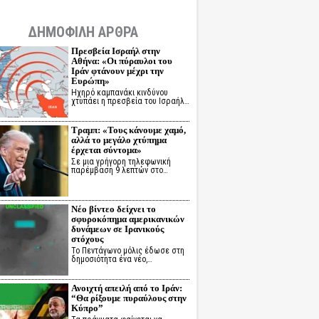
ΔΗΜΟΦΙΛΗ ΑΡΘΡΑ
Πρεσβεία Ισραήλ στην
Αθήνα: «Οι πύραυλοι του
Ιράν φτάνουν μέχρι την
Ευρώπη»
Ηχηρό καμπανάκι κινδύνου
χτυπάει η πρεσβεία του Ισραήλ…
Τραμπ: «Τους κάνουμε χαμό,
αλλά το μεγάλο χτύπημα
έρχεται σύντομα»
Σε μια γρήγορη τηλεφωνική
παρέμβαση 9 λεπτών στο…
Νέο βίντεο δείχνει το
σφυροκόπημα αμερικανικών
δυνάμεων σε Ιρανικούς
στόχους
Το Πεντάγωνο μόλις έδωσε στη
δημοσιότητα ένα νέο,…
Ανοιχτή απειλή από το Ιράν:
“Θα ρίξουμε πυραύλους στην
Κύπρο”