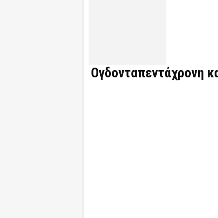
Ογδονταπεντάχρονη κα