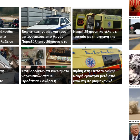
Ζάκυνθο:
Βαριές κατηγορίες για τους
Νεκρή 25χρονη κοπέλα σε
 στο
αστυνομικούς στο Άργος:
τροχαίο με τη μηχανή της
όλαβε να
Πυροβόλησαν 20χρονο στο
 στιγμή ο
κεφάλι
οφη
Έτσι δρούσαν τα κυκλώματα
Φρίκη στη Θεσσαλονίκη:
ναρκωτικών στα Β.
Νεκρή εργάτρια μετά από
τε
Προάστια: Σοκάρει η
εφιάλτη σε βιομηχανικό
εμπλοκή παιδιών 13 και 14
πλυντήριο
ετών