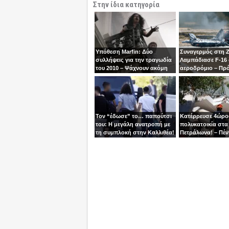
Στην ίδια κατηγορία
Υπόθεση Marfin: Δύο
Συναγερμός στη 
συλλήψεις για την τραγωδία
Λαμπάδιασε F-16
του 2010 – Ψάχνουν ακόμη
αεροδρόμιο – Πρ
μία γυναίκα
βγει την τελευταία
χειριστής
Τον “έδωσε” το… παπούτσι
Κατέρρευσε 4ώρ
του: Η μεγάλη ανατροπή με
πολυκατοικία στα
τη συμπλοκή στην Καλλιθέα!
Πετράλωνα! – Πέν
προσαγωγές