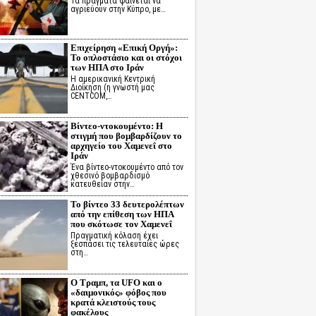
Τα πράγματα φαίνεται να
αγριεύουν στην Κύπρο, με…
Επιχείρηση «Επική Οργή»:
Το οπλοστάσιο και οι στόχοι
των ΗΠΑ στο Ιράν
Η αμερικανική Κεντρική
Διοίκηση (η γνωστή μας
CENTCOM,…
Βίντεο-ντοκουμέντο: Η
στιγμή που βομβαρδίζουν το
αρχηγείο του Χαμενεΐ στο
Ιράν
Ένα βίντεο-ντοκουμέντο από τον
χθεσινό βομβαρδισμό
κατευθείαν στην…
Το βίντεο 33 δευτερολέπτων
από την επίθεση των ΗΠΑ
που σκότωσε τον Χαμενεΐ
Πραγματική κόλαση έχει
ξεσπάσει τις τελευταίες ώρες
στη…
Ο Τραμπ, τα UFO και ο
«δαιμονικός» φόβος που
κρατά κλειστούς τους
φακέλους