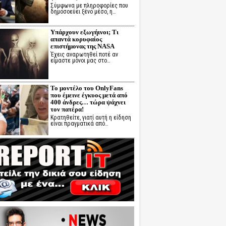
Σύμφωνα με πληροφορίες που
δημοσοεύει ξένο μέσο, η…
Υπάρχουν εξωγήινοι; Τι
απαντά κορυφαίος
επιστήμονας της NASA
Έχεις αναρωτηθεί ποτέ αν
είμαστε μόνοι μας στο…
Το μοντέλο του OnlyFans
που έμεινε έγκυος μετά από
400 άνδρες… τώρα ψάχνει
τον πατέρα!
Κρατηθείτε, γιατί αυτή η είδηση
είναι πραγματικά από…