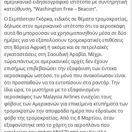
αμερικανικό ειδησεογραφικό ιστότοπο με συντηρητική
κατεύθυνση, “Washington Free – Beacon”.
O Σεμπάστιαν Γκόρκα, ειδικός σε θέματα τρομοκρατίας,
δήλωσε στον αμερικανικό ιστότοπο ότι τα αεροσκάφη
αυτά θα μπορούσαν να χρησιμοποιηθούν μέσα σε δύο
ημέρες για να εξαπολύσουν τρομοκρατικές επιθέσεις
στη Βόρεια Αφρική ή ακόμα και σε πετρελαϊκές
εγκαταστάσεις στη Σαουδική Αραβία. Μέχρι
τώρα,πάντως,οι αμερικανικές αρχές δεν έχουν
επισήμως επιβεβαιώσει την εξαφάνιση των έντεκα
αεροσκαφών ωστόσο, το μόνο που ανακοίνωσαν είναι
ότι προσπαθούν να τα εντοπίσουν στα ραντάρ. Την
ίδια ώρα, τo μυστήριο με το εξαφανισμένο
αεροσκάφος των Malaysia Airlines ενισχύει τους
φόβους των Αμερικανών για επικείμενα κτυπήματα των
τρομοκρατών την αποφράδα ημέρα που εδραίωσε το
φόβο της τρομοκρατίας. Από τις 8 Μαρτίου, όταν
εξαφανίστηκε από το χάρτη το αεροπλάνο που