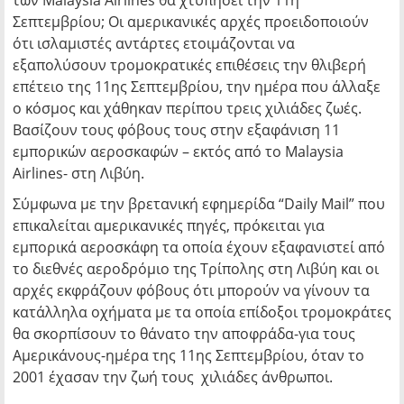
των Malaysia Airlines θα χτυπήσει την 11η
Σεπτεμβρίου; Οι αμερικανικές αρχές προειδοποιούν
ότι ισλαμιστές αντάρτες ετοιμάζονται να
εξαπολύσουν τρομοκρατικές επιθέσεις την θλιβερή
επέτειο της 11ης Σεπτεμβρίου, την ημέρα που άλλαξε
ο κόσμος και χάθηκαν περίπου τρεις χιλιάδες ζωές.
Βασίζουν τους φόβους τους στην εξαφάνιση 11
εμπορικών αεροσκαφών – εκτός από το Malaysia
Airlines- στη Λιβύη.
Σύμφωνα με την βρετανική εφημερίδα “Daily Mail” που
επικαλείται αμερικανικές πηγές, πρόκειται για
εμπορικά αεροσκάφη τα οποία έχουν εξαφανιστεί από
το διεθνές αεροδρόμιο της Τρίπολης στη Λιβύη και οι
αρχές εκφράζουν φόβους ότι μπορούν να γίνουν τα
κατάλληλα οχήματα με τα οποία επίδοξοι τρομοκράτες
θα σκορπίσουν το θάνατο την αποφράδα-για τους
Αμερικάνους-ημέρα της 11ης Σεπτεμβρίου, όταν το
2001 έχασαν την ζωή τους χιλιάδες άνθρωποι.