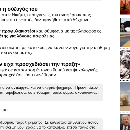
ι η σύζυγός του
 στον Νικήτα, οι συγγενείς του αναφέρουν πως
σουν ότι ο νεαρός δολοφονήθηκε από 54χρονο.
ν προφυλακιστέοι
και, σύμφωνα με τις πληροφορίες,
ήτης για λόγους ασφαλείας
.
ατεί σιωπή, με κατοίκους να κάνουν λόγο για την αίσθηση
του εγκλήματος.
ν είχα προσχεδιάσει την πράξη»
θηκε σε κατάσταση έντονου θυμού και ψυχολογικής
 προσχεδιάσει όσα συνέβησαν.
πια να αντιληφθώ και να σκεφτώ ψύχραιμα. Ήμουν πλέον
και πυροβόλησα, ούτε θυμάμαι πόσες φορές, σκοτώνοντάς
φερε:
ξυσμού, παραληρήματος. Σε καθεστώς απύθμενου πόνου
την σκέψη μου, χωρίς να το καταλάβω, έπεσα πάνω στο