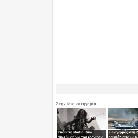
Στην ίδια κατηγορία
Υπόθεση Marfin: Δύο
Συναγερμός στη 
συλλήψεις για την τραγωδία
Λαμπάδιασε F-16