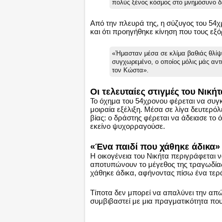
πολύς ξένος κόσμος στο μνημόσυνο δ
Από την πλευρά της, η σύζυγος του 54χ
και ότι προηγήθηκε κίνηση που τους εξό
«Ήμασταν μέσα σε κλίμα βαθιάς θλίψ
συγχωρεμένο, ο οποίος μόλις μάς αντ
τον Κώστα».
Οι τελευταίες στιγμές του Νικ
Το όχημα του 54χρονου φέρεται να συγκ
μοιραία εξέλιξη. Μέσα σε λίγα δευτερό
βίας: ο δράστης φέρεται να άδειασε το 
εκείνο ψυχορραγούσε.
«Ένα παιδί που χάθηκε άδικα»
Η οικογένεια του Νικήτα περιγράφεται ν
αποτυπώνουν το μέγεθος της τραγωδίας,
χάθηκε άδικα, αφήνοντας πίσω ένα τερά
Τίποτα δεν μπορεί να απαλύνει την απ
συμβιβαστεί με μια πραγματικότητα που