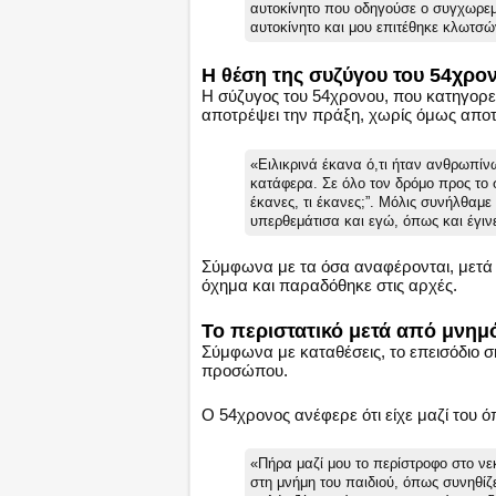
αυτοκίνητο που οδηγούσε ο συγχωρεμέ
αυτοκίνητο και μου επιτέθηκε κλωτσών
Η θέση της συζύγου του 54χρ
Η σύζυγος του 54χρονου, που κατηγορε
αποτρέψει την πράξη, χωρίς όμως απο
«Ειλικρινά έκανα ό,τι ήταν ανθρωπίν
κατάφερα. Σε όλο τον δρόμο προς το σ
έκανες, τι έκανες;”. Μόλις συνήλθαμε
υπερθεμάτισα και εγώ, όπως και έγιν
Σύμφωνα με τα όσα αναφέρονται, μετά τ
όχημα και παραδόθηκε στις αρχές.
Το περιστατικό μετά από μνη
Σύμφωνα με καταθέσεις, το επεισόδιο 
προσώπου.
Ο 54χρονος ανέφερε ότι είχε μαζί του ό
«Πήρα μαζί μου το περίστροφο στο ν
στη μνήμη του παιδιού, όπως συνηθίζ