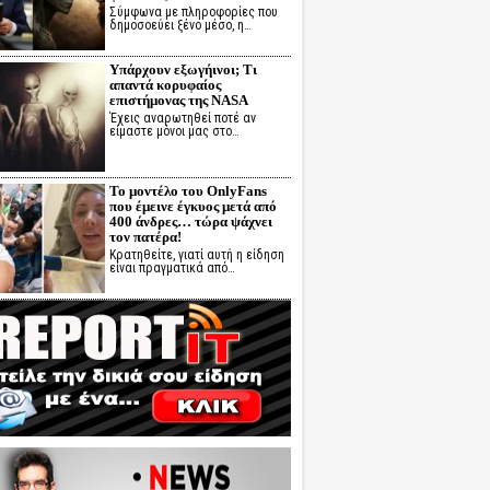
Σύμφωνα με πληροφορίες που
δημοσοεύει ξένο μέσο, η…
Υπάρχουν εξωγήινοι; Τι
απαντά κορυφαίος
επιστήμονας της NASA
Έχεις αναρωτηθεί ποτέ αν
είμαστε μόνοι μας στο…
Το μοντέλο του OnlyFans
που έμεινε έγκυος μετά από
400 άνδρες… τώρα ψάχνει
τον πατέρα!
Κρατηθείτε, γιατί αυτή η είδηση
είναι πραγματικά από…