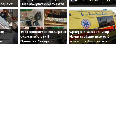
όλαβε να
Πυροβόλησαν 20χρονο στο
 στιγμή ο
κεφάλι
οφη
Έτσι δρούσαν τα κυκλώματα
Φρίκη στη Θεσσαλονίκη:
ναρκωτικών στα Β.
Νεκρή εργάτρια μετά από
τε
Προάστια: Σοκάρει η
εφιάλτη σε βιομηχανικό
εμπλοκή παιδιών 13 και 14
πλυντήριο
ετών