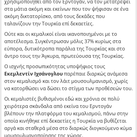
χρησιμοποιηθεί από τον Ερντογάν, να τον μετατρέψει
στα μάτια ακόμη και εκείνων που τον ψήφισαν σε ένα
ακόμη δικτατορίσκο, από τους δεκάδες που
ταλανίζουν την Τουρκία επί δεκαετίες.
Ούτε και οι κεμαλικοί είναι ικανοποιημένοι με το
αποτέλεσμα. Συγκέντρωσαν μόλις 37% κυρίως στα
εύπορα, δυτικότροπα παράλια της Τουρκίας και στο
άντρο τους την Άγκυρα, πρωτεύουσα της Τουρκίας.
Ο ισχνής προσωπικότητας υποψήφιος τους
Εκεμλεντίν Ιχσάνογλου
παρέπαιε διαρκώς ανάμεσα
στον κεμαλισμό και τον λάιτ μουσουλμανισμό, χωρίς
να κατορθώσει να δώσει το στίγμα των προθέσεών του.
Οι κεμαλιστές βυθισμένοι εδώ και χρόνια σε πολύ
χειρότερα σκάνδαλα από εκείνα του Ερντογάν
βλέπουν την πλατφόρμα του κεμαλισμού, πάνω στην
οποία κινήθηκε επί δεκαετίες η Τουρκία να βυθίζεται
αργά και σταθερά μέσα στο διαρκώς διογκούμενο κύμα
μουσουλμανοποίησης της χώρας.