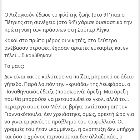
Ο Ατζαγκούν έδωσε το φιλί της ζωής (στο 91′) και ο
Πέτριτς στη συνέχεια (στο 94′) χάρισε ουσιαστικά την
πρώτη νίκη των πράσινων στη Σούπερ Λίγκα!
Κακοί στο πρώτο μέρος οι νικητές, στο δεύτερο
ανέβασαν στροφές, έχασαν αρκετές ευκαιρίες και εν
τέλει… δικαιώθηκαν!
Το ματς:
Δεν είναι και το καλύτερο να παίζεις μπροστά σε άδειο
γήπεδο. Παρά λοιπόν την «κρυάδα» της Λεωφόρου, ο
Παναθηναϊκός έδειξε (προσωρινά) όρεξη. Μια όρεξη
που θα μπορούσε να μετουσιωθεί σε γκολ, αλλά το…
περίεργο σουτ του Μέντες βρήκε αντίσταση απ’ τον
Γιαννακόπουλο. Δεν χρειάστηκε, όμως, αρκετή ώρα για
να γίνει εμφανές το πρόβλημα του τριφυλλιού. Οι
γραμμές του ήταν «κομμένες», η ανάπτυξη δεν υπήρχε
και όσο ο χρόνος περνούσε και δεν άλλαζε κάτι, ο