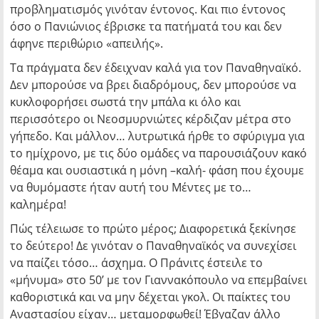
προβληματισμός γινόταν έντονος. Και πιο έντονος
όσο ο Πανιώνιος έβρισκε τα πατήματά του και δεν
άφηνε περιθώριο «απειλής».
Τα πράγματα δεν έδειχναν καλά για τον Παναθηναϊκό.
Δεν μπορούσε να βρει διαδρόμους, δεν μπορούσε να
κυκλοφορήσει σωστά την μπάλα κι όλο και
περισσότερο οι Νεοσμυρνιώτες κέρδιζαν μέτρα στο
γήπεδο. Και μάλλον… λυτρωτικά ήρθε το σφύριγμα για
το ημίχρονο, με τις δύο ομάδες να παρουσιάζουν κακό
θέαμα και ουσιαστικά η μόνη –καλή- φάση που έχουμε
να θυμόμαστε ήταν αυτή του Μέντες με το…
καλημέρα!
Πώς τέλειωσε το πρώτο μέρος; Διαφορετικά ξεκίνησε
το δεύτερο! Δε γινόταν ο Παναθηναϊκός να συνεχίσει
να παίζει τόσο… άσχημα. Ο Πράνιτς έστειλε το
«μήνυμα» στο 50’ με τον Γιαννακόπουλο να επεμβαίνει
καθοριστικά και να μην δέχεται γκολ. Οι παίκτες του
Αναστασίου είχαν… μεταμορφωθεί! Έβγαζαν άλλο