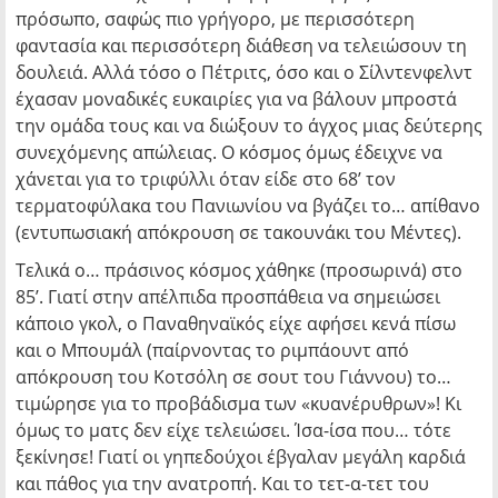
πρόσωπο, σαφώς πιο γρήγορο, με περισσότερη
φαντασία και περισσότερη διάθεση να τελειώσουν τη
δουλειά. Αλλά τόσο ο Πέτριτς, όσο και ο Σίλντενφελντ
έχασαν μοναδικές ευκαιρίες για να βάλουν μπροστά
την ομάδα τους και να διώξουν το άγχος μιας δεύτερης
συνεχόμενης απώλειας. Ο κόσμος όμως έδειχνε να
χάνεται για το τριφύλλι όταν είδε στο 68’ τον
τερματοφύλακα του Πανιωνίου να βγάζει το… απίθανο
(εντυπωσιακή απόκρουση σε τακουνάκι του Μέντες).
Τελικά ο… πράσινος κόσμος χάθηκε (προσωρινά) στο
85’. Γιατί στην απέλπιδα προσπάθεια να σημειώσει
κάποιο γκολ, ο Παναθηναϊκός είχε αφήσει κενά πίσω
και ο Μπουμάλ (παίρνοντας το ριμπάουντ από
απόκρουση του Κοτσόλη σε σουτ του Γιάννου) το…
τιμώρησε για το προβάδισμα των «κυανέρυθρων»! Κι
όμως το ματς δεν είχε τελειώσει. Ίσα-ίσα που… τότε
ξεκίνησε! Γιατί οι γηπεδούχοι έβγαλαν μεγάλη καρδιά
και πάθος για την ανατροπή. Και το τετ-α-τετ του