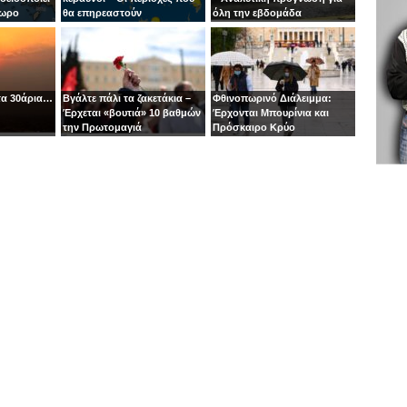
4ωρο
θα επηρεαστούν
όλη την εβδομάδα
περισσότερο
τα 30άρια…
Βγάλτε πάλι τα ζακετάκια –
Φθινοπωρινό Διάλειμμα:
Έρχεται «βουτιά» 10 βαθμών
Έρχονται Μπουρίνια και
την Πρωτομαγιά
Πρόσκαιρο Κρύο