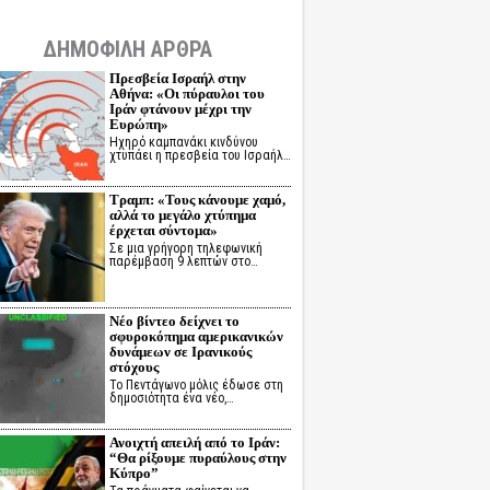
ΔΗΜΟΦΙΛΗ ΑΡΘΡΑ
Πρεσβεία Ισραήλ στην
Αθήνα: «Οι πύραυλοι του
Ιράν φτάνουν μέχρι την
Ευρώπη»
Ηχηρό καμπανάκι κινδύνου
χτυπάει η πρεσβεία του Ισραήλ…
Τραμπ: «Τους κάνουμε χαμό,
αλλά το μεγάλο χτύπημα
έρχεται σύντομα»
Σε μια γρήγορη τηλεφωνική
παρέμβαση 9 λεπτών στο…
Νέο βίντεο δείχνει το
σφυροκόπημα αμερικανικών
δυνάμεων σε Ιρανικούς
στόχους
Το Πεντάγωνο μόλις έδωσε στη
δημοσιότητα ένα νέο,…
Ανοιχτή απειλή από το Ιράν:
“Θα ρίξουμε πυραύλους στην
Κύπρο”