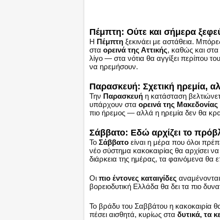
Πέμπτη: Ούτε και σήμερα ξεφε
Η
Πέμπτη
ξεκινάει με αστάθεια. Μπόρες
στα
ορεινά της Αττικής
, καθώς και στα
λίγο — στα νότια θα αγγίξει περίπου το
να ηρεμήσουν.
Παρασκευή: Σχετική ηρεμία, αλ
Την
Παρασκευή
η κατάσταση βελτιώνετα
υπάρχουν στα
ορεινά της Μακεδονίας
πιο ήρεμος — αλλά η ηρεμία δεν θα κρα
Σάββατο: Εδώ αρχίζει το πρόβ
Το
Σάββατο
είναι η μέρα που όλοι πρέ
νέο σύστημα κακοκαιρίας θα αρχίσει να 
διάρκεια της ημέρας, τα φαινόμενα θα ε
Οι
πιο έντονες καταιγίδες
αναμένονται
βορειοδυτική Ελλάδα θα δει τα πιο δυν
Το βράδυ του Σαββάτου η κακοκαιρία θ
πέσει αισθητά, κυρίως στα
δυτικά, τα κ