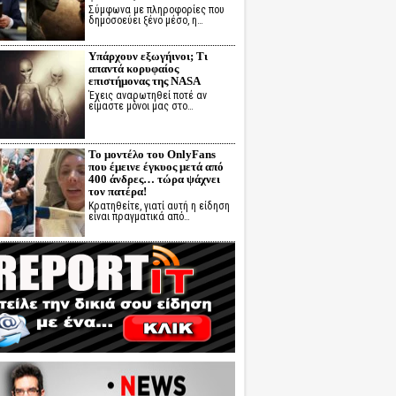
Σύμφωνα με πληροφορίες που
δημοσοεύει ξένο μέσο, η…
Υπάρχουν εξωγήινοι; Τι
απαντά κορυφαίος
επιστήμονας της NASA
Έχεις αναρωτηθεί ποτέ αν
είμαστε μόνοι μας στο…
Το μοντέλο του OnlyFans
που έμεινε έγκυος μετά από
400 άνδρες… τώρα ψάχνει
τον πατέρα!
Κρατηθείτε, γιατί αυτή η είδηση
είναι πραγματικά από…