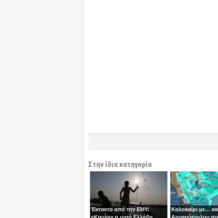
Στην ίδια κατηγορία
Έκτακτο από την ΕΜΥ:
Καλοκαίρι με… κα
«Καμίνι» η μισή Ελλάδα,
Αρναούτογλου πρ