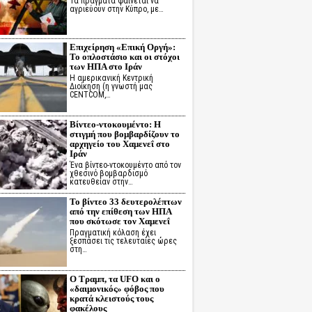
Τα πράγματα φαίνεται να
αγριεύουν στην Κύπρο, με…
Επιχείρηση «Επική Οργή»:
Το οπλοστάσιο και οι στόχοι
των ΗΠΑ στο Ιράν
Η αμερικανική Κεντρική
Διοίκηση (η γνωστή μας
CENTCOM,…
Βίντεο-ντοκουμέντο: Η
στιγμή που βομβαρδίζουν το
αρχηγείο του Χαμενεΐ στο
Ιράν
Ένα βίντεο-ντοκουμέντο από τον
χθεσινό βομβαρδισμό
κατευθείαν στην…
Το βίντεο 33 δευτερολέπτων
από την επίθεση των ΗΠΑ
που σκότωσε τον Χαμενεΐ
Πραγματική κόλαση έχει
ξεσπάσει τις τελευταίες ώρες
στη…
Ο Τραμπ, τα UFO και ο
«δαιμονικός» φόβος που
κρατά κλειστούς τους
φακέλους