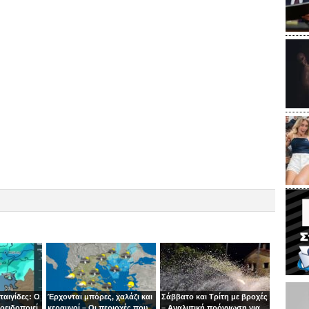
ταιγίδες: Ο
Έρχονται μπόρες, χαλάζι και
Σάββατο και Τρίτη με βροχές
οειδοποιεί
κεραυνοί – Οι περιοχές που
– Αναλυτική πρόγνωση για