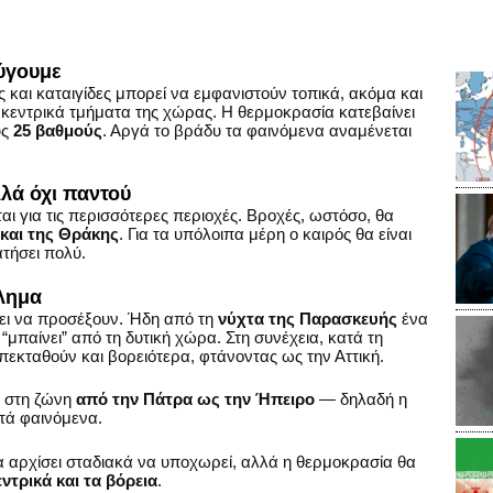
ύγουμε
 και καταιγίδες μπορεί να εμφανιστούν τοπικά, ακόμα και
 κεντρικά τμήματα της χώρας. Η θερμοκρασία κατεβαίνει
υς
25 βαθμούς
. Αργά το βράδυ τα φαινόμενα αναμένεται
λά όχι παντού
ι για τις περισσότερες περιοχές. Βροχές, ωστόσο, θα
 και της Θράκης
. Για τα υπόλοιπα μέρη ο καιρός θα είναι
τήσει πολύ.
λημα
πει να προσέξουν. Ήδη από τη
νύχτα της Παρασκευής
ένα
“μπαίνει” από τη δυτική χώρα. Στη συνέχεια, κατά τη
πεκταθούν και βορειότερα, φτάνοντας ως την Αττική.
 στη ζώνη
από την Πάτρα ως την Ήπειρο
— δηλαδή η
ατά φαινόμενα.
α αρχίσει σταδιακά να υποχωρεί, αλλά η θερμοκρασία θα
εντρικά και τα βόρεια
.