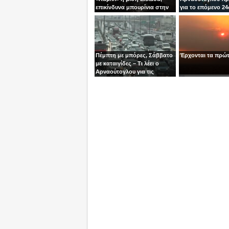
επικίνδυνα μπουρίνια στην
για το επόμενο 2
υπόλοιπη
Πέμπτη με μπόρες, Σάββατο
Έρχονται τα πρώ
με καταιγίδες – Τι λέει ο
Αρναούτογλου για τις
επόμενες μέρες