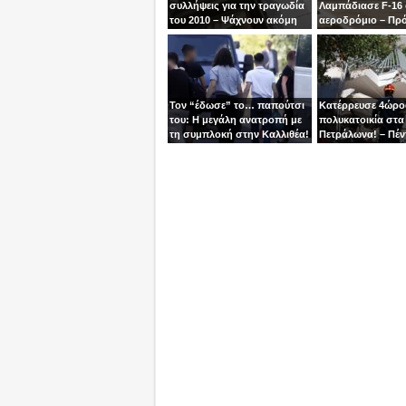
συλλήψεις για την τραγωδία
Λαμπάδιασε F-16
του 2010 – Ψάχνουν ακόμη
αεροδρόμιο – Πρ
μία γυναίκα
βγει την τελευταία
χειριστής
Τον “έδωσε” το… παπούτσι
Κατέρρευσε 4ώρ
του: Η μεγάλη ανατροπή με
πολυκατοικία στα
τη συμπλοκή στην Καλλιθέα!
Πετράλωνα! – Πέν
προσαγωγές