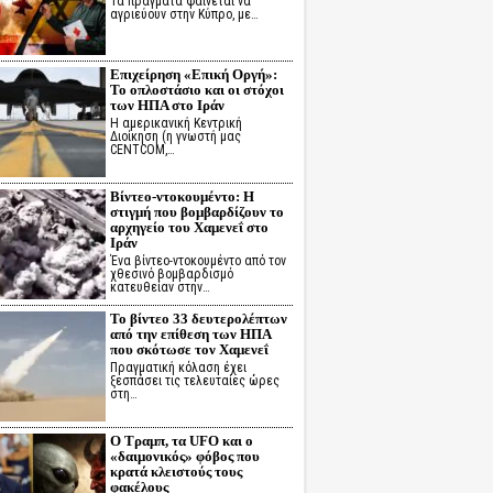
Τα πράγματα φαίνεται να
αγριεύουν στην Κύπρο, με…
Επιχείρηση «Επική Οργή»:
Το οπλοστάσιο και οι στόχοι
των ΗΠΑ στο Ιράν
Η αμερικανική Κεντρική
Διοίκηση (η γνωστή μας
CENTCOM,…
Βίντεο-ντοκουμέντο: Η
στιγμή που βομβαρδίζουν το
αρχηγείο του Χαμενεΐ στο
Ιράν
Ένα βίντεο-ντοκουμέντο από τον
χθεσινό βομβαρδισμό
κατευθείαν στην…
Το βίντεο 33 δευτερολέπτων
από την επίθεση των ΗΠΑ
που σκότωσε τον Χαμενεΐ
Πραγματική κόλαση έχει
ξεσπάσει τις τελευταίες ώρες
στη…
Ο Τραμπ, τα UFO και ο
«δαιμονικός» φόβος που
κρατά κλειστούς τους
φακέλους