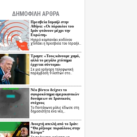
ΔΗΜΟΦΙΛΗ ΑΡΘΡΑ
Πρεσβεία Ισραήλ στην
Αθήνα: «Οι πύραυλοι του
Ιράν φτάνουν μέχρι την
Ευρώπη»
Ηχηρό καμπανάκι κινδύνου
χτυπάει η πρεσβεία του Ισραήλ…
Τραμπ: «Τους κάνουμε χαμό,
αλλά το μεγάλο χτύπημα
έρχεται σύντομα»
Σε μια γρήγορη τηλεφωνική
παρέμβαση 9 λεπτών στο…
Νέο βίντεο δείχνει το
σφυροκόπημα αμερικανικών
δυνάμεων σε Ιρανικούς
στόχους
Το Πεντάγωνο μόλις έδωσε στη
δημοσιότητα ένα νέο,…
Ανοιχτή απειλή από το Ιράν:
“Θα ρίξουμε πυραύλους στην
Κύπρο”