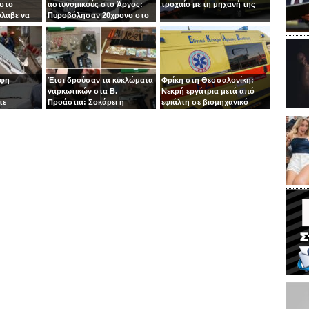
 στο
αστυνομικούς στο Άργος:
τροχαίο με τη μηχανή της
όλαβε να
Πυροβόλησαν 20χρονο στο
 στιγμή ο
κεφάλι
οφη
Έτσι δρούσαν τα κυκλώματα
Φρίκη στη Θεσσαλονίκη:
ναρκωτικών στα Β.
Νεκρή εργάτρια μετά από
τε
Προάστια: Σοκάρει η
εφιάλτη σε βιομηχανικό
εμπλοκή παιδιών 13 και 14
πλυντήριο
ετών