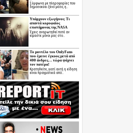
Σύμφωνα με πληροφορίες που
δημοσοεύει ξένο μέσο, η…
Υπάρχουν εξωγήινοι; Τι
απαντά κορυφαίος
επιστήμονας της NASA
Έχεις αναρωτηθεί ποτέ αν
είμαστε μόνοι μας στο…
Το μοντέλο του OnlyFans
που έμεινε έγκυος μετά από
400 άνδρες… τώρα ψάχνει
τον πατέρα!
Κρατηθείτε, γιατί αυτή η είδηση
είναι πραγματικά από…