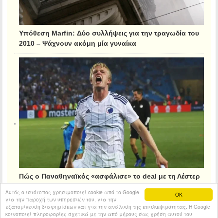
Υπόθεση Marfin: Δύο συλλήψεις για την τραγωδία του
2010 – Ψάχνουν ακόμη μία γυναίκα
Πώς ο Παναθηναϊκός «ασφάλισε» το deal με τη Λέστερ
για τον Κρίστιανσεν
Αυτός ο ιστότοπος χρησιμοποιεί cookie από το Google
OK
για την παροχή των υπηρεσιών του, για την
εξατομίκευση διαφημίσεων και για την ανάλυση της επισκεψιμότητας. Η Google
κοινοποιεί πληροφορίες σχετικά με την από μέρους σας χρήση αυτού του