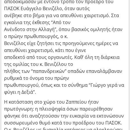
αποδοκίμασαν με έντονο τρόπο τον πρόεδρο του
ΠΑΣΟΚ Ευάγγελο Βενιζέλο, όταν αυτός
ανέβηκε στο βήμα για να απευθύνει χαιρετισμό. Στα
εγκαίνια της έκθεσης “Από τον
Ανένδοτο στην Αλλαγή”, όπου βασικός ομιλητής ήταν
ο πρώην πρωθυπουργός, ο κ.
Βενιζέλος είχε ζητήσει τις προηγούμενες ημέρες να
απευθύνει χαιρετισμό, κάτι που έγινε
αποδεκτό από τους οργανωτές. Καθ’ όλη τη διάρκεια
της ομιλίας του κ. Βενιζέλου το
πλήθος των “παπανδρεικών” οπαδών επαναλάμβαναν
ρυθμικά το όνομα του πρώην
πρωθυπουργού, όπως και το σύνθημα “Γιώργο γερά να
φύγει η Δεξιά”.
Η κατάσταση στο χώρο του Ζαππείου ήταν
πρωτόγνωρη: η πλειοψηφία όσων παρευρέθησαν
φάνηκε ότι αναζητούσαν την ευκαιρία να εκτονώσουν
συσσωρευμένο θυμό κατά του προέδρου του ΠΑΣΟΚ.
Ο κ. Βενιζέλος με δυσκολία κατάφερε να ολοκληρώσει