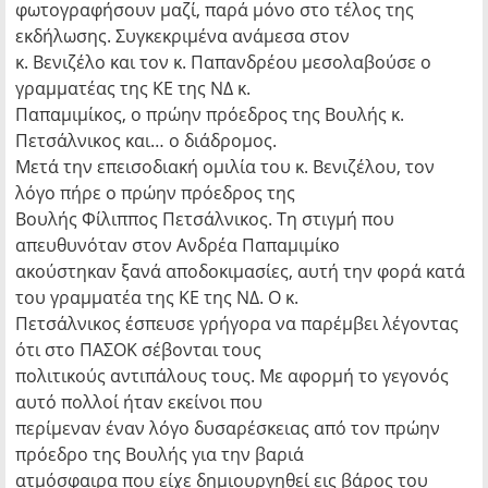
φωτογραφήσουν μαζί, παρά μόνο στο τέλος της
εκδήλωσης. Συγκεκριμένα ανάμεσα στον
κ. Βενιζέλο και τον κ. Παπανδρέου μεσολαβούσε ο
γραμματέας της ΚΕ της ΝΔ κ.
Παπαμιμίκος, ο πρώην πρόεδρος της Βουλής κ.
Πετσάλνικος και… ο διάδρομος.
Μετά την επεισοδιακή ομιλία του κ. Βενιζέλου, τον
λόγο πήρε ο πρώην πρόεδρος της
Βουλής Φίλιππος Πετσάλνικος. Τη στιγμή που
απευθυνόταν στον Ανδρέα Παπαμιμίκο
ακούστηκαν ξανά αποδοκιμασίες, αυτή την φορά κατά
του γραμματέα της ΚΕ της ΝΔ. Ο κ.
Πετσάλνικος έσπευσε γρήγορα να παρέμβει λέγοντας
ότι στο ΠΑΣΟΚ σέβονται τους
πολιτικούς αντιπάλους τους. Με αφορμή το γεγονός
αυτό πολλοί ήταν εκείνοι που
περίμεναν έναν λόγο δυσαρέσκειας από τον πρώην
πρόεδρο της Βουλής για την βαριά
ατμόσφαιρα που είχε δημιουργηθεί εις βάρος του