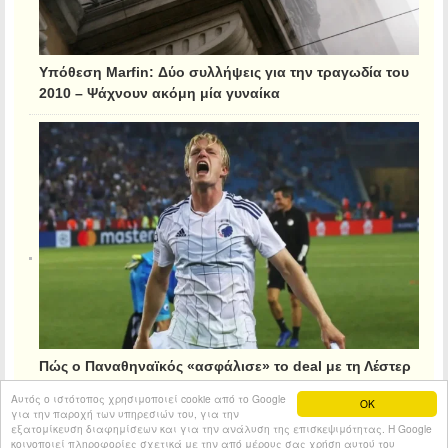
Υπόθεση Marfin: Δύο συλλήψεις για την τραγωδία του
2010 – Ψάχνουν ακόμη μία γυναίκα
Πώς ο Παναθηναϊκός «ασφάλισε» το deal με τη Λέστερ
για τον Κρίστιανσεν
Αυτός ο ιστότοπος χρησιμοποιεί cookie από το Google
OK
για την παροχή των υπηρεσιών του, για την
εξατομίκευση διαφημίσεων και για την ανάλυση της επισκεψιμότητας. Η Google
κοινοποιεί πληροφορίες σχετικά με την από μέρους σας χρήση αυτού του