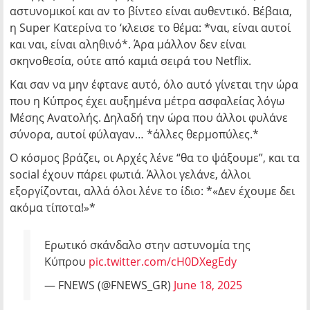
αστυνομικοί και αν το βίντεο είναι αυθεντικό. Βέβαια,
η Super Κατερίνα το ‘κλεισε το θέμα: *ναι, είναι αυτοί
και ναι, είναι αληθινό*. Άρα μάλλον δεν είναι
σκηνοθεσία, ούτε από καμιά σειρά του Netflix.
Και σαν να μην έφτανε αυτό, όλο αυτό γίνεται την ώρα
που η Κύπρος έχει αυξημένα μέτρα ασφαλείας λόγω
Μέσης Ανατολής. Δηλαδή την ώρα που άλλοι φυλάνε
σύνορα, αυτοί φύλαγαν… *άλλες θερμοπύλες.*
Ο κόσμος βράζει, οι Αρχές λένε “θα το ψάξουμε”, και τα
social έχουν πάρει φωτιά. Άλλοι γελάνε, άλλοι
εξοργίζονται, αλλά όλοι λένε το ίδιο: *«Δεν έχουμε δει
ακόμα τίποτα!»*
Ερωτικό σκάνδαλο στην αστυνομία της
Κύπρου
pic.twitter.com/cH0DXegEdy
— FNEWS (@FNEWS_GR)
June 18, 2025