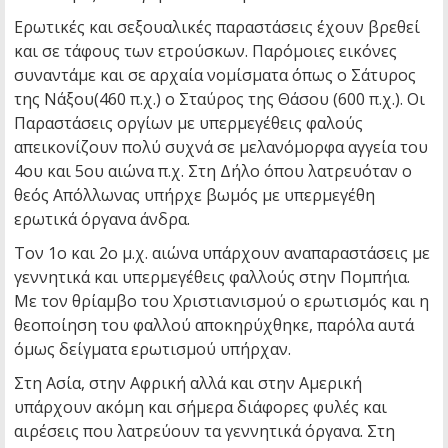
Ερωτικές και σεξουαλικές παραστάσεις έχουν βρεθεί
και σε τάφους των ετρούσκων. Παρόμοιες εικόνες
συναντάμε και σε αρχαία νομίσματα όπως ο Σάτυρος
της Νάξου(460 π.χ.) ο Σταύρος της Θάσου (600 π.χ.). Οι
Παραστάσεις οργίων με υπερμεγέθεις φαλούς
απεικονίζουν πολύ συχνά σε μελανόμορφα αγγεία του
4ου και 5ου αιώνα π.χ. Στη Δήλο όπου λατρευόταν ο
θεός Απόλλωνας υπήρχε βωμός με υπερμεγέθη
ερωτικά όργανα άνδρα.
Τον 1ο και 2ο μ.χ. αιώνα υπάρχουν αναπαραστάσεις με
γεννητικά και υπερμεγέθεις φαλλούς στην Πομπήια.
Με τον θρίαμβο του Χριστιανισμού ο ερωτισμός και η
θεοποίηση του φαλλού αποκηρύχθηκε, παρόλα αυτά
όμως δείγματα ερωτισμού υπήρχαν.
Στη Ασία, στην Αφρική αλλά και στην Αμερική
υπάρχουν ακόμη και σήμερα διάφορες φυλές και
αιρέσεις που λατρεύουν τα γεννητικά όργανα. Στη