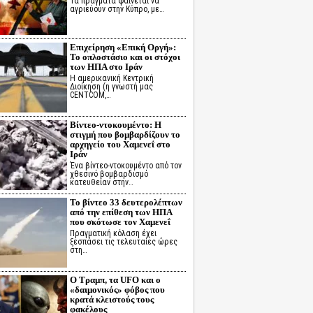
Τα πράγματα φαίνεται να
αγριεύουν στην Κύπρο, με…
Επιχείρηση «Επική Οργή»:
Το οπλοστάσιο και οι στόχοι
των ΗΠΑ στο Ιράν
Η αμερικανική Κεντρική
Διοίκηση (η γνωστή μας
CENTCOM,…
Βίντεο-ντοκουμέντο: Η
στιγμή που βομβαρδίζουν το
αρχηγείο του Χαμενεΐ στο
Ιράν
Ένα βίντεο-ντοκουμέντο από τον
χθεσινό βομβαρδισμό
κατευθείαν στην…
Το βίντεο 33 δευτερολέπτων
από την επίθεση των ΗΠΑ
που σκότωσε τον Χαμενεΐ
Πραγματική κόλαση έχει
ξεσπάσει τις τελευταίες ώρες
στη…
Ο Τραμπ, τα UFO και ο
«δαιμονικός» φόβος που
κρατά κλειστούς τους
φακέλους