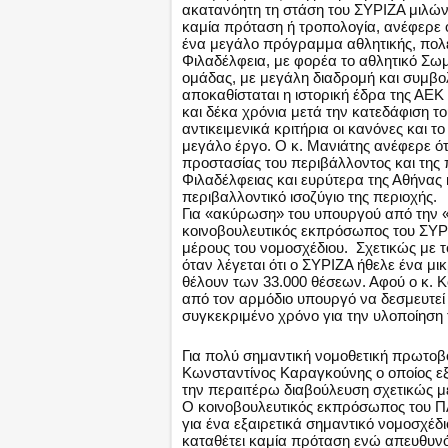
ακατανόητη τη στάση του ΣΥΡΙΖΑ μιλών
καμία πρόταση ή τροπολογία, ανέφερε ό
ένα μεγάλο πρόγραμμα αθλητικής, πολε
Φιλαδέλφεια, με φορέα το αθλητικό Σωμ
ομάδας, με μεγάλη διαδρομή και συμβολ
αποκαθίσταται η ιστορική έδρα της ΑΕΚ
και δέκα χρόνια μετά την κατεδάφιση τ
αντικειμενικά κριτήρια οι κανόνες και 
μεγάλο έργο. Ο κ. Μανιάτης ανέφερε ότι 
προστασίας του περιβάλλοντος και της 
Φιλαδέλφειας και ευρύτερα της Αθήνας 
περιβαλλοντικό ισοζύγιο της περιοχής.
Για «ακύρωση» του υπουργού από την
κοινοβουλευτικός εκπρόσωπος του ΣΥ
μέρους του νομοσχέδιου. Σχετικώς με τ
όταν λέγεται ότι ο ΣΥΡΙΖΑ ήθελε ένα μι
θέλουν των 33.000 θέσεων. Αφού ο κ. 
από τον αρμόδιο υπουργό να δεσμευτεί 
συγκεκριμένο χρόνο για την υλοποίησ
Για πολύ σημαντική νομοθετική πρωτοβ
Κωνσταντίνος Καραγκούνης ο οποίος εξέ
την περαιτέρω διαβούλευση σχετικώς με
Ο κοινοβουλευτικός εκπρόσωπος του ΠΑ
για ένα εξαιρετικά σημαντικό νομοσχέδ
καταθέτει καμία πρόταση ενώ απευθυνό