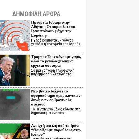
ΔΗΜΟΦΙΛΗ ΑΡΘΡΑ
Πρεσβεία Ισραήλ στην
Αθήνα: «Οι πύραυλοι του
Ιράν φτάνουν μέχρι την
Ευρώπη»
Ηχηρό καμπανάκι κινδύνου
χτυπάει η πρεσβεία του Ισραήλ…
Τραμπ: «Τους κάνουμε χαμό,
αλλά το μεγάλο χτύπημα
έρχεται σύντομα»
Σε μια γρήγορη τηλεφωνική
παρέμβαση 9 λεπτών στο…
Νέο βίντεο δείχνει το
σφυροκόπημα αμερικανικών
δυνάμεων σε Ιρανικούς
στόχους
Το Πεντάγωνο μόλις έδωσε στη
δημοσιότητα ένα νέο,…
Ανοιχτή απειλή από το Ιράν:
“Θα ρίξουμε πυραύλους στην
Κύπρο”