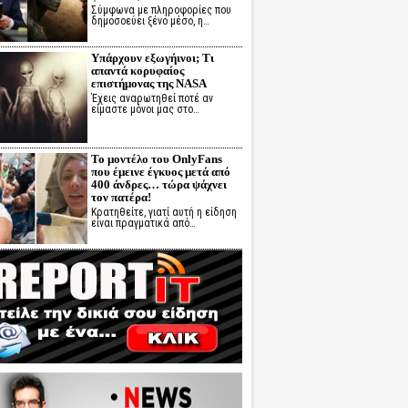
Σύμφωνα με πληροφορίες που
δημοσοεύει ξένο μέσο, η…
Υπάρχουν εξωγήινοι; Τι
απαντά κορυφαίος
επιστήμονας της NASA
Έχεις αναρωτηθεί ποτέ αν
είμαστε μόνοι μας στο…
Το μοντέλο του OnlyFans
που έμεινε έγκυος μετά από
400 άνδρες… τώρα ψάχνει
τον πατέρα!
Κρατηθείτε, γιατί αυτή η είδηση
είναι πραγματικά από…