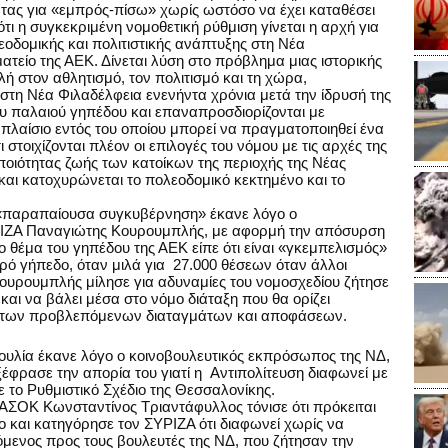
τας για «εμπρός-πίσω» χωρίς ωστόσο να έχει καταθέσει
τι η συγκεκριμένη νομοθετική ρύθμιση γίνεται η αρχή για
οδομικής και πολιτιστικής ανάπτυξης στη Νέα
ατείο της ΑΕΚ. Δίνεται λύση στο πρόβλημα μιας ιστορικής
ή στον αθλητισμό, τον πολιτισμό και τη χώρα,
 στη Νέα Φιλαδέλφεια ενενήντα χρόνια μετά την ίδρυσή της
ου παλαιού γηπέδου και επαναπροσδιορίζονται με
το πλαίσιο εντός του οποίου μπορεί να πραγματοποιηθεί ένα
στοιχίζονται πλέον οι επιλογές του νόμου με τις αρχές της
ποιότητας ζωής των κατοίκων της περιοχής της Νέας
και κατοχυρώνεται το πολεοδομικό κεκτημένο και το
 «παραπαίουσα συγκυβέρνηση» έκανε λόγο ο
ΡΙΖΑ Παναγιώτης Κουρουμπλής, με αφορμή την απόσυρση
ο θέμα του γηπέδου της ΑΕΚ είπε ότι είναι «γκεμπελισμός»
κρό γήπεδο, όταν μιλά για 27.000 θέσεων όταν άλλοι
Κουρουμπλής μίλησε για αδυναμίες του νομοσχεδίου ζήτησε
και να βάλει μέσα στο νόμο διάταξη που θα ορίζει
η των προβλεπόμενων διαταγμάτων και αποφάσεων.
ουλία έκανε λόγο ο κοινοβουλευτικός εκπρόσωπος της ΝΔ,
φρασε την απορία του γιατί η Αντιπολίτευση διαφωνεί με
 το Ρυθμιστικό Σχέδιο της Θεσσαλονίκης.
ΣΟΚ Κωνσταντίνος Τριαντάφυλλος τόνισε ότι πρόκειται
ιο και κατηγόρησε τον ΣΥΡΙΖΑ ότι διαφωνεί χωρίς να
μενος προς τους βουλευτές της ΝΔ, που ζήτησαν την