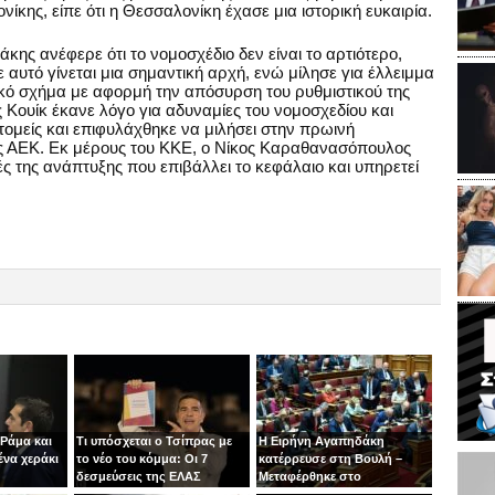
κης, είπε ότι η Θεσσαλονίκη έχασε μια ιστορική ευκαιρία.
ς ανέφερε ότι το νομοσχέδιο δεν είναι το αρτιότερο,
ε αυτό γίνεται μια σημαντική αρχή, ενώ μίλησε για έλλειμμα
ικό σχήμα με αφορμή την απόσυρση του ρυθμιστικού της
Κουίκ έκανε λόγο για αδυναμίες του νομοσχεδίου και
ομείς και επιφυλάχθηκε να μιλήσει στην πρωινή
ης ΑΕΚ. Εκ μέρους του ΚΚΕ, ο Νίκος Καραθανασόπουλος
χές της ανάπτυξης που επιβάλλει το κεφάλαιο και υπηρετεί
 Ράμα και
Τι υπόσχεται ο Τσίπρας με
Η Ειρήνη Αγαπηδάκη
ένα χεράκι
το νέο του κόμμα: Οι 7
κατέρρευσε στη Βουλή –
δεσμεύσεις της ΕΛΑΣ
Μεταφέρθηκε στο
νοσοκομείο με ασθενοφόρο