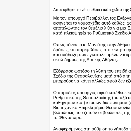
Αποσύρθηκε το νέο ρυθμιστικό σχέδιο της
Με τον υπουργό Περιβάλλοντος Ενέργεια
εισηγείται το νομοσχέδιο αυτό καθώς 
αποτελώντας τον θεμέλιο λίθο για μια 
κατά πλειοψηφία το Ρυθμιστικό Σχέδιο Α
Όπως τόνισε ο κ. Μανιάτης στην Αθήνα
δράσεις και παρεμβάσεις στο κέντρο τ
και ανάδειξη των εγκαταλειμμένων κτιρ
οκτώ δήμους της Δυτικής Αθήνας.
Εξέφρασε ωστόσο τη λύπη του επειδή α
Σχέδιο της Θεσσαλονίκης μετά από αίτημ
μπορούσε να κάνει αλλιώς αφού δεν εξα
Ο αρμόδιος υπουργός αφού κατέθεσε ε
Ρυθμιστικό της Θεσσαλονίκης (μεταξύ 
καθηγητών κ.α.) κι όσων διαφώνησαν (
Βιομηχανικό Επιμελητήριο Θεσσαλονίκη
βελτιώσεις που ζητούν οι βουλευτές της
το Φθινόπωρο.
Αναφερόμενος στη ρύθμιση το γήπεδο 