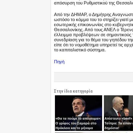
απόσυρση του Ρυθμιστικού της Θεσσαλονί
Από την ΔΗΜΑΡ, ο Δημήτρης Αναγνωστάκη
ωστόσο το κόμμα του το στηρίζει γιατί μ
εσωτερικής επικοινωνίας στο κυβερνητ
Θεσσαλονίκης. Από τους ΑΝΕΛ ο Τέρενς 
έλλειμμα προβλέψεων σε σημαντικούς τ
συνεδρίαση για το θέμα του γηπέδου τ
είπε ότι το νομοθέτημα υπηρετεί τις αρ
το καπιταλιστικό σύστημα.
Πηγή
Στην ίδια κατηγορία
«Θα τα πούμε το απόγευμα»:
Απίστευτο «beef»
Ο γρίφος του Σαμαρά στο
Τσίπρα: Τα είπαν 
Ηράκλειο και το μήνυμα
δημόσια!
ανατροπής