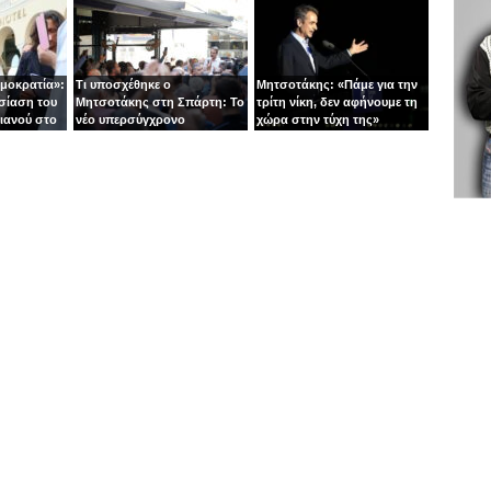
ημοκρατία»:
Τι υποσχέθηκε ο
Μητσοτάκης: «Πάμε για την
σίαση του
Μητσοτάκης στη Σπάρτη: Το
τρίτη νίκη, δεν αφήνουμε τη
ιανού στο
νέο υπερσύγχρονο
χώρα στην τύχη της»
νοσοκομείο και το «φρένο»
στις παροχές χωρίς
αντίκρισμα