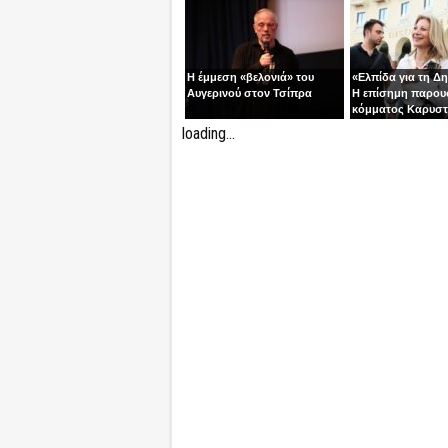
Η έμμεση «βελονιά» του
«Ελπίδα για τη Δ
Αυγερινού στον Τσίπρα
Η επίσημη παρου
κόμματος Καρυστ
Ολύμπιον
loading...