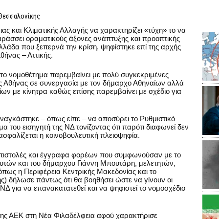
 Θεσσαλονίκης
ς και Κλιματικής Αλλαγής να χαρακτηρίζει «τύχη» το να
χαράσσει οραματικούς άξονες ανάπτυξης και προοπτικής
Ελλάδα που ξεπερνά την κρίση, ψηφίστηκε επί της αρχής
θήνας – Αττικής.
 το νομοθέτημα παρεμβαίνει με πολύ συγκεκριμένες
ης Αθήνας σε συνεργασία με τον δήμαρχο Αθηναίων αλλά
ίων με κίνητρα καθώς επίσης παρεμβαίνει με σχέδιο για
ναγκάστηκε – όπως είπε – να αποσύρει το Ρυθμιστικό
α του εισηγητή της ΝΔ τονίζοντας ότι παρότι διαφωνεί δεν
σφαλίζεται η κοινοβουλευτική πλειοψηφία.
πιστολές και έγγραφα φορέων που συμφωνούσαν με το
αυτών και του δήμαρχου Γιάννη Μπουτάρη, μελετητών,
όπως η Περιφέρεια Κεντρικής Μακεδονίας και το
ς) δήλωσε πάντως ότι θα βοηθήσει ώστε να γίνουν οι
 ΝΔ για να επανακατατεθεί και να ψηφιστεί το νομοσχέδιο
της ΑΕΚ στη Νέα Φιλαδέλφεια αφού χαρακτήρισε