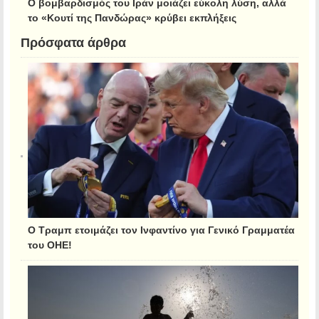
Ο βομβαρδισμός του Ιράν μοιάζει εύκολη λύση, αλλά
το «Κουτί της Πανδώρας» κρύβει εκπλήξεις
Πρόσφατα άρθρα
Ο Τραμπ ετοιμάζει τον Ινφαντίνο για Γενικό Γραμματέα
του ΟΗΕ!