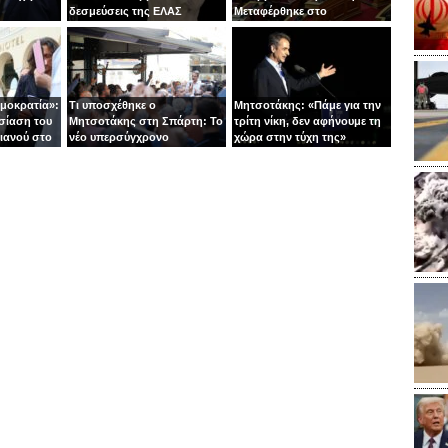
δεσμεύσεις της ΕΛΑΣ
Μεταφέρθηκε στο
νοσοκομείο με ασθενοφόρο
ημοκρατία»:
Τι υποσχέθηκε ο
Μητσοτάκης: «Πάμε για την
σίαση του
Μητσοτάκης στη Σπάρτη: Το
τρίτη νίκη, δεν αφήνουμε τη
ιανού στο
νέο υπερσύγχρονο
χώρα στην τύχη της»
νοσοκομείο και το «φρένο»
στις παροχές χωρίς
αντίκρισμα