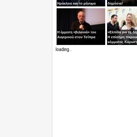
Ηράκλειο και το μήνυμα
δημόσια!
ανατροπής
Η έμμεση «βελονιά» του
«Ελπίδα για τη Δ
Αυγερινού στον Τσίπρα
Η επίσημη παρου
κόμματος Καρυστ
Ολύμπιον
loading...