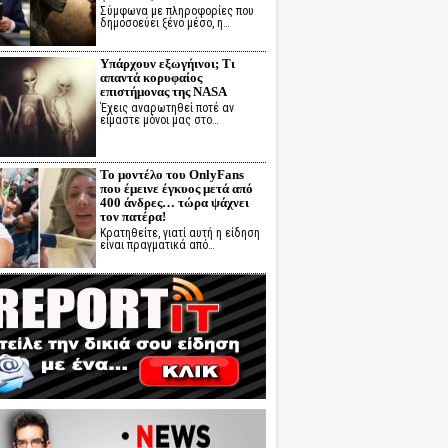
Σύμφωνα με πληροφορίες που
δημοσοεύει ξένο μέσο, η…
Υπάρχουν εξωγήινοι; Τι
απαντά κορυφαίος
επιστήμονας της NASA
Έχεις αναρωτηθεί ποτέ αν
είμαστε μόνοι μας στο…
Το μοντέλο του OnlyFans
που έμεινε έγκυος μετά από
400 άνδρες… τώρα ψάχνει
τον πατέρα!
Κρατηθείτε, γιατί αυτή η είδηση
είναι πραγματικά από…