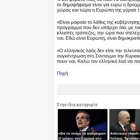
το δημοψήφισμα είναι για ευρώ η δραχ
χώρας και τώρα η Ευρώπη της γύρισε τη
«Είναι μοιραίο το λάθος της κυβέρνη
πρόγραμμα που δεν υπάρχει πια, με το
κλειστές τράπεζες, την ώρα που στελέ
ναι. Εδώ είναι Ευρώπη, είναι δημοκρατί
«Ο ελληνικός λαός δεν είπε την τελευτα
συγκέντρωση στο Σύνταγμα την Κυριακή
πουν ναι. Καλώ τον ελληνικό λαό να π
Πηγή
Στην ίδια κατηγορία
«Θα τα πούμε το απόγευμα»:
Απίστευτο «beef»
Ο γρίφος του Σαμαρά στο
Τσίπρα: Τα είπαν 