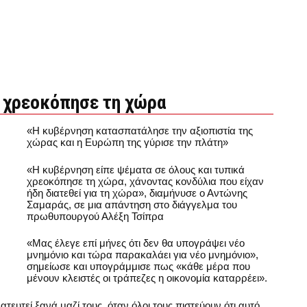
 χρεοκόπησε τη χώρα
«Η κυβέρνηση κατασπατάλησε την αξιοπιστία της
χώρας και η Ευρώπη της γύρισε την πλάτη»
«Η κυβέρνηση είπε ψέματα σε όλους και τυπικά
χρεοκόπησε τη χώρα, χάνοντας κονδύλια που είχαν
ήδη διατεθεί για τη χώρα», διαμήνυσε ο Αντώνης
Σαμαράς, σε μια απάντηση στο διάγγελμα του
πρωθυπουργού Αλέξη Τσίπρα
«Μας έλεγε επί μήνες ότι δεν θα υπογράψει νέο
μνημόνιο και τώρα παρακαλάει για νέο μνημόνιο»,
σημείωσε και υπογράμμισε πως «κάθε μέρα που
μένουν κλειστές οι τράπεζες η οικονομία καταρρέει».
ευτεί ξανά μαζί τους, όταν όλοι τους πιστεύουν ότι αυτό