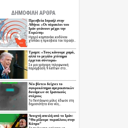
ΔΗΜΟΦΙΛΗ ΑΡΘΡΑ
Πρεσβεία Ισραήλ στην
Αθήνα: «Οι πύραυλοι του
Ιράν φτάνουν μέχρι την
Ευρώπη»
Ηχηρό καμπανάκι κινδύνου
χτυπάει η πρεσβεία του Ισραήλ…
Τραμπ: «Τους κάνουμε χαμό,
αλλά το μεγάλο χτύπημα
έρχεται σύντομα»
Σε μια γρήγορη τηλεφωνική
παρέμβαση 9 λεπτών στο…
Νέο βίντεο δείχνει το
σφυροκόπημα αμερικανικών
δυνάμεων σε Ιρανικούς
στόχους
Το Πεντάγωνο μόλις έδωσε στη
δημοσιότητα ένα νέο,…
Ανοιχτή απειλή από το Ιράν:
“Θα ρίξουμε πυραύλους στην
Κύπρο”