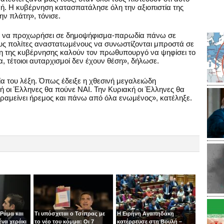
μή. Η κυβέρνηση κατασπατάλησε όλη την αξιοπιστία της
ν πλάτη», τόνισε.
σης να προχωρήσει σε δημοψήφισμα-παρωδία πάνω σε
υς πολίτες αναστατωμένους να συνωστίζονται μπροστά σε
χη της κυβέρνησης καλούν τον πρωθυπουργό να ψηφίσει το
α, τέτοιοι αυταρχισμοί δεν έχουν θέση», δήλωσε.
ία του λέξη. Όπως έδειξε η χθεσινή μεγαλειώδη
 οι Έλληνες θα πούνε ΝΑΙ. Την Κυριακή οι Έλληνες θα
αραμείνει ήρεμος και πάνω από όλα ενωμένος», κατέληξε.
 Ράμα και
Τι υπόσχεται ο Τσίπρας με
Η Ειρήνη Αγαπηδάκη
ένα χεράκι
το νέο του κόμμα: Οι 7
κατέρρευσε στη Βουλή –