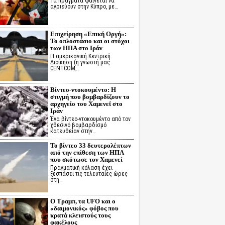
Τα πράγματα φαίνεται να
αγριεύουν στην Κύπρο, με…
Επιχείρηση «Επική Οργή»:
Το οπλοστάσιο και οι στόχοι
των ΗΠΑ στο Ιράν
Η αμερικανική Κεντρική
Διοίκηση (η γνωστή μας
CENTCOM,…
Βίντεο-ντοκουμέντο: Η
στιγμή που βομβαρδίζουν το
αρχηγείο του Χαμενεΐ στο
Ιράν
Ένα βίντεο-ντοκουμέντο από τον
χθεσινό βομβαρδισμό
κατευθείαν στην…
Το βίντεο 33 δευτερολέπτων
από την επίθεση των ΗΠΑ
που σκότωσε τον Χαμενεΐ
Πραγματική κόλαση έχει
ξεσπάσει τις τελευταίες ώρες
στη…
Ο Τραμπ, τα UFO και ο
«δαιμονικός» φόβος που
κρατά κλειστούς τους
φακέλους