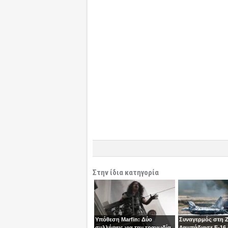
Στην ίδια κατηγορία
Υπόθεση Marfin: Δύο
Συναγερμός στη 
συλλήψεις για την τραγωδία
Λαμπάδιασε F-16