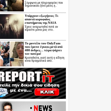
Σύμφωνα με πληροφορίες που
δημοσοεύει ξένο μέσο, η…
Υπάρχουν εξωγήινοι; Τι
απαντά κορυφαίος
επιστήμονας της NASA
Έχεις αναρωτηθεί ποτέ αν
είμαστε μόνοι μας στο…
Το μοντέλο του OnlyFans
που έμεινε έγκυος μετά από
400 άνδρες… τώρα ψάχνει
τον πατέρα!
Κρατηθείτε, γιατί αυτή η είδηση
είναι πραγματικά από…