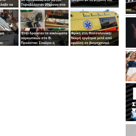
όλαβε να
Πυροβόλησαν 20χρονο στο
 στιγμή ο
κεφάλι
οφη
Έτσι δρούσαν τα κυκλώματα
Φρίκη στη Θεσσαλονίκη:
ναρκωτικών στα Β.
Νεκρή εργάτρια μετά από
τε
Προάστια: Σοκάρει η
εφιάλτη σε βιομηχανικό
εμπλοκή παιδιών 13 και 14
πλυντήριο
ετών