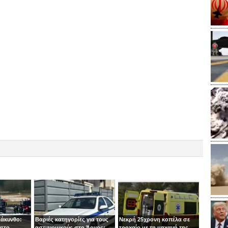
Ζάκυνθο:
Βαριές κατηγορίες για τους
Νεκρή 25χρονη κοπέλα σε
 στο
αστυνομικούς στο Άργος:
τροχαίο με τη μηχανή της