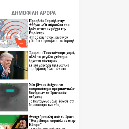
ΔΗΜΟΦΙΛΗ ΑΡΘΡΑ
Πρεσβεία Ισραήλ στην
Αθήνα: «Οι πύραυλοι του
Ιράν φτάνουν μέχρι την
Ευρώπη»
Ηχηρό καμπανάκι κινδύνου
χτυπάει η πρεσβεία του Ισραήλ…
Τραμπ: «Τους κάνουμε χαμό,
αλλά το μεγάλο χτύπημα
έρχεται σύντομα»
Σε μια γρήγορη τηλεφωνική
παρέμβαση 9 λεπτών στο…
Νέο βίντεο δείχνει το
σφυροκόπημα αμερικανικών
δυνάμεων σε Ιρανικούς
στόχους
Το Πεντάγωνο μόλις έδωσε στη
δημοσιότητα ένα νέο,…
Ανοιχτή απειλή από το Ιράν:
“Θα ρίξουμε πυραύλους στην
Κύπρο”