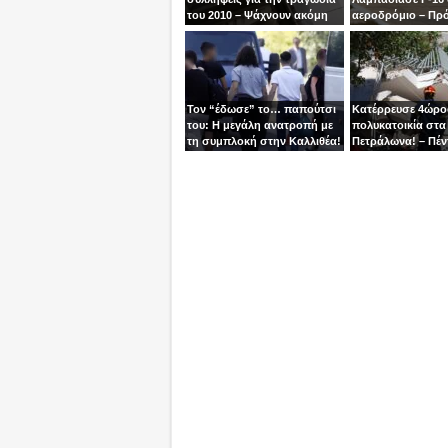
του 2010 – Ψάχνουν ακόμη
αεροδρόμιο – Πρ
μία γυναίκα
βγει την τελευταία
χειριστής
Τον “έδωσε” το… παπούτσι
Κατέρρευσε 4ώρ
του: Η μεγάλη ανατροπή με
πολυκατοικία στα
τη συμπλοκή στην Καλλιθέα!
Πετράλωνα! – Πέν
προσαγωγές