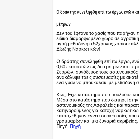
Ο δράστης συνελήφθη επί τω έργω, ενώ σκά
μέτρων
Δεν του έφτανε το χασίς που παρήγαν 
ειδικά διαμορφωμένο χώρο σε αγροτική 
υγρή μεθαδόνη ο 52χρονος χασισοκαλλι
Δίωξης Ναρκωτικών!
Ο δράστης συνελήφθη επί τω έργω, ενώ
0,60 εκατοστών ως δυο μέτρων και, πρ
Σερρών, συνόδευσε τους αστυνομικούς σ
ανακάλυψε τρεις συσκευασίες με ακατ
ένα γυάλινο μπουκαλάκι με μεθαδόνη 
Κως: Είχε κατάστημα που πουλούσε κα
Μέσα στο κατάστημα που διατηρεί στη
αστυνομικούς της Ασφαλείας και παρα
κατηγορούμενος για κατοχή ναρκωτικών 
κατασχέθηκαν εννέα συσκευασίες που 
γραμμαρίων και μια ζυγαριά ακριβείας.
Πηγή:
Πηγή