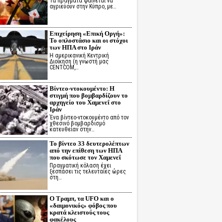
Τα πράγματα φαίνεται να
αγριεύουν στην Κύπρο, με…
Επιχείρηση «Επική Οργή»:
Το οπλοστάσιο και οι στόχοι
των ΗΠΑ στο Ιράν
Η αμερικανική Κεντρική
Διοίκηση (η γνωστή μας
CENTCOM,…
Βίντεο-ντοκουμέντο: Η
στιγμή που βομβαρδίζουν το
αρχηγείο του Χαμενεΐ στο
Ιράν
Ένα βίντεο-ντοκουμέντο από τον
χθεσινό βομβαρδισμό
κατευθείαν στην…
Το βίντεο 33 δευτερολέπτων
από την επίθεση των ΗΠΑ
που σκότωσε τον Χαμενεΐ
Πραγματική κόλαση έχει
ξεσπάσει τις τελευταίες ώρες
στη…
Ο Τραμπ, τα UFO και ο
«δαιμονικός» φόβος που
κρατά κλειστούς τους
φακέλους