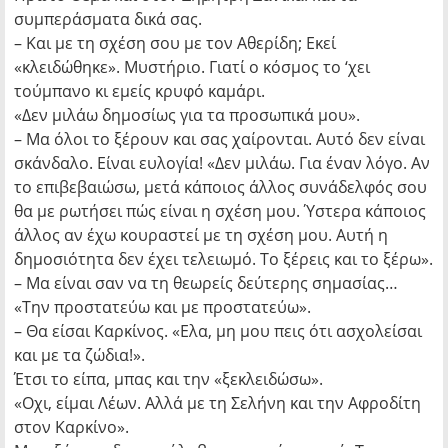
συμπεράσματα δικά σας.
– Και με τη σχέση σου με τον Αθερίδη; Εκεί
«κλειδώθηκε». Μυστήριο. Γιατί ο κόσμος το ‘χει
τούμπανο κι εμείς κρυφό καμάρι.
«Δεν μιλάω δημοσίως για τα προσωπικά μου».
– Μα όλοι το ξέρουν και σας χαίρονται. Αυτό δεν είναι
σκάνδαλο. Είναι ευλογία! «Δεν μιλάω. Για έναν λόγο. Αν
το επιβεβαιώσω, μετά κάποιος άλλος συνάδελφός σου
θα με ρωτήσει πώς είναι η σχέση μου. Ύστερα κάποιος
άλλος αν έχω κουραστεί με τη σχέση μου. Αυτή η
δημοσιότητα δεν έχει τελειωμό. Το ξέρεις και το ξέρω».
– Μα είναι σαν να τη θεωρείς δεύτερης σημασίας…
«Την προστατεύω και με προστατεύω».
– Θα είσαι Καρκίνος. «Ελα, μη μου πεις ότι ασχολείσαι
και με τα ζώδια!».
Έτσι το είπα, μπας και την «ξεκλειδώσω».
«Οχι, είμαι Λέων. Αλλά με τη Σελήνη και την Αφροδίτη
στον Καρκίνο».