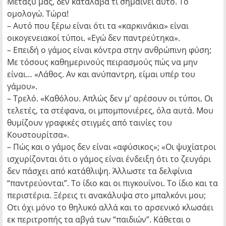
Μεταξύ μας, δεν κατάλαβα τι σημαίνει αυτό. Το
ομολογώ. Τώρα!
– Αυτό που ξέρω είναι ότι τα «καρκινάκια» είναι
οικογενειακοί τύποι. «Εγώ δεν παντρεύτηκα».
– Επειδή ο γάμος είναι κόντρα στην ανθρώπινη φύση;
Με τόσους καθημερινούς πειρασμούς πώς να μην
είναι… «Λάθος. Αν και ανύπαντρη, είμαι υπέρ του
γάμου».
– Τρελό. «Καθόλου. Απλώς δεν μ’ αρέσουν οι τύποι. Οι
τελετές, τα στέφανα, οι μπομπονιέρες, όλα αυτά. Μου
θυμίζουν γραφικές στιγμές από ταινίες του
Κουστουρίτσα».
– Πώς και ο γάμος δεν είναι «αφύσικος»; «Οι ψυχίατροι
ισχυρίζονται ότι ο γάμος είναι ένδειξη ότι το ζευγάρι
δεν πάσχει από κατάθλιψη. Άλλωστε τα δελφίνια
“παντρεύονται”. Το ίδιο και οι πιγκουΐνοι. Το ίδιο και τα
περιστέρια. Ξέρεις τι ανακάλυψα στο μπαλκόνι μου;
Οτι όχι μόνο το θηλυκό αλλά και το αρσενικό κλωσάει
εκ περιτροπής τα αβγά των “παιδιών”. Κάθεται ο