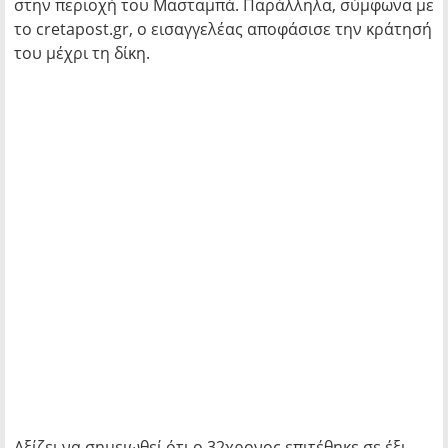
στην περιοχή του Μασταμπά. Παράλληλα, σύμφωνα με
το cretapost.gr, ο εισαγγελέας αποφάσισε την κράτησή
του μέχρι τη δίκη.
Αξίζει να σημειωθεί ότι ο 32χρονος επιτέθηκε σε έξι