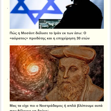
Πώς η Μοσάντ διέλυσε το Ιράν εκ των έσω: Ο
«αόρατος» προδότης και η επιχείρηση 30 ετών
Μας τα είχε πει ο Νοστράδαμος ή απλά βλέπουμε αυτά
που θέλουμε να δούμε;