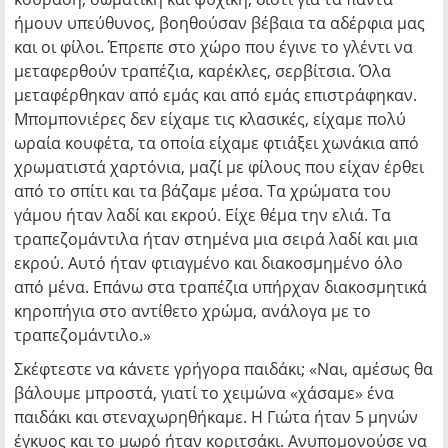
ήμουν υπεύθυνος, βοηθούσαν βέβαια τα αδέρφια μας
και οι φίλοι. Έπρεπε στο χώρο που έγινε το γλέντι να
μεταφερθούν τραπέζια, καρέκλες, σερβίτσια. Όλα
μεταφέρθηκαν από εμάς και από εμάς επιστράφηκαν.
Μπομπονιέρες δεν είχαμε τις κλασικές, είχαμε πολύ
ωραία κουφέτα, τα οποία είχαμε φτιάξει χωνάκια από
χρωματιστά χαρτόνια, μαζί με φίλους που είχαν έρθει
από το σπίτι και τα βάζαμε μέσα. Τα χρώματα του
γάμου ήταν λαδί και εκρού. Είχε θέμα την ελιά. Τα
τραπεζομάντιλα ήταν στημένα μια σειρά λαδί και μια
εκρού. Αυτό ήταν φτιαγμένο και διακοσμημένο όλο
από μένα. Επάνω στα τραπέζια υπήρχαν διακοσμητικά
κηροπήγια στο αντίθετο χρώμα, ανάλογα με το
τραπεζομάντιλο.»
Σκέφτεστε να κάνετε γρήγορα παιδάκι; «Ναι, αμέσως θα
βάλουμε μπροστά, γιατί το χειμώνα «χάσαμε» ένα
παιδάκι και στεναχωρηθήκαμε. Η Γιώτα ήταν 5 μηνών
έγκυος και το μωρό ήταν κοριτσάκι. Ανυπομονούσε να