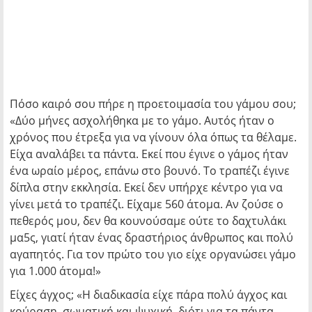
Πόσο καιρό σου πήρε η προετοιμασία του γάμου σου;
«Δύο μήνες ασχολήθηκα με το γάμο. Αυτός ήταν ο
χρόνος που έτρεξα για να γίνουν όλα όπως τα θέλαμε.
Είχα αναλάβει τα πάντα. Εκεί που έγινε ο γάμος ήταν
ένα ωραίο μέρος, επάνω στο βουνό. Το τραπέζι έγινε
δίπλα στην εκκλησία. Εκεί δεν υπήρχε κέντρο για να
γίνει μετά το τραπέζι. Είχαμε 560 άτομα. Αν ζούσε ο
πεθερός μου, δεν θα κουνούσαμε ούτε το δαχτυλάκι
μα5ς, γιατί ήταν ένας δραστήριος άνθρωπος και πολύ
αγαπητός. Για τον πρώτο του γιο είχε οργανώσει γάμο
για 1.000 άτομα!»
Είχες άγχος; «Η διαδικασία είχε πάρα πολύ άγχος και
κούραση, σωματική και ψυχική, διότι για τα πάντα