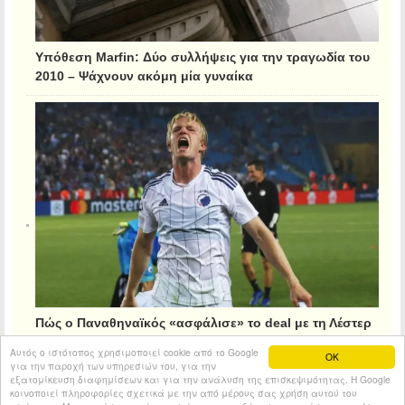
Υπόθεση Marfin: Δύο συλλήψεις για την τραγωδία του
2010 – Ψάχνουν ακόμη μία γυναίκα
Πώς ο Παναθηναϊκός «ασφάλισε» το deal με τη Λέστερ
για τον Κρίστιανσεν
Αυτός ο ιστότοπος χρησιμοποιεί cookie από το Google
OK
για την παροχή των υπηρεσιών του, για την
εξατομίκευση διαφημίσεων και για την ανάλυση της επισκεψιμότητας. Η Google
κοινοποιεί πληροφορίες σχετικά με την από μέρους σας χρήση αυτού του
© 2026
FNews
All rights reserved.
Entries RSS