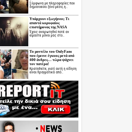
Σύμφωνα με πληροφορίες που
δημοσοεύει ξένο μέσο, η…
Υπάρχουν εξωγήινοι; Τι
απαντά κορυφαίος
επιστήμονας της NASA
Έχεις αναρωτηθεί ποτέ αν
είμαστε μόνοι μας στο…
Το μοντέλο του OnlyFans
που έμεινε έγκυος μετά από
400 άνδρες… τώρα ψάχνει
τον πατέρα!
Κρατηθείτε, γιατί αυτή η είδηση
είναι πραγματικά από…