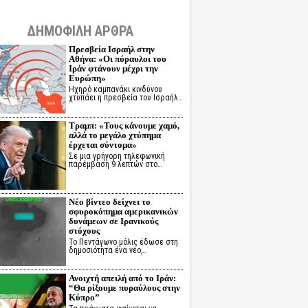
ΔΗΜΟΦΙΛΗ ΑΡΘΡΑ
Πρεσβεία Ισραήλ στην
Αθήνα: «Οι πύραυλοι του
Ιράν φτάνουν μέχρι την
Ευρώπη»
Ηχηρό καμπανάκι κινδύνου
χτυπάει η πρεσβεία του Ισραήλ…
Τραμπ: «Τους κάνουμε χαμό,
αλλά το μεγάλο χτύπημα
έρχεται σύντομα»
Σε μια γρήγορη τηλεφωνική
παρέμβαση 9 λεπτών στο…
Νέο βίντεο δείχνει το
σφυροκόπημα αμερικανικών
δυνάμεων σε Ιρανικούς
στόχους
Το Πεντάγωνο μόλις έδωσε στη
δημοσιότητα ένα νέο,…
Ανοιχτή απειλή από το Ιράν:
“Θα ρίξουμε πυραύλους στην
Κύπρο”