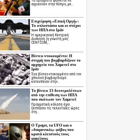
Τα πράγματα φαίνεται να
αγριεύουν στην Κύπρο, με…
Επιχείρηση «Επική Οργή»:
Το οπλοστάσιο και οι στόχοι
των ΗΠΑ στο Ιράν
Η αμερικανική Κεντρική
Διοίκηση (η γνωστή μας
CENTCOM,…
Βίντεο-ντοκουμέντο: Η
στιγμή που βομβαρδίζουν το
αρχηγείο του Χαμενεΐ στο
Ιράν
Ένα βίντεο-ντοκουμέντο από τον
χθεσινό βομβαρδισμό
κατευθείαν στην…
Το βίντεο 33 δευτερολέπτων
από την επίθεση των ΗΠΑ
που σκότωσε τον Χαμενεΐ
Πραγματική κόλαση έχει
ξεσπάσει τις τελευταίες ώρες
στη…
Ο Τραμπ, τα UFO και ο
«δαιμονικός» φόβος που
κρατά κλειστούς τους
φακέλους