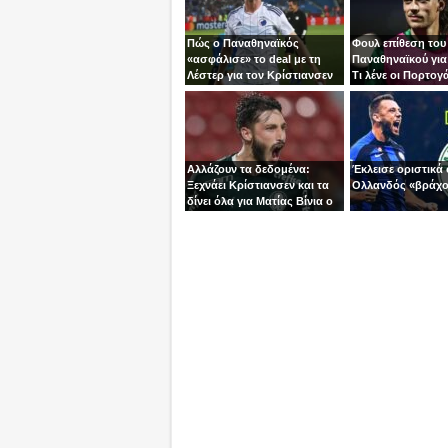
Πώς ο Παναθηναϊκός
Φουλ επίθεση του
«ασφάλισε» το deal με τη
Παναθηναϊκού για
Λέστερ για τον Κρίστιανσεν
Τι λένε οι Πορτογά
“deal” με τη Σπόρ
Αλλάζουν τα δεδομένα:
Έκλεισε οριστικά 
Ξεχνάει Κρίστιανσεν και τα
Ολλανδός «βράχο
δίνει όλα για Ματίας Βίνια ο
ΠΑΟ!