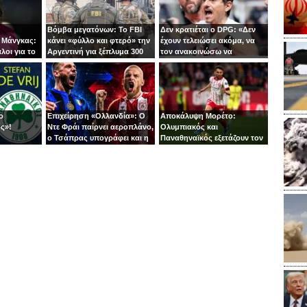
Βόμβα μεγατόνων: Το FBI
Δεν κρατιέται ο DPG: «Δεν
 Μάνγκας:
κάνει «φύλλο και φτερό» την
έχουν τελειώσει ακόμα, να
λοι για το
Αργεντινή για ξέπλυμα 300
τον ανακοινώσω να
τινγκ
εκατ. ευρώ!
τρέχουν;»
ο
Επιχείρηση «Ολλανδία»: Ο
Αποκάλυψη Μορέτο:
ς»!
Ντε Φράι παίρνει αεροπλάνο,
Ολυμπιακός και
ο Τσάπρας υπογράφει και η
Παναθηναϊκός εξετάζουν τον
άμυνα κλειδώνει!
Ιβάν Μαρτίν της Χιρόνα