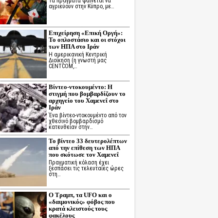
Τα πράγματα φαίνεται να
αγριεύουν στην Κύπρο, με…
Επιχείρηση «Επική Οργή»:
Το οπλοστάσιο και οι στόχοι
των ΗΠΑ στο Ιράν
Η αμερικανική Κεντρική
Διοίκηση (η γνωστή μας
CENTCOM,…
Βίντεο-ντοκουμέντο: Η
στιγμή που βομβαρδίζουν το
αρχηγείο του Χαμενεΐ στο
Ιράν
Ένα βίντεο-ντοκουμέντο από τον
χθεσινό βομβαρδισμό
κατευθείαν στην…
Το βίντεο 33 δευτερολέπτων
από την επίθεση των ΗΠΑ
που σκότωσε τον Χαμενεΐ
Πραγματική κόλαση έχει
ξεσπάσει τις τελευταίες ώρες
στη…
Ο Τραμπ, τα UFO και ο
«δαιμονικός» φόβος που
κρατά κλειστούς τους
φακέλους