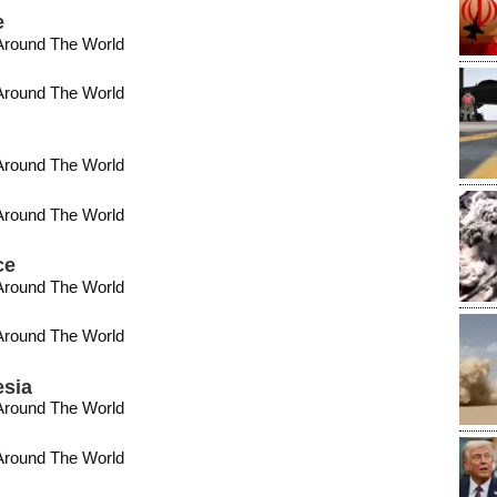
e
ce
esia