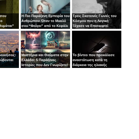
 σου
Η Πιο Παράξενη Εμπειρία του
Τρεις Σκοτεινές Γωνιές του
 ο
Ανθρώπου: Όταν το Μυαλό
Κόσμου που η Λογική
Θυμάται”
σου “Φεύγει” από το Κεφάλι
Ξέχασε να Επισκεφτεί
σες
σου
ευνήσεις:
Μυστήρια και Θαύματα στην
Το βίντεο που προκάλεσε
ρύβονται
Ελλάδα: 5 Παράξενες
αναστάτωση κατά τη
Ιστορίες που Δεν Γνωρίζατε!
διάρκεια της ηλιακής
έκλειψης