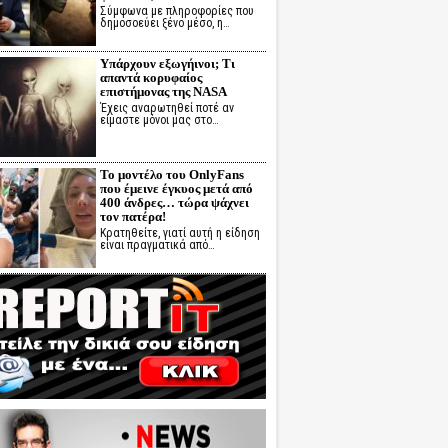
Σύμφωνα με πληροφορίες που
δημοσοεύει ξένο μέσο, η…
Υπάρχουν εξωγήινοι; Τι
απαντά κορυφαίος
επιστήμονας της NASA
Έχεις αναρωτηθεί ποτέ αν
είμαστε μόνοι μας στο…
Το μοντέλο του OnlyFans
που έμεινε έγκυος μετά από
400 άνδρες… τώρα ψάχνει
τον πατέρα!
Κρατηθείτε, γιατί αυτή η είδηση
είναι πραγματικά από…