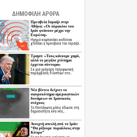
ΔΗΜΟΦΙΛΗ ΑΡΘΡΑ
Πρεσβεία Ισραήλ στην
Αθήνα: «Οι πύραυλοι του
Ιράν φτάνουν μέχρι την
Ευρώπη»
Ηχηρό καμπανάκι κινδύνου
χτυπάει η πρεσβεία του Ισραήλ…
Τραμπ: «Τους κάνουμε χαμό,
αλλά το μεγάλο χτύπημα
έρχεται σύντομα»
Σε μια γρήγορη τηλεφωνική
παρέμβαση 9 λεπτών στο…
Νέο βίντεο δείχνει το
σφυροκόπημα αμερικανικών
δυνάμεων σε Ιρανικούς
στόχους
Το Πεντάγωνο μόλις έδωσε στη
δημοσιότητα ένα νέο,…
Ανοιχτή απειλή από το Ιράν:
“Θα ρίξουμε πυραύλους στην
Κύπρο”