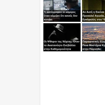
Τι κατέγραψαν οι κάμερες
Αν Αυτή η Εικόνα
όταν νόμιζαν ότι κανείς δεν
Προκαλεί Αγωνία,
κοιτάει
Εγκέφαλός σου “
κάτι που Δεν Έζη
Οι Ψίθυροι της Νύχτας: Όταν
Παραφυσικές Εξερ
το Ακατανόητο Εισβάλλει
Ποια Μυστήρια Κ
στην Καθημερινότητα
στην Πάρνηθα;