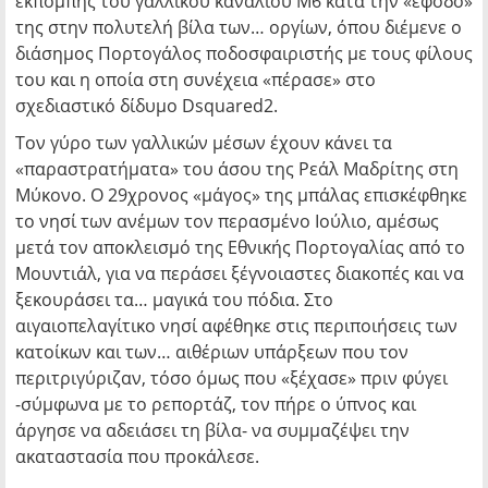
εκπομπής του γαλλικού καναλιού Μ6 κατά την «έφοδό»
της στην πολυτελή βίλα των… οργίων, όπου διέμενε ο
διάσημος Πορτογάλος ποδοσφαιριστής με τους φίλους
του και η οποία στη συνέχεια «πέρασε» στο
σχεδιαστικό δίδυμο Dsquared2.
Τον γύρο των γαλλικών μέσων έχουν κάνει τα
«παραστρατήματα» του άσου της Ρεάλ Μαδρίτης στη
Μύκονο. Ο 29χρονος «μάγος» της μπάλας επισκέφθηκε
το νησί των ανέμων τον περασμένο Ιούλιο, αμέσως
μετά τον αποκλεισμό της Εθνικής Πορτογαλίας από το
Μουντιάλ, για να περάσει ξέγνοιαστες διακοπές και να
ξεκουράσει τα… μαγικά του πόδια. Στο
αιγαιοπελαγίτικο νησί αφέθηκε στις περιποιήσεις των
κατοίκων και των… αιθέριων υπάρξεων που τον
περιτριγύριζαν, τόσο όμως που «ξέχασε» πριν φύγει
-σύμφωνα με το ρεπορτάζ, τον πήρε ο ύπνος και
άργησε να αδειάσει τη βίλα- να συμμαζέψει την
ακαταστασία που προκάλεσε.