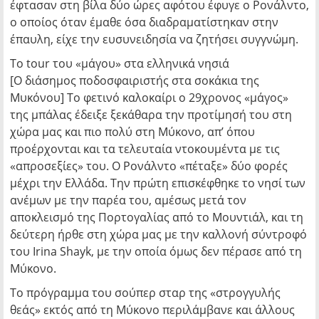
έφτασαν στη βίλα δύο ώρες αφότου έφυγε ο Ρονάλντο,
ο οποίος όταν έμαθε όσα διαδραματίστηκαν στην
έπαυλη, είχε την ευσυνειδησία να ζητήσει συγγνώμη.
Το tour του «μάγου» στα ελληνικά νησιά
[Ο διάσημος ποδοσφαιριστής στα σοκάκια της
Μυκόνου] Το φετινό καλοκαίρι ο 29χρονος «μάγος»
της μπάλας έδειξε ξεκάθαρα την προτίμησή του στη
χώρα μας και πιο πολύ στη Μύκονο, απ’ όπου
προέρχονται και τα τελευταία ντοκουμέντα με τις
«απροσεξίες» του. Ο Ρονάλντο «πέταξε» δύο φορές
μέχρι την Ελλάδα. Την πρώτη επισκέφθηκε το νησί των
ανέμων με την παρέα του, αμέσως μετά τον
αποκλεισμό της Πορτογαλίας από το Μουντιάλ, και τη
δεύτερη ήρθε στη χώρα μας με την καλλονή σύντροφό
του Irina Shayk, με την οποία όμως δεν πέρασε από τη
Μύκονο.
Το πρόγραμμα του σούπερ σταρ της «στρογγυλής
θεάς» εκτός από τη Μύκονο περιλάμβανε και άλλους