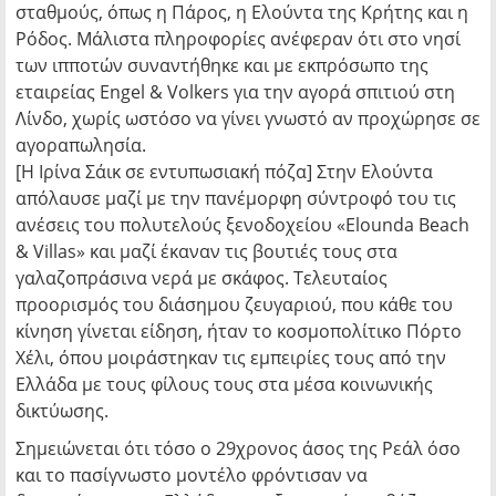
σταθμούς, όπως η Πάρος, η Ελούντα της Κρήτης και η
Ρόδος. Μάλιστα πληροφορίες ανέφεραν ότι στο νησί
των ιπποτών συναντήθηκε και με εκπρόσωπο της
εταιρείας Engel & Volkers για την αγορά σπιτιού στη
Λίνδο, χωρίς ωστόσο να γίνει γνωστό αν προχώρησε σε
αγοραπωλησία.
[Η Ιρίνα Σάικ σε εντυπωσιακή πόζα] Στην Ελούντα
απόλαυσε μαζί με την πανέμορφη σύντροφό του τις
ανέσεις του πολυτελούς ξενοδοχείου «Elounda Beach
& Villas» και μαζί έκαναν τις βουτιές τους στα
γαλαζοπράσινα νερά με σκάφος. Τελευταίος
προορισμός του διάσημου ζευγαριού, που κάθε του
κίνηση γίνεται είδηση, ήταν το κοσμοπολίτικο Πόρτο
Χέλι, όπου μοιράστηκαν τις εμπειρίες τους από την
Ελλάδα με τους φίλους τους στα μέσα κοινωνικής
δικτύωσης.
Σημειώνεται ότι τόσο ο 29χρονος άσος της Ρεάλ όσο
και το πασίγνωστο μοντέλο φρόντισαν να