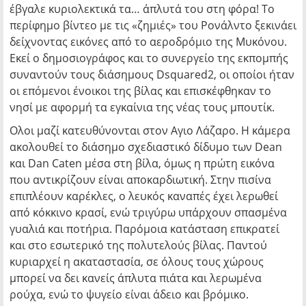
έβγαλε κυριολεκτικά τα… άπλυτά του στη φόρα! Το
περίφημο βίντεο με τις «ζημιές» του Ρονάλντο ξεκινάει
δείχνοντας εικόνες από το αεροδρόμιο της Μυκόνου.
Εκεί ο δημοσιογράφος και το συνεργείο της εκπομπής
συναντούν τους διάσημους Dsquared2, οι οποίοι ήταν
οι επόμενοι ένοικοι της βίλας και επισκέφθηκαν το
νησί με αφορμή τα εγκαίνια της νέας τους μπουτίκ.
Ολοι μαζί κατευθύνονται στον Αγιο Λάζαρο. Η κάμερα
ακολουθεί το διάσημο σχεδιαστικό δίδυμο των Dean
και Dan Caten μέσα στη βίλα, όμως η πρώτη εικόνα
που αντικρίζουν είναι αποκαρδιωτική. Στην πισίνα
επιπλέουν καρέκλες, ο λευκός καναπές έχει λερωθεί
από κόκκινο κρασί, ενώ τριγύρω υπάρχουν σπασμένα
γυαλιά και ποτήρια. Παρόμοια κατάσταση επικρατεί
και στο εσωτερικό της πολυτελούς βίλας. Παντού
κυριαρχεί η ακαταστασία, σε όλους τους χώρους
μπορεί να δει κανείς άπλυτα πιάτα και λερωμένα
ρούχα, ενώ το ψυγείο είναι άδειο και βρόμικο.