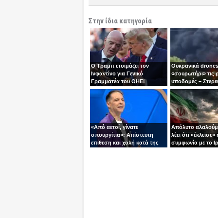
Στην ίδια κατηγορία
Ο Τραμπ ετοιμάζει τον
Ουκρανικά drones
Ινφαντίνο για Γενικό
«σουρωτήρι» τις 
Γραμματέα του ΟΗΕ!
υποδομές – Στερε
καύσιμα του Πούτ
«Από αετοί, γίνατε
Απόλυτο αλαλούμ
σπουργίτια»: Απίστευτη
λέει ότι «έκλεισε» 
επίθεση και χολή κατά της
συμφωνία με το Ιρ
Ελλάδας και της Κύπρου
Τεχεράνη τον αδει
από γνωστό
ίσια!
τηλεπαρουσιαστή της
Ρουμανίας!