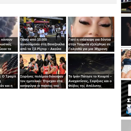
 κάνουν
Πάνω από 10.000
Γιατί η επίσκεψη για δόντια
ρωσικές
αγνοούμενοι στη Βενεζουέλα
στην Τουρκία εξελίχθηκε σε
ύουν τα
από τα 7,5 Ρίχτερ – Ακούνε
Γολγοθά για μια 38χρονη
ιν
φωνές κάτω από τα
μητέρα
συντρίμμια
: Ο Τραμπ
Σειρήνες πολέμου διέκοψαν
Το Ιράν Πάτησε το Κουμπί –
η
τον ημιτελικό: Έτρεχαν στα
Αναχαιτίσεις, Σειρήνες και ο
άν και η
καταφύγια οι παίκτες του
Φόβος της Απόλυτης
άζει στα
Ιτούδη!
Σύρραξης