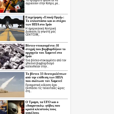
Τα πράγματα φαίνεται να
αγριεύουν στην Κύπρο, με…
Επιχείρηση «Επική Οργή»:
Το οπλοστάσιο και οι στόχοι
των ΗΠΑ στο Ιράν
Η αμερικανική Κεντρική
Διοίκηση (η γνωστή μας
CENTCOM,…
Βίντεο-ντοκουμέντο: Η
στιγμή που βομβαρδίζουν το
αρχηγείο του Χαμενεΐ στο
Ιράν
Ένα βίντεο-ντοκουμέντο από τον
χθεσινό βομβαρδισμό
κατευθείαν στην…
Το βίντεο 33 δευτερολέπτων
από την επίθεση των ΗΠΑ
που σκότωσε τον Χαμενεΐ
Πραγματική κόλαση έχει
ξεσπάσει τις τελευταίες ώρες
στη…
Ο Τραμπ, τα UFO και ο
«δαιμονικός» φόβος που
κρατά κλειστούς τους
φακέλους