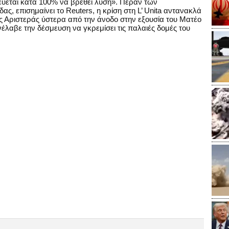
εύεται κατά 100% να βρεθεί λύση». Πέραν των
ς, επισημαίνει το Reuters, η κρίση στη L’ Unita αντανακλά
ς Αριστεράς ύστερα από την άνοδο στην εξουσία του Ματέο
νέλαβε την δέσμευση να γκρεμίσει τις παλαιές δομές του