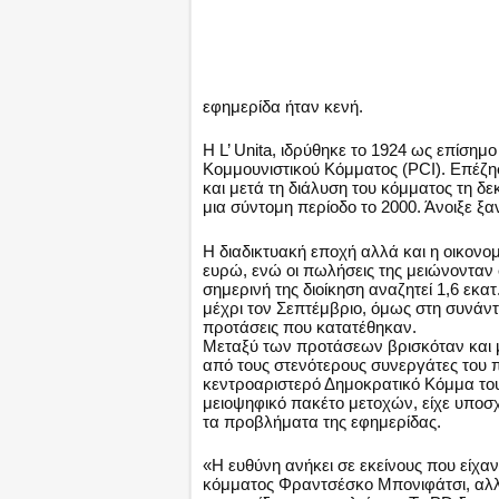
εφημερίδα ήταν κενή.
Η L’ Unita, ιδρύθηκε το 1924 ως επίσημ
Κομμουνιστικού Κόμματος (PCI). Επέζ
και μετά τη διάλυση του κόμματος τη δε
μια σύντομη περίοδο το 2000. Άνοιξε ξα
Η διαδικτυακή εποχή αλλά και η οικονο
ευρώ, ενώ οι πωλήσεις της μειώνονταν
σημερινή της διοίκηση αναζητεί 1,6 εκα
μέχρι τον Σεπτέμβριο, όμως στη συνάντη
προτάσεις που κατατέθηκαν.
Μεταξύ των προτάσεων βρισκόταν και μί
από τους στενότερους συνεργάτες του
κεντροαριστερό Δημοκρατικό Κόμμα του
μειοψηφικό πακέτο μετοχών, είχε υποσχ
τα προβλήματα της εφημερίδας.
«Η ευθύνη ανήκει σε εκείνους που είχαν 
κόμματος Φραντσέσκο Μπονιφάτσι, αλλ