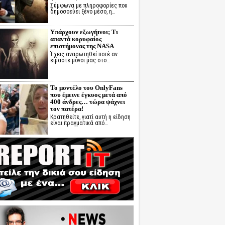
Σύμφωνα με πληροφορίες που
δημοσοεύει ξένο μέσο, η…
Υπάρχουν εξωγήινοι; Τι
απαντά κορυφαίος
επιστήμονας της NASA
Έχεις αναρωτηθεί ποτέ αν
είμαστε μόνοι μας στο…
Το μοντέλο του OnlyFans
που έμεινε έγκυος μετά από
400 άνδρες… τώρα ψάχνει
τον πατέρα!
Κρατηθείτε, γιατί αυτή η είδηση
είναι πραγματικά από…