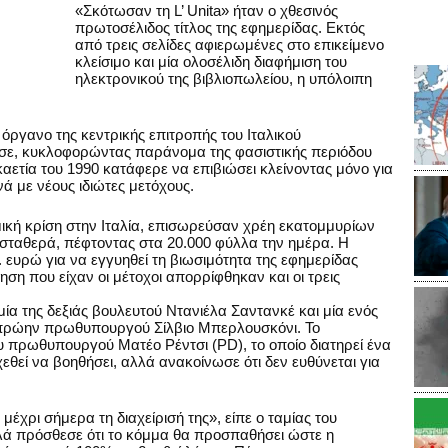
«Σκότωσαν τη L’ Unita» ήταν ο χθεσινός
πρωτοσέλιδος τίτλος της εφημερίδας. Εκτός
από τρεις σελίδες αφιερωμένες στο επικείμενο
κλείσιμο και μία ολοσέλιδη διαφήμιση του
ηλεκτρονικού της βιβλιοπωλείου, η υπόλοιπη
ο όργανο της κεντρικής επιτροπής του Ιταλικού
ησε, κυκλοφορώντας παράνομα της φασιστικής περιόδου
καετία του 1990 κατάφερε να επιβιώσει κλείνοντας μόνο για
νά με νέους ιδιώτες μετόχους.
μική κρίση στην Ιταλία, επισωρεύσαν χρέη εκατομμυρίων
 σταθερά, πέφτοντας στα 20.000 φύλλα την ημέρα. Η
τ. ευρώ για να εγγυηθεί τη βιωσιμότητα της εφημερίδας
ση που είχαν οι μέτοχοι απορρίφθηκαν και οι τρεις
α της δεξιάς βουλευτού Ντανιέλα Σαντανκέ και μία ενός
 πρώην πρωθυπουργού Σίλβιο Μπερλουσκόνι. Το
 πρωθυπουργού Ματέο Ρέντσι (PD), το οποίο διατηρεί ένα
εθεί να βοηθήσει, αλλά ανακοίνωσε ότι δεν ευθύνεται για
μέχρι σήμερα τη διαχείρισή της», είπε ο ταμίας του
ά πρόσθεσε ότι το κόμμα θα προσπαθήσει ώστε η