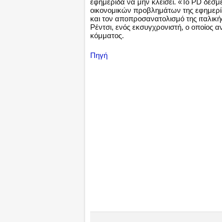
εφημερίδα να μην κλείσει. «Το PD δεσμ
οικονομικών προβλημάτων της εφημερίδα
και τον αποπροσανατολισμό της ιταλική
Ρέντσι, ενός εκσυγχρονιστή, ο οποίος α
κόμματος.
Πηγή