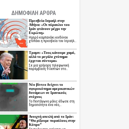
ΔΗΜΟΦΙΛΗ ΑΡΘΡΑ
Πρεσβεία Ισραήλ στην
Αθήνα: «Οι πύραυλοι του
Ιράν φτάνουν μέχρι την
Ευρώπη»
Ηχηρό καμπανάκι κινδύνου
χτυπάει η πρεσβεία του Ισραήλ…
Τραμπ: «Τους κάνουμε χαμό,
αλλά το μεγάλο χτύπημα
έρχεται σύντομα»
Σε μια γρήγορη τηλεφωνική
παρέμβαση 9 λεπτών στο…
Νέο βίντεο δείχνει το
σφυροκόπημα αμερικανικών
δυνάμεων σε Ιρανικούς
στόχους
Το Πεντάγωνο μόλις έδωσε στη
δημοσιότητα ένα νέο,…
Ανοιχτή απειλή από το Ιράν:
“Θα ρίξουμε πυραύλους στην
Κύπρο”