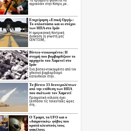
Τα πράγματα φαίνεται να
αγριεύουν στην Κύπρο, με…
Επιχείρηση «Επική Οργή»:
Το οπλοστάσιο και οι στόχοι
των ΗΠΑ στο Ιράν
Η αμερικανική Κεντρική
Διοίκηση (η γνωστή μας
CENTCOM,…
Βίντεο-ντοκουμέντο: Η
στιγμή που βομβαρδίζουν το
αρχηγείο του Χαμενεΐ στο
Ιράν
Ένα βίντεο-ντοκουμέντο από τον
χθεσινό βομβαρδισμό
κατευθείαν στην…
Το βίντεο 33 δευτερολέπτων
από την επίθεση των ΗΠΑ
που σκότωσε τον Χαμενεΐ
Πραγματική κόλαση έχει
ξεσπάσει τις τελευταίες ώρες
στη…
Ο Τραμπ, τα UFO και ο
«δαιμονικός» φόβος που
κρατά κλειστούς τους
φακέλους