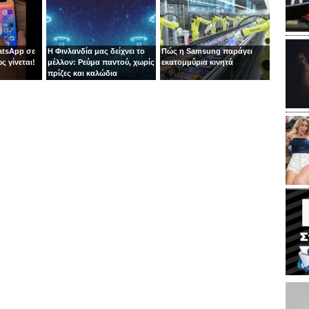
atsApp σε
Η Φινλανδία μας δείχνει το
Πώς η Samsung παράγει
ς γίνεται!
μέλλον: Ρεύμα παντού, χωρίς
εκατομμύρια κινητά
πρίζες και καλώδια