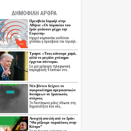
ΔΗΜΟΦΙΛΗ ΑΡΘΡΑ
Πρεσβεία Ισραήλ στην
Αθήνα: «Οι πύραυλοι του
Ιράν φτάνουν μέχρι την
Ευρώπη»
Ηχηρό καμπανάκι κινδύνου
χτυπάει η πρεσβεία του Ισραήλ…
Τραμπ: «Τους κάνουμε χαμό,
αλλά το μεγάλο χτύπημα
έρχεται σύντομα»
Σε μια γρήγορη τηλεφωνική
παρέμβαση 9 λεπτών στο…
Νέο βίντεο δείχνει το
σφυροκόπημα αμερικανικών
δυνάμεων σε Ιρανικούς
στόχους
Το Πεντάγωνο μόλις έδωσε στη
δημοσιότητα ένα νέο,…
Ανοιχτή απειλή από το Ιράν:
“Θα ρίξουμε πυραύλους στην
Κύπρο”