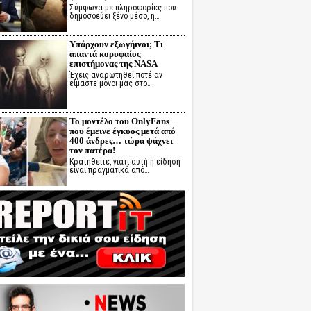
Σύμφωνα με πληροφορίες που
δημοσοεύει ξένο μέσο, η…
Υπάρχουν εξωγήινοι; Τι
απαντά κορυφαίος
επιστήμονας της NASA
Έχεις αναρωτηθεί ποτέ αν
είμαστε μόνοι μας στο…
Το μοντέλο του OnlyFans
που έμεινε έγκυος μετά από
400 άνδρες… τώρα ψάχνει
τον πατέρα!
Κρατηθείτε, γιατί αυτή η είδηση
είναι πραγματικά από…