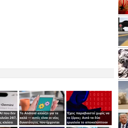
AI που δεν
Το Android αλλάζει για τα
Έχεις παραβιαστεί χωρίς να
λεύει 24/7,
καλά — αυτές είναι οι νέες
το ξέρεις; Αυτά τα δύο
ς κλείσει
δυνατότητες που έρχονται
εργαλεία το αποκαλύπτουν
δωρεάν στο κινητό σου
σε δευτερόλεπτα