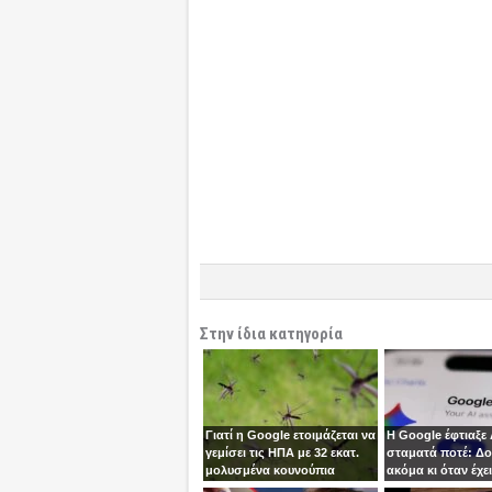
Στην ίδια κατηγορία
Γιατί η Google ετοιμάζεται να
Η Google έφτιαξε 
γεμίσει τις ΗΠΑ με 32 εκατ.
σταματά ποτέ: Δου
μολυσμένα κουνούπια
ακόμα κι όταν έχει
το laptop