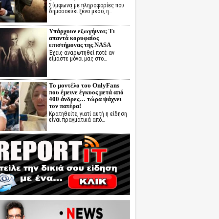
Σύμφωνα με πληροφορίες που
δημοσοεύει ξένο μέσο, η…
Υπάρχουν εξωγήινοι; Τι
απαντά κορυφαίος
επιστήμονας της NASA
Έχεις αναρωτηθεί ποτέ αν
είμαστε μόνοι μας στο…
Το μοντέλο του OnlyFans
που έμεινε έγκυος μετά από
400 άνδρες… τώρα ψάχνει
τον πατέρα!
Κρατηθείτε, γιατί αυτή η είδηση
είναι πραγματικά από…