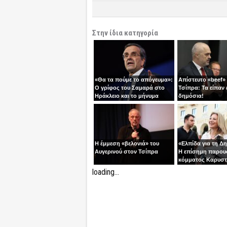
Στην ίδια κατηγορία
«Θα τα πούμε το απόγευμα»:
Απίστευτο «beef»
Ο γρίφος του Σαμαρά στο
Τσίπρα: Τα είπαν 
Ηράκλειο και το μήνυμα
δημόσια!
ανατροπής
Η έμμεση «βελονιά» του
«Ελπίδα για τη Δ
Αυγερινού στον Τσίπρα
Η επίσημη παρου
κόμματος Καρυστ
Ολύμπιον
loading...