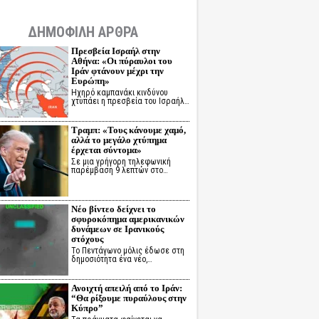
ΔΗΜΟΦΙΛΗ ΑΡΘΡΑ
Πρεσβεία Ισραήλ στην
Αθήνα: «Οι πύραυλοι του
Ιράν φτάνουν μέχρι την
Ευρώπη»
Ηχηρό καμπανάκι κινδύνου
χτυπάει η πρεσβεία του Ισραήλ…
Τραμπ: «Τους κάνουμε χαμό,
αλλά το μεγάλο χτύπημα
έρχεται σύντομα»
Σε μια γρήγορη τηλεφωνική
παρέμβαση 9 λεπτών στο…
Νέο βίντεο δείχνει το
σφυροκόπημα αμερικανικών
δυνάμεων σε Ιρανικούς
στόχους
Το Πεντάγωνο μόλις έδωσε στη
δημοσιότητα ένα νέο,…
Ανοιχτή απειλή από το Ιράν:
“Θα ρίξουμε πυραύλους στην
Κύπρο”