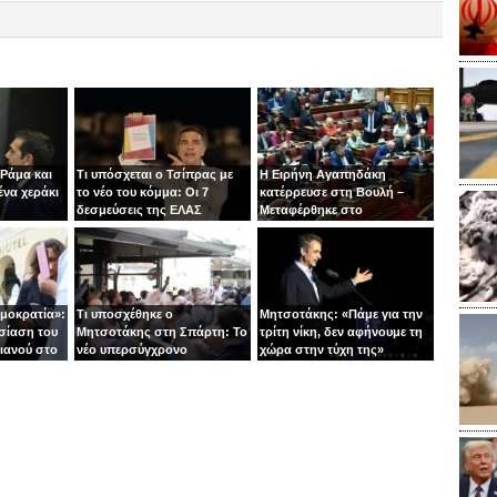
 Ράμα και
Τι υπόσχεται ο Τσίπρας με
Η Ειρήνη Αγαπηδάκη
ένα χεράκι
το νέο του κόμμα: Οι 7
κατέρρευσε στη Βουλή –
δεσμεύσεις της ΕΛΑΣ
Μεταφέρθηκε στο
νοσοκομείο με ασθενοφόρο
ημοκρατία»:
Τι υποσχέθηκε ο
Μητσοτάκης: «Πάμε για την
σίαση του
Μητσοτάκης στη Σπάρτη: Το
τρίτη νίκη, δεν αφήνουμε τη
ιανού στο
νέο υπερσύγχρονο
χώρα στην τύχη της»
νοσοκομείο και το «φρένο»
στις παροχές χωρίς
αντίκρισμα