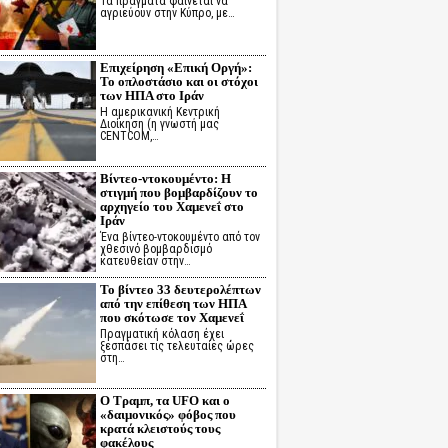
Τα πράγματα φαίνεται να
αγριεύουν στην Κύπρο, με…
Επιχείρηση «Επική Οργή»:
Το οπλοστάσιο και οι στόχοι
των ΗΠΑ στο Ιράν
Η αμερικανική Κεντρική
Διοίκηση (η γνωστή μας
CENTCOM,…
Βίντεο-ντοκουμέντο: Η
στιγμή που βομβαρδίζουν το
αρχηγείο του Χαμενεΐ στο
Ιράν
Ένα βίντεο-ντοκουμέντο από τον
χθεσινό βομβαρδισμό
κατευθείαν στην…
Το βίντεο 33 δευτερολέπτων
από την επίθεση των ΗΠΑ
που σκότωσε τον Χαμενεΐ
Πραγματική κόλαση έχει
ξεσπάσει τις τελευταίες ώρες
στη…
Ο Τραμπ, τα UFO και ο
«δαιμονικός» φόβος που
κρατά κλειστούς τους
φακέλους