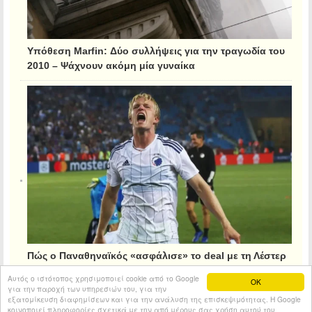
Υπόθεση Marfin: Δύο συλλήψεις για την τραγωδία του
2010 – Ψάχνουν ακόμη μία γυναίκα
Πώς ο Παναθηναϊκός «ασφάλισε» το deal με τη Λέστερ
για τον Κρίστιανσεν
Αυτός ο ιστότοπος χρησιμοποιεί cookie από το Google
OK
για την παροχή των υπηρεσιών του, για την
εξατομίκευση διαφημίσεων και για την ανάλυση της επισκεψιμότητας. Η Google
κοινοποιεί πληροφορίες σχετικά με την από μέρους σας χρήση αυτού του