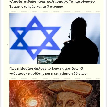
«Απόψε πεθαίνει ένας πολιτισμός»: Το τελεσίγραφο
Τραμπ στο Ιράν και τα 3 σενάρια
Πώς η Μοσάντ διέλυσε το Ιράν εκ των έσω: Ο
«αόρατος» προδότης και η επιχείρηση 30 ετών