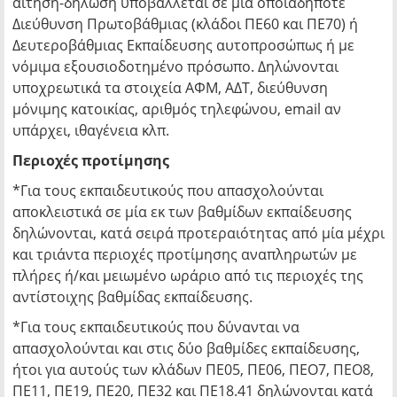
αίτηση-δήλωση υποβάλλεται σε μία οποιαδήποτε
Διεύθυνση Πρωτοβάθμιας (κλάδοι ΠΕ60 και ΠΕ70) ή
Δευτεροβάθμιας Εκπαίδευσης αυτοπροσώπως ή με
νόμιμα εξουσιοδοτημένο πρόσωπο. Δηλώνονται
υποχρεωτικά τα στοιχεία ΑΦΜ, ΑΔΤ, διεύθυνση
μόνιμης κατοικίας, αριθμός τηλεφώνου, email αν
υπάρχει, ιθαγένεια κλπ.
Περιοχές προτίμησης
*Για τους εκπαιδευτικούς που απασχολούνται
αποκλειστικά σε μία εκ των βαθμίδων εκπαίδευσης
δηλώνονται, κατά σειρά προτεραιότητας από μία μέχρι
και τριάντα περιοχές προτίμησης αναπληρωτών με
πλήρες ή/και μειωμένο ωράριο από τις περιοχές της
αντίστοιχης βαθμίδας εκπαίδευσης.
*Για τους εκπαιδευτικούς που δύνανται να
απασχολούνται και στις δύο βαθμίδες εκπαίδευσης,
ήτοι για αυτούς των κλάδων ΠΕ05, ΠΕ06, ΠΕΟ7, ΠΕΟ8,
ΠΕ11, ΠΕ19, ΠΕ20, ΠΕ32 και ΠΕ18.41 δηλώνονται κατά