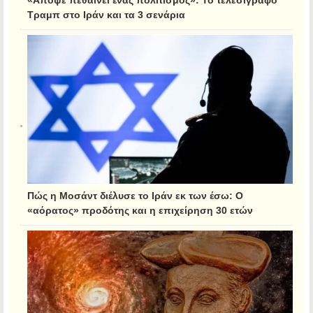
«Απόψε πεθαίνει ένας πολιτισμός»: Το τελεσίγραφο
Τραμπ στο Ιράν και τα 3 σενάρια
Πώς η Μοσάντ διέλυσε το Ιράν εκ των έσω: Ο
«αόρατος» προδότης και η επιχείρηση 30 ετών