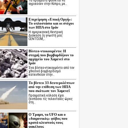
Τα πράγματα φαίνεται να
αγριεύουν στην Κύπρο, με…
Επιχείρηση «Επική Οργή»:
Το οπλοστάσιο και οι στόχοι
των ΗΠΑ στο Ιράν
Η αμερικανική Κεντρική
Διοίκηση (η γνωστή μας
CENTCOM,…
Βίντεο-ντοκουμέντο: Η
στιγμή που βομβαρδίζουν το
αρχηγείο του Χαμενεΐ στο
Ιράν
Ένα βίντεο-ντοκουμέντο από τον
χθεσινό βομβαρδισμό
κατευθείαν στην…
Το βίντεο 33 δευτερολέπτων
από την επίθεση των ΗΠΑ
που σκότωσε τον Χαμενεΐ
Πραγματική κόλαση έχει
ξεσπάσει τις τελευταίες ώρες
στη…
Ο Τραμπ, τα UFO και ο
«δαιμονικός» φόβος που
κρατά κλειστούς τους
φακέλους