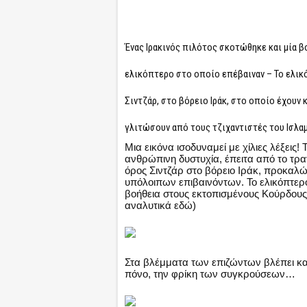
Ένας Ιρακινός πιλότος σκοτώθηκε και μία 
ελικόπτερο στο οποίο επέβαιναν – Το ελικ
Σιντζάρ, στο βόρειο Ιράκ, στο οποίο έχουν 
γλιτώσουν από τους τζιχαντιστές του Ισλα
Μια εικόνα ισοδυναμεί με χίλιες λέξεις
ανθρώπινη δυστυχία, έπειτα από το τρ
όρος Σιντζάρ στο βόρειο Ιράκ, προκαλώ
υπόλοιπων επιβαινόντων. Το ελικόπτερ
βοήθεια στους εκτοπισμένους Κούρδους 
αναλυτικά εδώ)
Στα βλέμματα των επιζώντων βλέπει κα
πόνο, την φρίκη των συγκρούσεων…