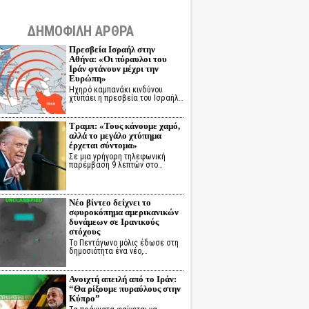
ΔΗΜΟΦΙΛΗ ΑΡΘΡΑ
Πρεσβεία Ισραήλ στην
Αθήνα: «Οι πύραυλοι του
Ιράν φτάνουν μέχρι την
Ευρώπη»
Ηχηρό καμπανάκι κινδύνου
χτυπάει η πρεσβεία του Ισραήλ…
Τραμπ: «Τους κάνουμε χαμό,
αλλά το μεγάλο χτύπημα
έρχεται σύντομα»
Σε μια γρήγορη τηλεφωνική
παρέμβαση 9 λεπτών στο…
Νέο βίντεο δείχνει το
σφυροκόπημα αμερικανικών
δυνάμεων σε Ιρανικούς
στόχους
Το Πεντάγωνο μόλις έδωσε στη
δημοσιότητα ένα νέο,…
Ανοιχτή απειλή από το Ιράν:
“Θα ρίξουμε πυραύλους στην
Κύπρο”