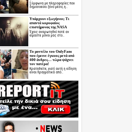
Σύμφωνα με πληροφορίες που
δημοσοεύει ξένο μέσο, η…
Υπάρχουν εξωγήινοι; Τι
απαντά κορυφαίος
επιστήμονας της NASA
Έχεις αναρωτηθεί ποτέ αν
είμαστε μόνοι μας στο…
Το μοντέλο του OnlyFans
που έμεινε έγκυος μετά από
400 άνδρες… τώρα ψάχνει
τον πατέρα!
Κρατηθείτε, γιατί αυτή η είδηση
είναι πραγματικά από…