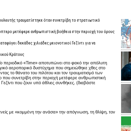
βουλευτής τραυματίστηκε όταν συνετρίβη το στρατιωτικό
όπτερο μετέφερε ανθρωπιστική βοήθεια στην περιοχή του όρους
καταφύγει δεκάδες χιλιάδες μειονοτικοί Γεζίντι για να
μικού Κράτους
! Το περιοδικό «Time» αποτυπώνει στο φακό την απόλυτη
αγικό αεροπορικό δυστύχημα που σημειώθηκε χθες στο
ντας το θάνατο του πιλότου και τον τραυματισμό των
ο που συνετρίβη στην περιοχή μετέφερε ανθρωπιστική
Γεζίντι που ζουν υπό άθλιες συνθήκες. (διαβάστε
νείς με «κομμένη την ανάσα» την απόγνωση, τη θλίψη, τον