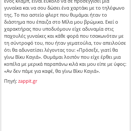
ενός κλαμπ, είναι εύκολο να σε προσεγγίσει μια
γυναίκα και να σου δώσει ένα χαρτάκι με το τηλέφωνο
της. Το πιο αστείο φλερτ που θυμάμαι ήταν το
διάστημα που έπαιζα στο Μίλα μου βρώμικα. Εκεί ο
χαρακτήρας που υποδυόμουν είχε αδυναμία στις
παχουλές γυναίκες και κάθε φορά που τσακωνόταν με
τη σύντροφό του, που ήταν γεματούλα, τον απειλούσε
ότι θα αδυνατίσει λέγοντας του: «Πρόσεξε, γιατί θα
γίνω Βίκυ Καγιά». Θυμάμαι λοιπόν που είχε έρθει μια
κοπέλα με μερικά παραπάνω κιλά και μου είπε με ύφος:
«Αν δεν πάμε για καφέ, θα γίνω Βίκυ Καγιά».
Πηγή:
zappit.gr