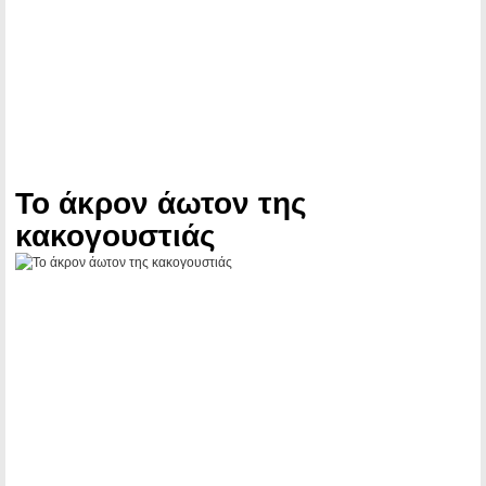
Το άκρον άωτον της
κακογουστιάς