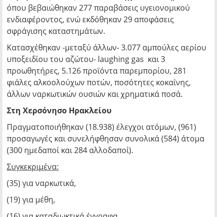
όπου βεβαιώθηκαν 277 παραβάσεις υγειονομικού
ενδιαφέροντος, ενώ εκδόθηκαν 29 αποφάσεις
σφράγισης καταστημάτων.
Κατασχέθηκαν -μεταξύ άλλων- 3.077 αμπούλες αερίου
υποξειδίου του αζώτου- laughing gas και 3
προωθητήρες, 5.126 προϊόντα παρεμπορίου, 281
φιάλες αλκοολούχων ποτών, ποσότητες κοκαΐνης,
άλλων ναρκωτικών ουσιών και χρηματικά ποσά.
Στη Χερσόνησο Ηρακλείου
Πραγματοποιήθηκαν (18.938) έλεγχοι ατόμων, (961)
προσαγωγές και συνελήφθησαν συνολικά (584) άτομα
(300 ημεδαποί και 284 αλλοδαποί).
Συγκεκριμένα:
(35) για ναρκωτικά,
(19) για μέθη,
(16) για καταδιωκτικά έγγραφα,