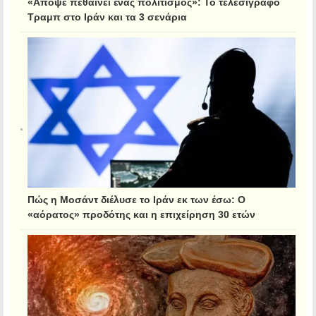
«Απόψε πεθαίνει ένας πολιτισμός»: Το τελεσίγραφο
Τραμπ στο Ιράν και τα 3 σενάρια
Πώς η Μοσάντ διέλυσε το Ιράν εκ των έσω: Ο
«αόρατος» προδότης και η επιχείρηση 30 ετών