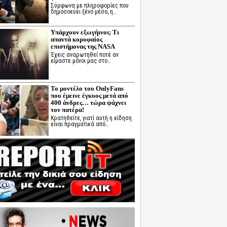
Σύμφωνα με πληροφορίες που
δημοσοεύει ξένο μέσο, η…
Υπάρχουν εξωγήινοι; Τι
απαντά κορυφαίος
επιστήμονας της NASA
Έχεις αναρωτηθεί ποτέ αν
είμαστε μόνοι μας στο…
Το μοντέλο του OnlyFans
που έμεινε έγκυος μετά από
400 άνδρες… τώρα ψάχνει
τον πατέρα!
Κρατηθείτε, γιατί αυτή η είδηση
είναι πραγματικά από…