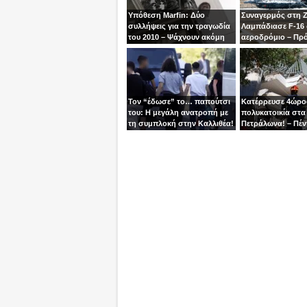
Υπόθεση Marfin: Δύο
Συναγερμός στη 
συλλήψεις για την τραγωδία
Λαμπάδιασε F-16
του 2010 – Ψάχνουν ακόμη
αεροδρόμιο – Πρ
μία γυναίκα
βγει την τελευταία
χειριστής
Τον “έδωσε” το… παπούτσι
Κατέρρευσε 4ώρ
του: Η μεγάλη ανατροπή με
πολυκατοικία στα
τη συμπλοκή στην Καλλιθέα!
Πετράλωνα! – Πέν
προσαγωγές