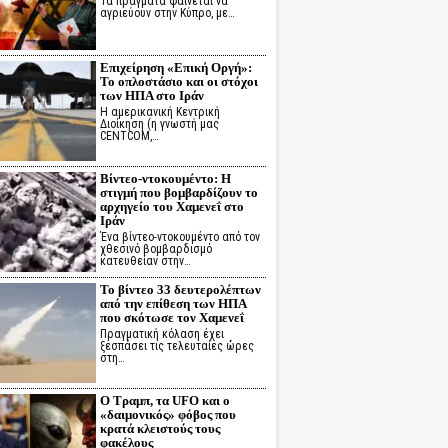
Τα πράγματα φαίνεται να
αγριεύουν στην Κύπρο, με…
Επιχείρηση «Επική Οργή»:
Το οπλοστάσιο και οι στόχοι
των ΗΠΑ στο Ιράν
Η αμερικανική Κεντρική
Διοίκηση (η γνωστή μας
CENTCOM,…
Βίντεο-ντοκουμέντο: Η
στιγμή που βομβαρδίζουν το
αρχηγείο του Χαμενεΐ στο
Ιράν
Ένα βίντεο-ντοκουμέντο από τον
χθεσινό βομβαρδισμό
κατευθείαν στην…
Το βίντεο 33 δευτερολέπτων
από την επίθεση των ΗΠΑ
που σκότωσε τον Χαμενεΐ
Πραγματική κόλαση έχει
ξεσπάσει τις τελευταίες ώρες
στη…
Ο Τραμπ, τα UFO και ο
«δαιμονικός» φόβος που
κρατά κλειστούς τους
φακέλους