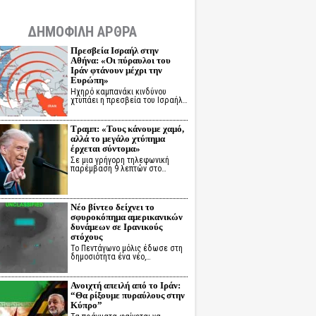
ΔΗΜΟΦΙΛΗ ΑΡΘΡΑ
Πρεσβεία Ισραήλ στην
Αθήνα: «Οι πύραυλοι του
Ιράν φτάνουν μέχρι την
Ευρώπη»
Ηχηρό καμπανάκι κινδύνου
χτυπάει η πρεσβεία του Ισραήλ…
Τραμπ: «Τους κάνουμε χαμό,
αλλά το μεγάλο χτύπημα
έρχεται σύντομα»
Σε μια γρήγορη τηλεφωνική
παρέμβαση 9 λεπτών στο…
Νέο βίντεο δείχνει το
σφυροκόπημα αμερικανικών
δυνάμεων σε Ιρανικούς
στόχους
Το Πεντάγωνο μόλις έδωσε στη
δημοσιότητα ένα νέο,…
Ανοιχτή απειλή από το Ιράν:
“Θα ρίξουμε πυραύλους στην
Κύπρο”