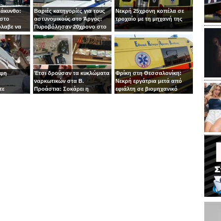
Ζάκυνθο:
Βαριές κατηγορίες για τους
Νεκρή 25χρονη κοπέλα σε
 στο
αστυνομικούς στο Άργος:
τροχαίο με τη μηχανή της
όλαβε να
Πυροβόλησαν 20χρονο στο
 στιγμή ο
κεφάλι
οφη
Έτσι δρούσαν τα κυκλώματα
Φρίκη στη Θεσσαλονίκη:
ναρκωτικών στα Β.
Νεκρή εργάτρια μετά από
τε
Προάστια: Σοκάρει η
εφιάλτη σε βιομηχανικό
εμπλοκή παιδιών 13 και 14
πλυντήριο
ετών