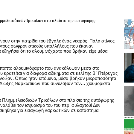
ημμελειοδικών Τρικάλων στο πλαίσιο της αυτόφωρης
νουν στην πατρίδα του έβγαλε ένας νεαρός Παλαιστίνιος
τους σωφρονιστικούς υπαλλήλους που έκαναν
να εξηγήσει ότι το αλουμινόχαρτο που βρήκαν είχε μέσα
ο ύποπτο αλουμινόχαρτο που ανακάλυψαν μέσα στο
κρατείται για διάφορα αδικήματα σε κελί της Β΄ Πτέρυγας
 άνοιξαν. Όπως ήταν επόμενο, μέσα βρήκαν μικροποσότητα
ς Δίωξης Ναρκωτικών που συνέλαβαν τον… χιουμορίστα
α Πλημμελειοδικών Τρικάλων στο πλαίσιο της αυτόφωρης
ναλάβει τον ισχυρισμό του του περί φυλαχτού! Δεν
ασκήθηκε για εισαγωγή ναρκωτικών σε κατάστημα