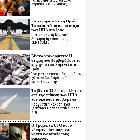
Τα πράγματα φαίνεται να
αγριεύουν στην Κύπρο, με…
Επιχείρηση «Επική Οργή»:
Το οπλοστάσιο και οι στόχοι
των ΗΠΑ στο Ιράν
Η αμερικανική Κεντρική
Διοίκηση (η γνωστή μας
CENTCOM,…
Βίντεο-ντοκουμέντο: Η
στιγμή που βομβαρδίζουν το
αρχηγείο του Χαμενεΐ στο
Ιράν
Ένα βίντεο-ντοκουμέντο από τον
χθεσινό βομβαρδισμό
κατευθείαν στην…
Το βίντεο 33 δευτερολέπτων
από την επίθεση των ΗΠΑ
που σκότωσε τον Χαμενεΐ
Πραγματική κόλαση έχει
ξεσπάσει τις τελευταίες ώρες
στη…
Ο Τραμπ, τα UFO και ο
«δαιμονικός» φόβος που
κρατά κλειστούς τους
φακέλους