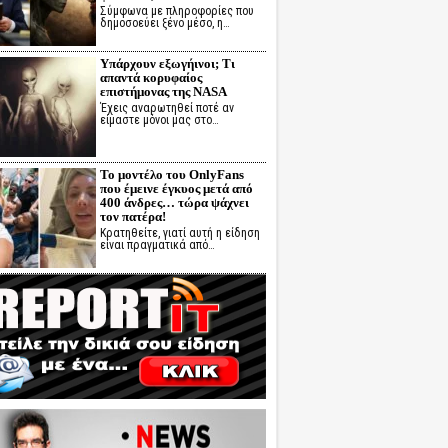
Σύμφωνα με πληροφορίες που
δημοσοεύει ξένο μέσο, η…
Υπάρχουν εξωγήινοι; Τι
απαντά κορυφαίος
επιστήμονας της NASA
Έχεις αναρωτηθεί ποτέ αν
είμαστε μόνοι μας στο…
Το μοντέλο του OnlyFans
που έμεινε έγκυος μετά από
400 άνδρες… τώρα ψάχνει
τον πατέρα!
Κρατηθείτε, γιατί αυτή η είδηση
είναι πραγματικά από…