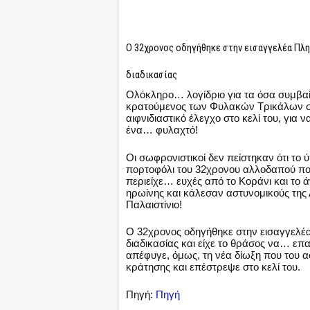
Ο 32χρονος οδηγήθηκε στην εισαγγελέα Πλ
διαδικασίας
Ολόκληρο… λογίδριο για τα όσα συμβαί
κρατούμενος των Φυλακών Τρικάλων σ
αιφνιδιαστικό έλεγχο στο κελί του, για 
ένα… φυλαχτό!
Οι σωφρονιστικοί δεν πείστηκαν ότι τ
πορτοφόλι του 32χρονου αλλοδαπού που 
περιείχε… ευχές από το Κοράνι και το
ηρωίνης και κάλεσαν αστυνομικούς τη
Παλαιστίνιο!
Ο 32χρονος οδηγήθηκε στην εισαγγελέ
διαδικασίας και είχε το θράσος να… επα
απέφυγε, όμως, τη νέα δίωξη που του 
κράτησης και επέστρεψε στο κελί του.
Πηγή:
Πηγή