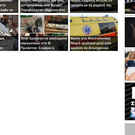
Ζάκυνθο:
Βαριές κατηγορίες για τους
Νεκρή 25χρονη κοπέλα σε
 στο
αστυνομικούς στο Άργος:
τροχαίο με τη μηχανή της
όλαβε να
Πυροβόλησαν 20χρονο στο
 στιγμή ο
κεφάλι
οφη
Έτσι δρούσαν τα κυκλώματα
Φρίκη στη Θεσσαλονίκη:
ναρκωτικών στα Β.
Νεκρή εργάτρια μετά από
τε
Προάστια: Σοκάρει η
εφιάλτη σε βιομηχανικό
εμπλοκή παιδιών 13 και 14
πλυντήριο
ετών