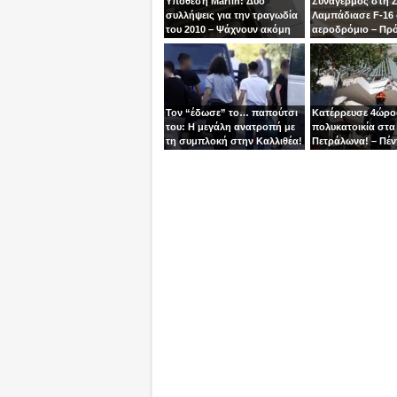
Υπόθεση Marfin: Δύο
Συναγερμός στη 
συλλήψεις για την τραγωδία
Λαμπάδιασε F-16
του 2010 – Ψάχνουν ακόμη
αεροδρόμιο – Πρ
μία γυναίκα
βγει την τελευταία
χειριστής
Τον “έδωσε” το… παπούτσι
Κατέρρευσε 4ώρ
του: Η μεγάλη ανατροπή με
πολυκατοικία στα
τη συμπλοκή στην Καλλιθέα!
Πετράλωνα! – Πέν
προσαγωγές