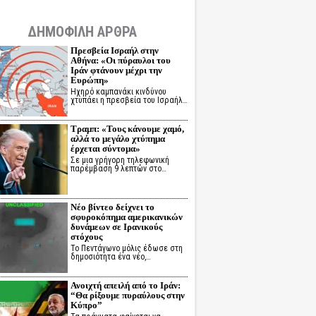
ΔΗΜΟΦΙΛΗ ΑΡΘΡΑ
Πρεσβεία Ισραήλ στην
Αθήνα: «Οι πύραυλοι του
Ιράν φτάνουν μέχρι την
Ευρώπη»
Ηχηρό καμπανάκι κινδύνου
χτυπάει η πρεσβεία του Ισραήλ…
Τραμπ: «Τους κάνουμε χαμό,
αλλά το μεγάλο χτύπημα
έρχεται σύντομα»
Σε μια γρήγορη τηλεφωνική
παρέμβαση 9 λεπτών στο…
Νέο βίντεο δείχνει το
σφυροκόπημα αμερικανικών
δυνάμεων σε Ιρανικούς
στόχους
Το Πεντάγωνο μόλις έδωσε στη
δημοσιότητα ένα νέο,…
Ανοιχτή απειλή από το Ιράν:
“Θα ρίξουμε πυραύλους στην
Κύπρο”