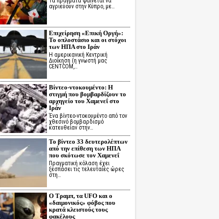
Τα πράγματα φαίνεται να
αγριεύουν στην Κύπρο, με…
Επιχείρηση «Επική Οργή»:
Το οπλοστάσιο και οι στόχοι
των ΗΠΑ στο Ιράν
Η αμερικανική Κεντρική
Διοίκηση (η γνωστή μας
CENTCOM,…
Βίντεο-ντοκουμέντο: Η
στιγμή που βομβαρδίζουν το
αρχηγείο του Χαμενεΐ στο
Ιράν
Ένα βίντεο-ντοκουμέντο από τον
χθεσινό βομβαρδισμό
κατευθείαν στην…
Το βίντεο 33 δευτερολέπτων
από την επίθεση των ΗΠΑ
που σκότωσε τον Χαμενεΐ
Πραγματική κόλαση έχει
ξεσπάσει τις τελευταίες ώρες
στη…
Ο Τραμπ, τα UFO και ο
«δαιμονικός» φόβος που
κρατά κλειστούς τους
φακέλους