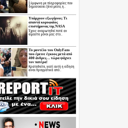
Σύμφωνα με πληροφορίες που
δημοσοεύει ξένο μέσο, η…
Υπάρχουν εξωγήινοι; Τι
απαντά κορυφαίος
επιστήμονας της NASA
Έχεις αναρωτηθεί ποτέ αν
είμαστε μόνοι μας στο…
Το μοντέλο του OnlyFans
που έμεινε έγκυος μετά από
400 άνδρες… τώρα ψάχνει
τον πατέρα!
Κρατηθείτε, γιατί αυτή η είδηση
είναι πραγματικά από…