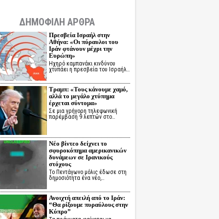
ΔΗΜΟΦΙΛΗ ΑΡΘΡΑ
Πρεσβεία Ισραήλ στην
Αθήνα: «Οι πύραυλοι του
Ιράν φτάνουν μέχρι την
Ευρώπη»
Ηχηρό καμπανάκι κινδύνου
χτυπάει η πρεσβεία του Ισραήλ…
Τραμπ: «Τους κάνουμε χαμό,
αλλά το μεγάλο χτύπημα
έρχεται σύντομα»
Σε μια γρήγορη τηλεφωνική
παρέμβαση 9 λεπτών στο…
Νέο βίντεο δείχνει το
σφυροκόπημα αμερικανικών
δυνάμεων σε Ιρανικούς
στόχους
Το Πεντάγωνο μόλις έδωσε στη
δημοσιότητα ένα νέο,…
Ανοιχτή απειλή από το Ιράν:
“Θα ρίξουμε πυραύλους στην
Κύπρο”