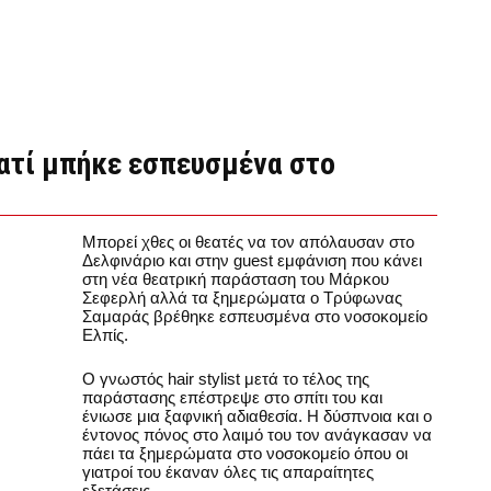
ατί μπήκε εσπευσμένα στο
Μπορεί χθες οι θεατές να τον απόλαυσαν στο
Δελφινάριο και στην guest εμφάνιση που κάνει
στη νέα θεατρική παράσταση του Μάρκου
Σεφερλή αλλά τα ξημερώματα ο Τρύφωνας
Σαμαράς βρέθηκε εσπευσμένα στο νοσοκομείο
Ελπίς.
O γνωστός hair stylist μετά το τέλος της
παράστασης επέστρεψε στο σπίτι του και
ένιωσε μια ξαφνική αδιαθεσία. Η δύσπνοια και ο
έντονος πόνος στο λαιμό του τον ανάγκασαν να
πάει τα ξημερώματα στο νοσοκομείο όπου οι
γιατροί του έκαναν όλες τις απαραίτητες
εξετάσεις.