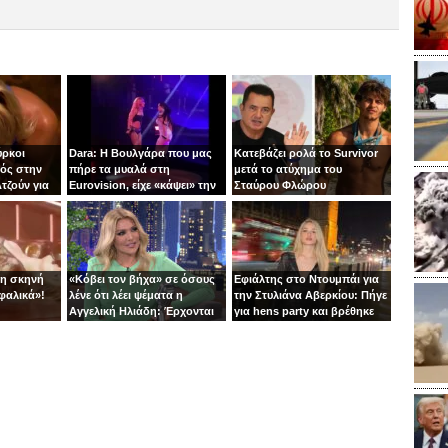
ύρκοι
Dara: Η Βουλγάρα που μας
Κατεβάζει ρολά το Survivor
ός στην
πήρε τα μυαλά στη
μετά το ατύχημα του
τζούν για
Eurovision, είχε «κάψει» την
Σταύρου Φλώρου
πίστα με τη Φουρέιρα!
τη σκηνή
«Κόβει τον βήχα» σε όσους
Εφιάλτης στο Ντουμπάι για
φαλικά»!
λένε ότι λέει ψέματα η
την Στυλιάνα Αβερκίου: Πήγε
Αγγελική Ηλιάδη: Έρχονται
για hens party και βρέθηκε
αγωγές!
στις αναχαιτίσεις των
πυραύλων