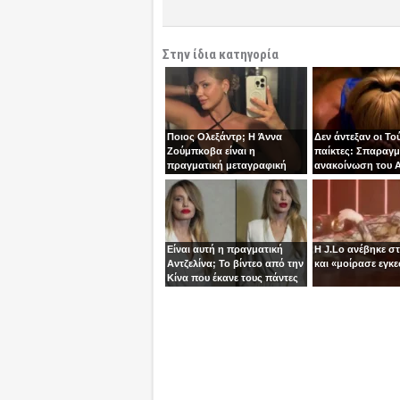
Στην ίδια κατηγορία
Ποιος Ολεξάντρ; Η Άννα
Δεν άντεξαν οι Το
Ζούμπκοβα είναι η
παίκτες: Σπαραγμ
πραγματική μεταγραφική
ανακοίνωση του Α
“βόμβα” της ΑΕΚ!
τoν Σταύρο
Είναι αυτή η πραγματική
Η J.Lo ανέβηκε σ
Αντζελίνα; Το βίντεο από την
και «μοίρασε εγκε
Κίνα που έκανε τους πάντες
να μιλούν για κλώνους