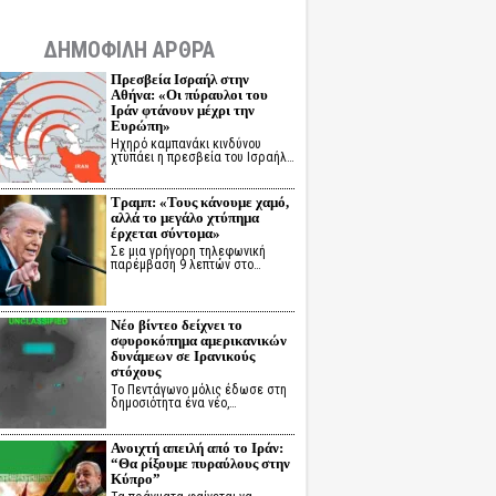
ΔΗΜΟΦΙΛΗ ΑΡΘΡΑ
Πρεσβεία Ισραήλ στην
Αθήνα: «Οι πύραυλοι του
Ιράν φτάνουν μέχρι την
Ευρώπη»
Ηχηρό καμπανάκι κινδύνου
χτυπάει η πρεσβεία του Ισραήλ…
Τραμπ: «Τους κάνουμε χαμό,
αλλά το μεγάλο χτύπημα
έρχεται σύντομα»
Σε μια γρήγορη τηλεφωνική
παρέμβαση 9 λεπτών στο…
Νέο βίντεο δείχνει το
σφυροκόπημα αμερικανικών
δυνάμεων σε Ιρανικούς
στόχους
Το Πεντάγωνο μόλις έδωσε στη
δημοσιότητα ένα νέο,…
Ανοιχτή απειλή από το Ιράν:
“Θα ρίξουμε πυραύλους στην
Κύπρο”