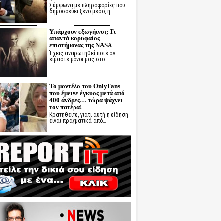
Σύμφωνα με πληροφορίες που
δημοσοεύει ξένο μέσο, η…
Υπάρχουν εξωγήινοι; Τι
απαντά κορυφαίος
επιστήμονας της NASA
Έχεις αναρωτηθεί ποτέ αν
είμαστε μόνοι μας στο…
Το μοντέλο του OnlyFans
που έμεινε έγκυος μετά από
400 άνδρες… τώρα ψάχνει
τον πατέρα!
Κρατηθείτε, γιατί αυτή η είδηση
είναι πραγματικά από…