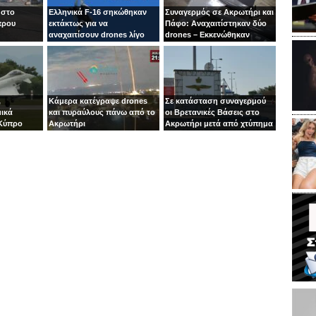
 στο
Ελληνικά F-16 σηκώθηκαν
Συναγερμός σε Ακρωτήρι και
πρου
εκτάκτως για να
Πάφο: Αναχαιτίστηκαν δύο
αναχαιτίσουν drones λίγο
drones – Εκκενώθηκαν
πριν μπουν στην Κύπρο
αεροδρόμιο και περιοχές
,
Κάμερα κατέγραψε drones
Σε κατάσταση συναγερμού
ικά
και πυραύλους πάνω από το
οι Βρετανικές Βάσεις στο
Κύπρο
Ακρωτήρι
Ακρωτήρι μετά από χτύπημα
drone