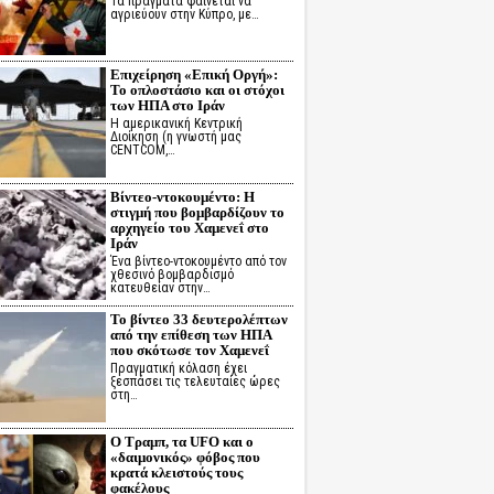
Τα πράγματα φαίνεται να
αγριεύουν στην Κύπρο, με…
Επιχείρηση «Επική Οργή»:
Το οπλοστάσιο και οι στόχοι
των ΗΠΑ στο Ιράν
Η αμερικανική Κεντρική
Διοίκηση (η γνωστή μας
CENTCOM,…
Βίντεο-ντοκουμέντο: Η
στιγμή που βομβαρδίζουν το
αρχηγείο του Χαμενεΐ στο
Ιράν
Ένα βίντεο-ντοκουμέντο από τον
χθεσινό βομβαρδισμό
κατευθείαν στην…
Το βίντεο 33 δευτερολέπτων
από την επίθεση των ΗΠΑ
που σκότωσε τον Χαμενεΐ
Πραγματική κόλαση έχει
ξεσπάσει τις τελευταίες ώρες
στη…
Ο Τραμπ, τα UFO και ο
«δαιμονικός» φόβος που
κρατά κλειστούς τους
φακέλους