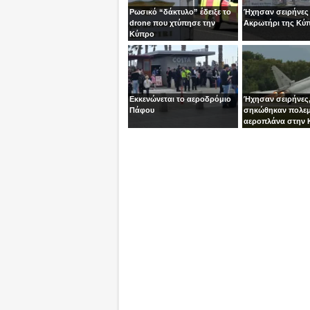
Ρωσικό “δάκτυλο” έδειξε το
Ήχησαν σειρήνες
drone που χτύπησε την
Ακρωτήρι της Κύ
Κύπρο
Εκκενώνεται το αεροδρόμιο
Ήχησαν σειρήνες
Πάφου
σηκώθηκαν πολεμ
αεροπλάνα στην 