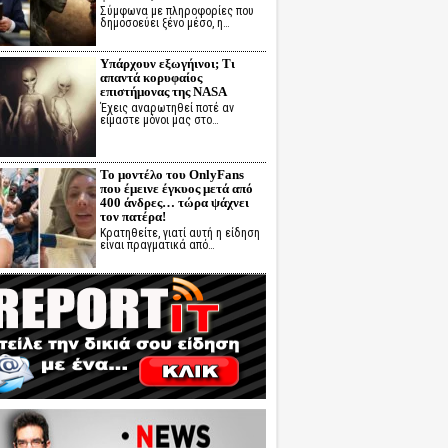
Σύμφωνα με πληροφορίες που
δημοσοεύει ξένο μέσο, η…
Υπάρχουν εξωγήινοι; Τι
απαντά κορυφαίος
επιστήμονας της NASA
Έχεις αναρωτηθεί ποτέ αν
είμαστε μόνοι μας στο…
Το μοντέλο του OnlyFans
που έμεινε έγκυος μετά από
400 άνδρες… τώρα ψάχνει
τον πατέρα!
Κρατηθείτε, γιατί αυτή η είδηση
είναι πραγματικά από…