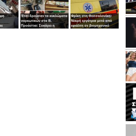
οφη
Έτσι δρούσαν τα κυκλώματα
Φρίκη στη Θεσσαλονίκη:
ναρκωτικών στα Β.
Νεκρή εργάτρια μετά από
τε
Προάστια: Σοκάρει η
εφιάλτη σε βιομηχανικό
εμπλοκή παιδιών 13 και 14
πλυντήριο
ετών