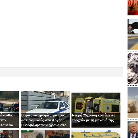
Ζάκυνθο:
Βαριές κατηγορίες για τους
Νεκρή 25χρονη κοπέλα σε
 στο
αστυνομικούς στο Άργος:
τροχαίο με τη μηχανή της
όλαβε να
Πυροβόλησαν 20χρονο στο
 στιγμή ο
κεφάλι