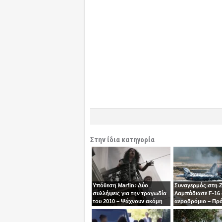
Στην ίδια κατηγορία
Υπόθεση Marfin: Δύο
Συναγερμός στη 
συλλήψεις για την τραγωδία
Λαμπάδιασε F-16
του 2010 – Ψάχνουν ακόμη
αεροδρόμιο – Πρ
μία γυναίκα
βγει την τελευταία
χειριστής