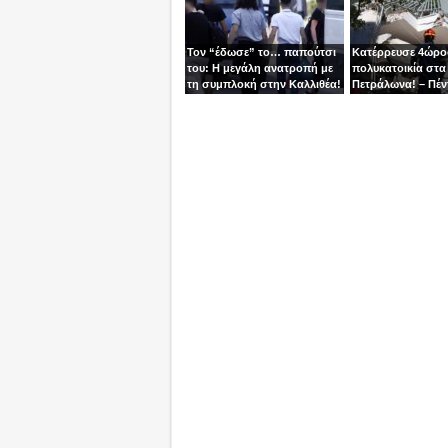
Τον “έδωσε” το… παπούτσι
Κατέρρευσε 4ώρ
του: Η μεγάλη ανατροπή με
πολυκατοικία στα
τη συμπλοκή στην Καλλιθέα!
Πετράλωνα! – Πέν
προσαγωγές