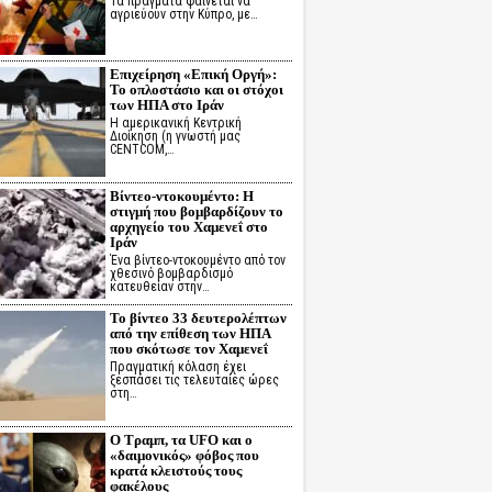
Τα πράγματα φαίνεται να
αγριεύουν στην Κύπρο, με…
Επιχείρηση «Επική Οργή»:
Το οπλοστάσιο και οι στόχοι
των ΗΠΑ στο Ιράν
Η αμερικανική Κεντρική
Διοίκηση (η γνωστή μας
CENTCOM,…
Βίντεο-ντοκουμέντο: Η
στιγμή που βομβαρδίζουν το
αρχηγείο του Χαμενεΐ στο
Ιράν
Ένα βίντεο-ντοκουμέντο από τον
χθεσινό βομβαρδισμό
κατευθείαν στην…
Το βίντεο 33 δευτερολέπτων
από την επίθεση των ΗΠΑ
που σκότωσε τον Χαμενεΐ
Πραγματική κόλαση έχει
ξεσπάσει τις τελευταίες ώρες
στη…
Ο Τραμπ, τα UFO και ο
«δαιμονικός» φόβος που
κρατά κλειστούς τους
φακέλους