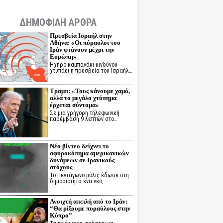
ΔΗΜΟΦΙΛΗ ΑΡΘΡΑ
Πρεσβεία Ισραήλ στην
Αθήνα: «Οι πύραυλοι του
Ιράν φτάνουν μέχρι την
Ευρώπη»
Ηχηρό καμπανάκι κινδύνου
χτυπάει η πρεσβεία του Ισραήλ…
Τραμπ: «Τους κάνουμε χαμό,
αλλά το μεγάλο χτύπημα
έρχεται σύντομα»
Σε μια γρήγορη τηλεφωνική
παρέμβαση 9 λεπτών στο…
Νέο βίντεο δείχνει το
σφυροκόπημα αμερικανικών
δυνάμεων σε Ιρανικούς
στόχους
Το Πεντάγωνο μόλις έδωσε στη
δημοσιότητα ένα νέο,…
Ανοιχτή απειλή από το Ιράν:
“Θα ρίξουμε πυραύλους στην
Κύπρο”