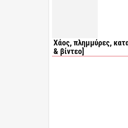
Χάος, πλημμύρες, κατ
& βίντεο]