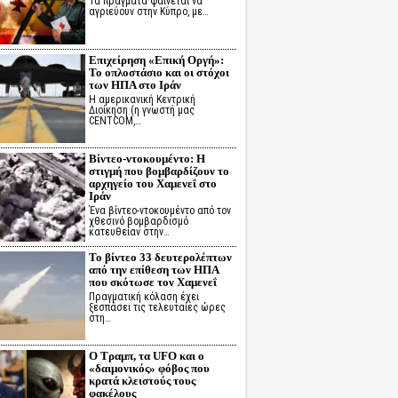
Τα πράγματα φαίνεται να
αγριεύουν στην Κύπρο, με…
Επιχείρηση «Επική Οργή»:
Το οπλοστάσιο και οι στόχοι
των ΗΠΑ στο Ιράν
Η αμερικανική Κεντρική
Διοίκηση (η γνωστή μας
CENTCOM,…
Βίντεο-ντοκουμέντο: Η
στιγμή που βομβαρδίζουν το
αρχηγείο του Χαμενεΐ στο
Ιράν
Ένα βίντεο-ντοκουμέντο από τον
χθεσινό βομβαρδισμό
κατευθείαν στην…
Το βίντεο 33 δευτερολέπτων
από την επίθεση των ΗΠΑ
που σκότωσε τον Χαμενεΐ
Πραγματική κόλαση έχει
ξεσπάσει τις τελευταίες ώρες
στη…
Ο Τραμπ, τα UFO και ο
«δαιμονικός» φόβος που
κρατά κλειστούς τους
φακέλους