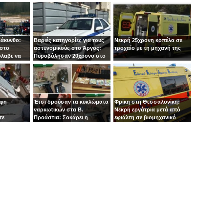
Ζάκυνθο:
Βαριές κατηγορίες για τους
Νεκρή 25χρονη κοπέλα σε
 στο
αστυνομικούς στο Άργος:
τροχαίο με τη μηχανή της
όλαβε να
Πυροβόλησαν 20χρονο στο
 στιγμή ο
κεφάλι
οφη
Έτσι δρούσαν τα κυκλώματα
Φρίκη στη Θεσσαλονίκη:
ναρκωτικών στα Β.
Νεκρή εργάτρια μετά από
τε
Προάστια: Σοκάρει η
εφιάλτη σε βιομηχανικό
εμπλοκή παιδιών 13 και 14
πλυντήριο
ετών