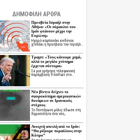
ΔΗΜΟΦΙΛΗ ΑΡΘΡΑ
Πρεσβεία Ισραήλ στην
Αθήνα: «Οι πύραυλοι του
Ιράν φτάνουν μέχρι την
Ευρώπη»
Ηχηρό καμπανάκι κινδύνου
χτυπάει η πρεσβεία του Ισραήλ…
Τραμπ: «Τους κάνουμε χαμό,
αλλά το μεγάλο χτύπημα
έρχεται σύντομα»
Σε μια γρήγορη τηλεφωνική
παρέμβαση 9 λεπτών στο…
Νέο βίντεο δείχνει το
σφυροκόπημα αμερικανικών
δυνάμεων σε Ιρανικούς
στόχους
Το Πεντάγωνο μόλις έδωσε στη
δημοσιότητα ένα νέο,…
Ανοιχτή απειλή από το Ιράν:
“Θα ρίξουμε πυραύλους στην
Κύπρο”