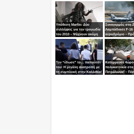
Υπόθεση Marfin: Δύο
Συναγερμός στη 
συλλήψεις για την τραγωδία
Λαμπάδιασε F-16
του 2010 – Ψάχνουν ακόμη
αεροδρόμιο – Πρ
μία γυναίκα
βγει την τελευταία
χειριστής
Τον “έδωσε” το… παπούτσι
Κατέρρευσε 4ώρ
του: Η μεγάλη ανατροπή με
πολυκατοικία στα
τη συμπλοκή στην Καλλιθέα!
Πετράλωνα! – Πέν
προσαγωγές