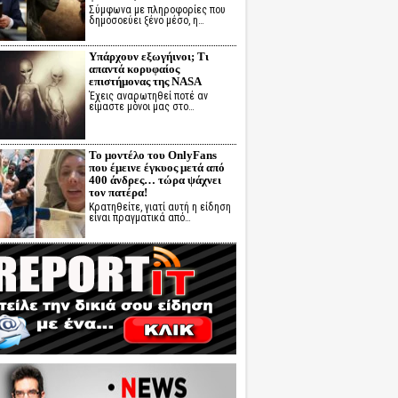
Σύμφωνα με πληροφορίες που
δημοσοεύει ξένο μέσο, η…
Υπάρχουν εξωγήινοι; Τι
απαντά κορυφαίος
επιστήμονας της NASA
Έχεις αναρωτηθεί ποτέ αν
είμαστε μόνοι μας στο…
Το μοντέλο του OnlyFans
που έμεινε έγκυος μετά από
400 άνδρες… τώρα ψάχνει
τον πατέρα!
Κρατηθείτε, γιατί αυτή η είδηση
είναι πραγματικά από…