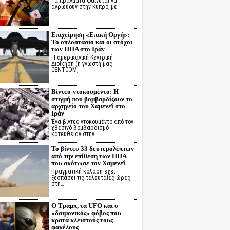
Τα πράγματα φαίνεται να
αγριεύουν στην Κύπρο, με…
Επιχείρηση «Επική Οργή»:
Το οπλοστάσιο και οι στόχοι
των ΗΠΑ στο Ιράν
Η αμερικανική Κεντρική
Διοίκηση (η γνωστή μας
CENTCOM,…
Βίντεο-ντοκουμέντο: Η
στιγμή που βομβαρδίζουν το
αρχηγείο του Χαμενεΐ στο
Ιράν
Ένα βίντεο-ντοκουμέντο από τον
χθεσινό βομβαρδισμό
κατευθείαν στην…
Το βίντεο 33 δευτερολέπτων
από την επίθεση των ΗΠΑ
που σκότωσε τον Χαμενεΐ
Πραγματική κόλαση έχει
ξεσπάσει τις τελευταίες ώρες
στη…
Ο Τραμπ, τα UFO και ο
«δαιμονικός» φόβος που
κρατά κλειστούς τους
φακέλους