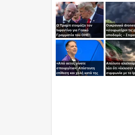
Ο Τραμπ ετοιμάζει τον
Ουκρανικά drones
Ινφαντίνο για Γενικό
«σουρωτήρι» τις 
Γραμματέα του ΟΗΕ!
υποδομές – Στερε
καύσιμα του Πούτ
«Από αετοί, γίνατε
Απόλυτο αλαλούμ
σπουργίτια»: Απίστευτη
λέει ότι «έκλεισε» 
επίθεση και χολή κατά της
συμφωνία με το Ιρ
Ελλάδας και της Κύπρου
Τεχεράνη τον αδει
από γνωστό
ίσια!
τηλεπαρουσιαστή της
Ρουμανίας!