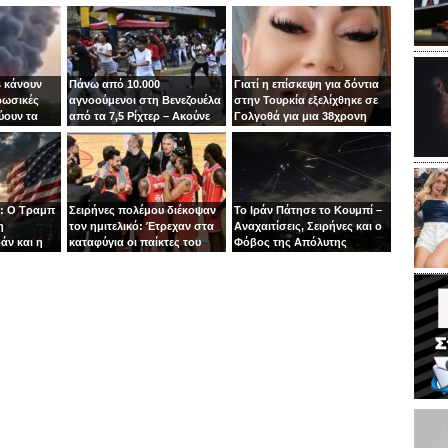
 κάνουν
Πάνω από 10.000
Γιατί η επίσκεψη για δόντια
ρωσικές
αγνοούμενοι στη Βενεζουέλα
στην Τουρκία εξελίχθηκε σε
ύουν τα
από τα 7,5 Ρίχτερ – Ακούνε
Γολγοθά για μια 38χρονη
ιν
φωνές κάτω από τα
μητέρα
συντρίμμια
: Ο Τραμπ
Σειρήνες πολέμου διέκοψαν
Το Ιράν Πάτησε το Κουμπί –
η
τον ημιτελικό: Έτρεχαν στα
Αναχαιτίσεις, Σειρήνες και ο
άν και η
καταφύγια οι παίκτες του
Φόβος της Απόλυτης
άζει στα
Ιτούδη!
Σύρραξης