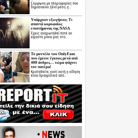
Σύμφωνα με πληροφορίες που
δημοσοεύει ξένο μέσο, η…
Υπάρχουν εξωγήινοι; Τι
απαντά κορυφαίος
επιστήμονας της NASA
Έχεις αναρωτηθεί ποτέ αν
είμαστε μόνοι μας στο…
Το μοντέλο του OnlyFans
που έμεινε έγκυος μετά από
400 άνδρες… τώρα ψάχνει
τον πατέρα!
Κρατηθείτε, γιατί αυτή η είδηση
είναι πραγματικά από…