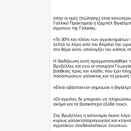
όπου οι τιμές (πώλησης) είναι κατώτε
Γαλλικό Πρακτορείο η Ιζαμπέλ Βιγιάλμπ
αγροτών της Γαλικίας.
«Το 30% και πλέον των αγροκτημάτων τ
λεπτά το λίτρο από τον Απρίλιο την ώρ
στο θέμα αυτό, υπολογίζει τον κόστος σ
Η διαδήλωση αυτή πραγματοποιήθηκε πα
Βρυξέλλες και ενώ οι υπουργοί Γεωργ
βοήθειας προς τον κλάδο, που έχει πλ
ποσοστώσεων γάλακτος και τη μείωση 
«Είναι αβάστακτο» σημείωσε η Βιγιάλμ
«Οι αγρότες δε μπορούν να πληρώσουν 
ακόμα και τα βασικότερα έξοδά τους».
Στις Βρυξέλλες η αστυνομία έκανε λόγο 
κυρίως γαλακτοπαραγωγούς και κτηνοτ
αγροτικών συνδικαλιστικών ενώσεων.