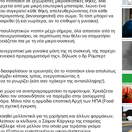
το «τσιπάκι» σε ξεχωριστές μικροσκοπικές θήκες. Μια
χεται από μια μικρή εσωτερική μπαταρία, λιώνει ένα
ου συγκρατεί κάθε θήκη, απελευθερώνοντας έτσι κάθε
ρογεστίνης (levonorgestrel) στο σώμα. Το τσιπ μπορεί να
αιρεθεί (ή και νωρίτερα, αν το επιθυμεί η γυναίκα).
αντισυλληπτικών «τσιπ» μέχρι σήμερα, όλα απαιτούν από τη
 απενεργοποιήσει, σε περίπτωση που θέλει να σταματήσει
ειάζεται πια με τη νέα μικρο-συσκευή.
ενεργοποιεί μια γυναίκα μόνη της τη συσκευή, τής παρέχει
ογενειακό προγραμματισμό της», δήλωσε ο δρ Ρόμπερτ
διασφαλίσουν οι ερευνητές ότι το «τσιπάκι» είναι απολύτως
πέμβει κάποιος τρίτος, ενεργοποιώντας ή
να το γνωρίζει (κάτι σαν «χάκερ» της αντισύλληψης!).
ίδιο χώρο να αναπρογραμματίσει το εμφύτευμα. Χρειάζεται
ίσει τον οποιονδήποτε να παρέμβει στην (ασύρματη)
Φάρα. Μόνο τότε η αρμόδια εποπτική Αρχή των ΗΠΑ (Food
τη σχετική έγκριση.
ποιηθεί μελλοντικά για τη χορήγηση και άλλων φαρμάκων,
λείπουν οι κίνδυνοι, ο Σάιμον Κάργκερ της εταιρείας
έβλεψε «ένα μέλλον στο οποίο μια τεράστια γκάμα
ιων έξυπνων εμφυτευμένων μικρο-συσκευών».