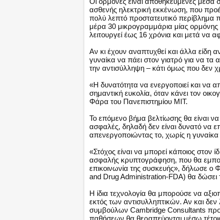
Οι ορμόνες είναι αποθηκευμένες μέσα σ
ασθενής ηλεκτρική εκκένωση, που προέρ
πολύ λεπτό προστατευτικό περίβλημα π
μέρα 30 μικρογραμμάρια μίας ορμόνης π
λειτουργεί έως 16 χρόνια και μετά να αφ
Αν κι έχουν αναπτυχθεί και άλλα είδη 
γυναίκα να πάει στον γιατρό για να τα
την αντισύλληψη – κάτι όμως που δεν χρ
«Η δυνατότητα να ενεργοποιεί και να απ
σημαντική ευκολία, όταν κάνει τον οικ
Φάρα του Πανεπιστημίου ΜΙΤ.
Το επόμενο βήμα βελτίωσης θα είναι να 
ασφαλές, δηλαδή δεν είναι δυνατό να ε
απενεργοποιώντας το, χωρίς η γυναίκα 
«Στόχος είναι να μπορεί κάποιος στον 
ασφαλής κρυπτογράφηση, που θα εμποδ
επικοινωνία της συσκευής», δήλωσε ο 
and Drug Administration-FDA) θα δώσει 
Η ίδια τεχνολογία θα μπορούσε να αξιο
εκτός των αντισυλληπτικών. Αν και δεν 
συμβούλων Cambridge Consultants προ
παθήσεων θα θεραπεύονται μέσω τέτο