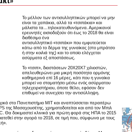
άκι»
Το μέλλον των αντισυλληπτικών μπορεί να μην
είναι τα χαπάκια, αλλά τα «τσιπάκια» και
μάλιστα τα…τηλεκατευθυνόμενα. Αμερικανοί
ερευνητές αισιοδοξούν ότι έως το 2018 θα είναι
διαθέσιμο ένα
αντισυλληπτικό «τσιπάκι» που εμφυτεύεται
κάτω από το δέρμα της γυναίκας (στο μπράτσο
ή στην κοιλιά της) και το οποίο ελέγχεται
ασύρματα εξ αποστάσεως.
Το «τσιπ», διαστάσεων 20Χ20Χ7 χιλιοστών,
απελευθερώνει μια μικρή ποσότητα ορμόνης
καθημερινά επί 16 μέρες, κάτι που η γυναίκα
μπορεί να σταματήσει μέσω ενός ασύρματου
τηλεχειριστήριου, όποτε θέλει, εφόσον δεν
επιθυμεί να συνεχίσει την αντισύλληψη.
χικά στο Πανεπιστήμιο ΜΙΤ και αναπτύσσεται περαιτέρω
PS της Μασαχουσέτης, χρηματοδοτείται και από τον Μπιλ
BC. Θα δοκιμαστεί κλινικά για πρώτη φορά στις ΗΠΑ το 2015
ιατεθεί στην αγορά το 2018, σε τιμή που, σύμφωνα με τους
κή».