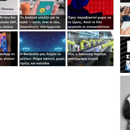
AI που δεν
Το Android αλλάζει για τα
Έχεις παραβιαστεί χωρίς να
λεύει 24/7,
καλά — αυτές είναι οι νέες
το ξέρεις; Αυτά τα δύο
ς κλείσει
δυνατότητες που έρχονται
εργαλεία το αποκαλύπτουν
δωρεάν στο κινητό σου
σε δευτερόλεπτα
atsApp σε
Η Φινλανδία μας δείχνει το
Πώς η Samsung παράγει
ς γίνεται!
μέλλον: Ρεύμα παντού, χωρίς
εκατομμύρια κινητά
πρίζες και καλώδια