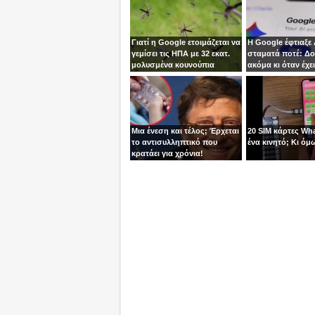
Γιατί η Google ετοιμάζεται να
Η Google έφτιαξε 
γεμίσει τις ΗΠΑ με 32 εκατ.
σταματά ποτέ: Δου
μολυσμένα κουνούπια
ακόμα κι όταν έχει
το laptop
Μια ένεση και τέλος; Έρχεται
20 SIM κάρτες Wh
το αντισυλληπτικό που
ένα κινητό; Κι όμω
κρατάει για χρόνια!