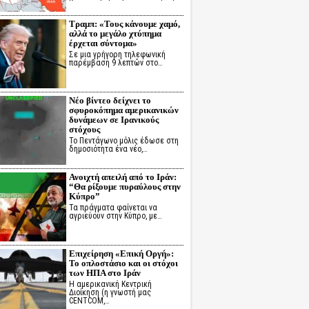
Τραμπ: «Τους κάνουμε χαμό,
αλλά το μεγάλο χτύπημα
έρχεται σύντομα»
Σε μια γρήγορη τηλεφωνική
παρέμβαση 9 λεπτών στο…
Νέο βίντεο δείχνει το
σφυροκόπημα αμερικανικών
δυνάμεων σε Ιρανικούς
στόχους
Το Πεντάγωνο μόλις έδωσε στη
δημοσιότητα ένα νέο,…
Ανοιχτή απειλή από το Ιράν:
“Θα ρίξουμε πυραύλους στην
Κύπρο”
Τα πράγματα φαίνεται να
αγριεύουν στην Κύπρο, με…
Επιχείρηση «Επική Οργή»:
Το οπλοστάσιο και οι στόχοι
των ΗΠΑ στο Ιράν
Η αμερικανική Κεντρική
Διοίκηση (η γνωστή μας
CENTCOM,…