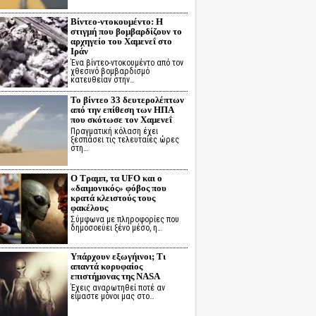
Βίντεο-ντοκουμέντο: Η
στιγμή που βομβαρδίζουν το
αρχηγείο του Χαμενεΐ στο
Ιράν
Ένα βίντεο-ντοκουμέντο από τον
χθεσινό βομβαρδισμό
κατευθείαν στην…
Το βίντεο 33 δευτερολέπτων
από την επίθεση των ΗΠΑ
που σκότωσε τον Χαμενεΐ
Πραγματική κόλαση έχει
ξεσπάσει τις τελευταίες ώρες
στη…
Ο Τραμπ, τα UFO και ο
«δαιμονικός» φόβος που
κρατά κλειστούς τους
φακέλους
Σύμφωνα με πληροφορίες που
δημοσοεύει ξένο μέσο, η…
Υπάρχουν εξωγήινοι; Τι
απαντά κορυφαίος
επιστήμονας της NASA
Έχεις αναρωτηθεί ποτέ αν
είμαστε μόνοι μας στο…