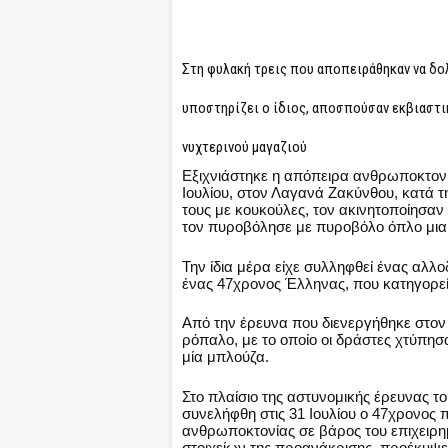
Στη φυλακή τρεις που αποπειράθηκαν να δ
υποστηρίζει ο ίδιος, αποσπούσαν εκβιαστι
νυχτερινού μαγαζιού
Εξιχνιάστηκε η απόπειρα ανθρωποκτονί
Ιουλίου, στον Λαγανά Ζακύνθου, κατά τ
τους με κουκούλες, τον ακινητοποίησαν
τον πυροβόλησε με πυροβόλο όπλο μια 
Την ίδια μέρα είχε συλληφθεί ένας αλλο
ένας 47χρονος Έλληνας, που κατηγορεί
Από την έρευνα που διενεργήθηκε στον
ρόπαλο, με το οποίο οι δράστες χτύπησα
μία μπλούζα.
Στο πλαίσιο της αστυνομικής έρευνας τ
συνελήφθη στις 31 Ιουλίου ο 47χρονος
ανθρωποκτονίας σε βάρος του επιχειρημ
στοιχείων της προανάκρισης, προέκυψε