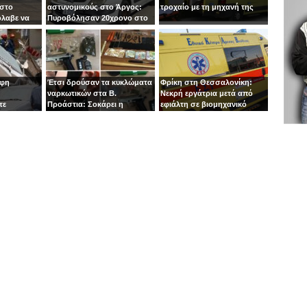
 στο
αστυνομικούς στο Άργος:
τροχαίο με τη μηχανή της
όλαβε να
Πυροβόλησαν 20χρονο στο
 στιγμή ο
κεφάλι
οφη
Έτσι δρούσαν τα κυκλώματα
Φρίκη στη Θεσσαλονίκη:
ναρκωτικών στα Β.
Νεκρή εργάτρια μετά από
τε
Προάστια: Σοκάρει η
εφιάλτη σε βιομηχανικό
εμπλοκή παιδιών 13 και 14
πλυντήριο
ετών