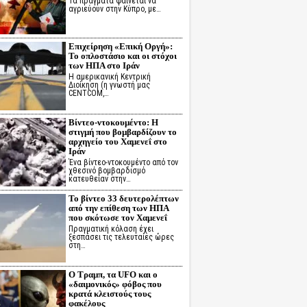
Τα πράγματα φαίνεται να
αγριεύουν στην Κύπρο, με…
Επιχείρηση «Επική Οργή»:
Το οπλοστάσιο και οι στόχοι
των ΗΠΑ στο Ιράν
Η αμερικανική Κεντρική
Διοίκηση (η γνωστή μας
CENTCOM,…
Βίντεο-ντοκουμέντο: Η
στιγμή που βομβαρδίζουν το
αρχηγείο του Χαμενεΐ στο
Ιράν
Ένα βίντεο-ντοκουμέντο από τον
χθεσινό βομβαρδισμό
κατευθείαν στην…
Το βίντεο 33 δευτερολέπτων
από την επίθεση των ΗΠΑ
που σκότωσε τον Χαμενεΐ
Πραγματική κόλαση έχει
ξεσπάσει τις τελευταίες ώρες
στη…
Ο Τραμπ, τα UFO και ο
«δαιμονικός» φόβος που
κρατά κλειστούς τους
φακέλους