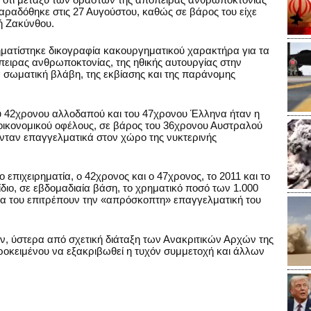
παραδόθηκε στις 27 Αυγούστου, καθώς σε βάρος του είχε
ή Ζακύνθου.
ματίστηκε δικογραφία κακουργηματικού χαρακτήρα για τα
πειρας ανθρωποκτονίας, της ηθικής αυτουργίας στην
 σωματική βλάβη, της εκβίασης και της παράνομης
υ 42χρονου αλλοδαπού και του 47χρονου Έλληνα ήταν η
οικονομικού οφέλους, σε βάρος του 36χρονου Αυστραλού
ύνταν επαγγελματικά στον χώρο της νυκτερινής
επιχειρηματία, ο 42χρονος και ο 47χρονος, το 2011 και το
διο, σε εβδομαδιαία βάση, το χρηματικό ποσό των 1.000
 να του επιτρέπουν την «απρόσκοπτη» επαγγελματική του
ν, ύστερα από σχετική διάταξη των Ανακριτικών Αρχών της
ροκειμένου να εξακριβωθεί η τυχόν συμμετοχή και άλλων