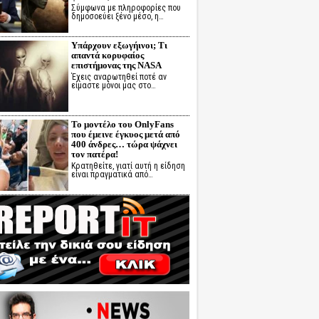
Σύμφωνα με πληροφορίες που
δημοσοεύει ξένο μέσο, η…
Υπάρχουν εξωγήινοι; Τι
απαντά κορυφαίος
επιστήμονας της NASA
Έχεις αναρωτηθεί ποτέ αν
είμαστε μόνοι μας στο…
Το μοντέλο του OnlyFans
που έμεινε έγκυος μετά από
400 άνδρες… τώρα ψάχνει
τον πατέρα!
Κρατηθείτε, γιατί αυτή η είδηση
είναι πραγματικά από…