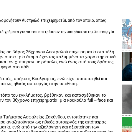
ολοφονήσουν Αυστραλό επιχειρηματία, από τον οποίο, όπως
κά χρήματα για να του επιτρέπουν την «απρόσκοπτη» λειτουργία
ας σε βάρος 36χρονου Αυστραλού επιχειρηματία στα τέλη
ην οποία τρία άτομα έχοντας καλυμμένα τα χαρακτηριστικά
 και τον χτύπησαν με ρόπαλο, ενώ ένας από τους δράστες
φορά στο πόδι.
δαπός, υπήκοος Βουλγαρίας, ενώ είχε ταυτοποιηθεί και
ται ως ηθικός αυτουργός στην υπόθεση.
 τόπο του εγκλήματος, βρέθηκαν και κατασχέθηκαν το
ν τον 36χρονο επιχειρηματία, μία κουκούλα full – face και
ου Τμήματος Ασφαλείας Ζακύνθου, εντοπίστηκε και
 που αναζητούνταν ως ηθικός αυτουργός της απόπειρας
ατία, ενώ από την αξιολόγηση και αξιοποίηση των
 ότι μεταξύ των δραστών της απόπειρας ανθρωποκτονίας