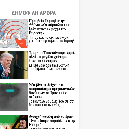
ΔΗΜΟΦΙΛΗ ΑΡΘΡΑ
Πρεσβεία Ισραήλ στην
Αθήνα: «Οι πύραυλοι του
Ιράν φτάνουν μέχρι την
Ευρώπη»
Ηχηρό καμπανάκι κινδύνου
χτυπάει η πρεσβεία του Ισραήλ…
Τραμπ: «Τους κάνουμε χαμό,
αλλά το μεγάλο χτύπημα
έρχεται σύντομα»
Σε μια γρήγορη τηλεφωνική
παρέμβαση 9 λεπτών στο…
Νέο βίντεο δείχνει το
σφυροκόπημα αμερικανικών
δυνάμεων σε Ιρανικούς
στόχους
Το Πεντάγωνο μόλις έδωσε στη
δημοσιότητα ένα νέο,…
Ανοιχτή απειλή από το Ιράν:
“Θα ρίξουμε πυραύλους στην
Κύπρο”