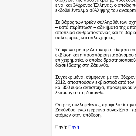
είναι και 34χρονος Έλληνας, ο οποίος 
εκδοθεί ένταλμα σύλληψης του ανακριτ
Σε βάρος των τριών συλληφθέντων σχη
– κατά περίπτωση – αδικήματα της από
απόπειρα ανθρωποκτονίας και τη βαριά
οπλοφορίας και οπλοχρησίας.
Σύμφωνα με την Αστυνομία, κίνητρο το
εκβίαση και η προσπόριση παράνομου 
επιχειρηματία, ο οποίος δραστηριοποιο
διασκέδασης στη Ζάκυνθο.
Συγκεκριμένα, σύμφωνα με τον 36χρονο 
2012, αποσπούσαν εκβιαστικά από τον ί
και 350 ευρώ αντίστοιχα, προκειμένου
λειτουργία στη Ζάκυνθο.
Οι τρεις συλληφθέντες προφυλακίστηκα
Ζακύνθου, ενώ η έρευνα συνεχίζεται, π
ατόμων στην υπόθεση.
Πηγή:
Πηγή