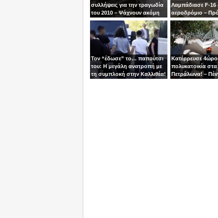
συλλήψεις για την τραγωδία
Λαμπάδιασε F-16
του 2010 – Ψάχνουν ακόμη
αεροδρόμιο – Πρ
μία γυναίκα
βγει την τελευταία
χειριστής
Τον “έδωσε” το… παπούτσι
Κατέρρευσε 4ώρ
του: Η μεγάλη ανατροπή με
πολυκατοικία στα
τη συμπλοκή στην Καλλιθέα!
Πετράλωνα! – Πέν
προσαγωγές