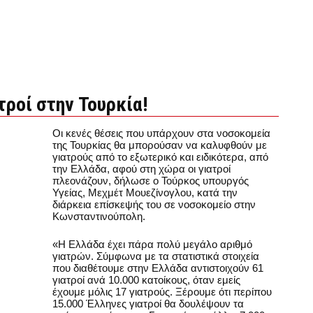
τροί στην Τουρκία!
Οι κενές θέσεις που υπάρχουν στα νοσοκομεία
της Τουρκίας θα μπορούσαν να καλυφθούν με
γιατρούς από το εξωτερικό και ειδικότερα, από
την Ελλάδα, αφού στη χώρα οι γιατροί
πλεονάζουν, δήλωσε ο Τούρκος υπουργός
Υγείας, Μεχμέτ Μουεζίνογλου, κατά την
διάρκεια επίσκεψής του σε νοσοκομείο στην
Κωνσταντινούπολη.
«Η Ελλάδα έχει πάρα πολύ μεγάλο αριθμό
γιατρών. Σύμφωνα με τα στατιστικά στοιχεία
που διαθέτουμε στην Ελλάδα αντιστοιχούν 61
γιατροί ανά 10.000 κατοίκους, όταν εμείς
έχουμε μόλις 17 γιατρούς. Ξέρουμε ότι περίπου
15.000 Έλληνες γιατροί θα δουλέψουν τα