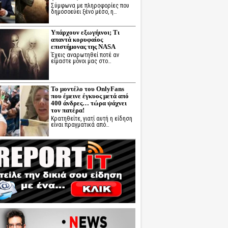
Σύμφωνα με πληροφορίες που
δημοσοεύει ξένο μέσο, η…
Υπάρχουν εξωγήινοι; Τι
απαντά κορυφαίος
επιστήμονας της NASA
Έχεις αναρωτηθεί ποτέ αν
είμαστε μόνοι μας στο…
Το μοντέλο του OnlyFans
που έμεινε έγκυος μετά από
400 άνδρες… τώρα ψάχνει
τον πατέρα!
Κρατηθείτε, γιατί αυτή η είδηση
είναι πραγματικά από…