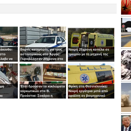
Ζάκυνθο:
Βαριές κατηγορίες για τους
Νεκρή 25χρονη κοπέλα σε
 στο
αστυνομικούς στο Άργος:
τροχαίο με τη μηχανή της
όλαβε να
Πυροβόλησαν 20χρονο στο
 στιγμή ο
κεφάλι
οφη
Έτσι δρούσαν τα κυκλώματα
Φρίκη στη Θεσσαλονίκη:
ναρκωτικών στα Β.
Νεκρή εργάτρια μετά από
τε
Προάστια: Σοκάρει η
εφιάλτη σε βιομηχανικό
εμπλοκή παιδιών 13 και 14
πλυντήριο
ετών