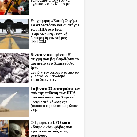
Τα πράγματα φαίνεται να
αγριεύουν στην Κύπρο, με…
Επιχείρηση «Επική Οργή»:
Το οπλοστάσιο και οι στόχοι
των ΗΠΑ στο Ιράν
Η αμερικανική Κεντρική
Διοίκηση (η γνωστή μας
CENTCOM,…
Βίντεο-ντοκουμέντο: Η
στιγμή που βομβαρδίζουν το
αρχηγείο του Χαμενεΐ στο
Ιράν
Ένα βίντεο-ντοκουμέντο από τον
χθεσινό βομβαρδισμό
κατευθείαν στην…
Το βίντεο 33 δευτερολέπτων
από την επίθεση των ΗΠΑ
που σκότωσε τον Χαμενεΐ
Πραγματική κόλαση έχει
ξεσπάσει τις τελευταίες ώρες
στη…
Ο Τραμπ, τα UFO και ο
«δαιμονικός» φόβος που
κρατά κλειστούς τους
φακέλους