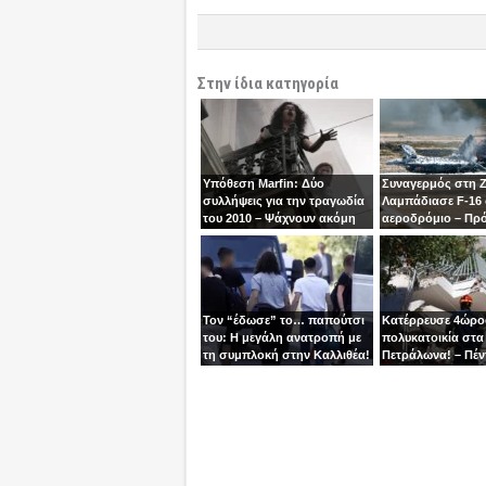
Στην ίδια κατηγορία
Υπόθεση Marfin: Δύο
Συναγερμός στη 
συλλήψεις για την τραγωδία
Λαμπάδιασε F-16
του 2010 – Ψάχνουν ακόμη
αεροδρόμιο – Πρ
μία γυναίκα
βγει την τελευταία
χειριστής
Τον “έδωσε” το… παπούτσι
Κατέρρευσε 4ώρ
του: Η μεγάλη ανατροπή με
πολυκατοικία στα
τη συμπλοκή στην Καλλιθέα!
Πετράλωνα! – Πέν
προσαγωγές