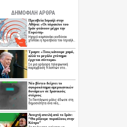
ΔΗΜΟΦΙΛΗ ΑΡΘΡΑ
Πρεσβεία Ισραήλ στην
Αθήνα: «Οι πύραυλοι του
Ιράν φτάνουν μέχρι την
Ευρώπη»
Ηχηρό καμπανάκι κινδύνου
χτυπάει η πρεσβεία του Ισραήλ…
Τραμπ: «Τους κάνουμε χαμό,
αλλά το μεγάλο χτύπημα
έρχεται σύντομα»
Σε μια γρήγορη τηλεφωνική
παρέμβαση 9 λεπτών στο…
Νέο βίντεο δείχνει το
σφυροκόπημα αμερικανικών
δυνάμεων σε Ιρανικούς
στόχους
Το Πεντάγωνο μόλις έδωσε στη
δημοσιότητα ένα νέο,…
Ανοιχτή απειλή από το Ιράν:
“Θα ρίξουμε πυραύλους στην
Κύπρο”