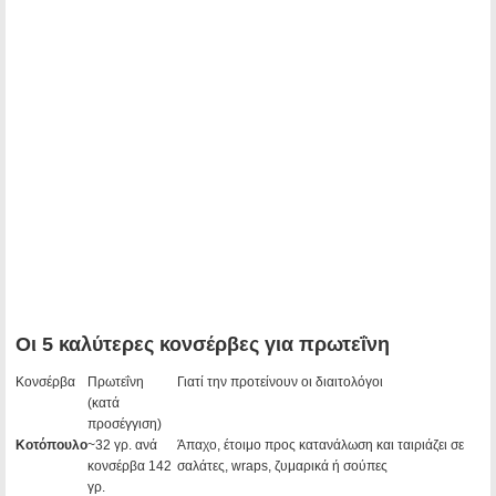
Οι 5 καλύτερες κονσέρβες για πρωτεΐνη
Κονσέρβα
Πρωτεΐνη
Γιατί την προτείνουν οι διαιτολόγοι
(κατά
προσέγγιση)
Κοτόπουλο
~32 γρ. ανά
Άπαχο, έτοιμο προς κατανάλωση και ταιριάζει σε
κονσέρβα 142
σαλάτες, wraps, ζυμαρικά ή σούπες
γρ.