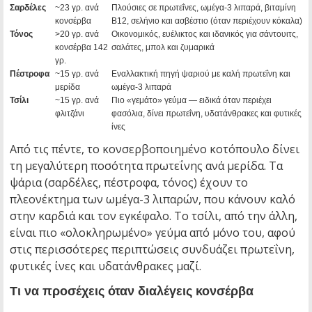
Σαρδέλες
~23 γρ. ανά
Πλούσιες σε πρωτεΐνες, ωμέγα-3 λιπαρά, βιταμίνη
κονσέρβα
Β12, σελήνιο και ασβέστιο (όταν περιέχουν κόκαλα)
Τόνος
>20 γρ. ανά
Οικονομικός, ευέλικτος και ιδανικός για σάντουιτς,
κονσέρβα 142
σαλάτες, μπολ και ζυμαρικά
γρ.
Πέστροφα
~15 γρ. ανά
Εναλλακτική πηγή ψαριού με καλή πρωτεΐνη και
μερίδα
ωμέγα-3 λιπαρά
Τσίλι
~15 γρ. ανά
Πιο «γεμάτο» γεύμα — ειδικά όταν περιέχει
φλιτζάνι
φασόλια, δίνει πρωτεΐνη, υδατάνθρακες και φυτικές
ίνες
Από τις πέντε, το κονσερβοποιημένο κοτόπουλο δίνει
τη μεγαλύτερη ποσότητα πρωτεΐνης ανά μερίδα. Τα
ψάρια (σαρδέλες, πέστροφα, τόνος) έχουν το
πλεονέκτημα των ωμέγα-3 λιπαρών, που κάνουν καλό
στην καρδιά και τον εγκέφαλο. Το τσίλι, από την άλλη,
είναι πιο «ολοκληρωμένο» γεύμα από μόνο του, αφού
στις περισσότερες περιπτώσεις συνδυάζει πρωτεΐνη,
φυτικές ίνες και υδατάνθρακες μαζί.
Τι να προσέχεις όταν διαλέγεις κονσέρβα