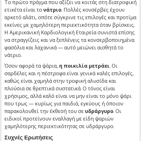
Το πρώτο πράγμα που αξίζει να κοιτάς στη διατροφική
ετικέτα είναι το
νάτριο
. Πολλές κονσέρβες έχουν
αρκετό αλάτι, οπότε σύγκρινε τις επιλογές και προτίμα
εκείνες με χαμηλότερη περιεκτικότητα όταν βρίσκεις.
Η Αμερικανική Καρδιολογική Εταιρεία συνιστά επίσης
να στραγγίζεις και να ξεπλένεις τα κονσερβοποιημένα
φασόλια και λαχανικά — αυτό μειώνει αισθητά το
νάτριο.
Όσον αφορά τα ψάρια,
η ποικιλία μετράει
. Οι
σαρδέλες και η πέστροφα είναι γενικά καλές επιλογές,
καθώς είναι χαμηλά στην τροφική αλυσίδα και
πλούσια σε θρεπτικά συστατικά. Ο τόνος είναι
χρήσιμος, αλλά καλό είναι να μην είναι το μόνο ψάρι
που τρως — κυρίως για παιδιά, εγκύους ή όποιον
παρακολουθεί την έκθεσή του σε
υδράργυρο
. Οι
ειδικοί προτείνουν εναλλαγή με είδη ψαριών
χαμηλότερης περιεκτικότητας σε υδράργυρο.
Συχνές Ερωτήσεις