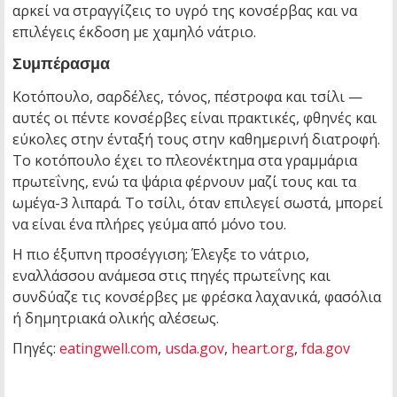
αρκεί να στραγγίζεις το υγρό της κονσέρβας και να
επιλέγεις έκδοση με χαμηλό νάτριο.
Συμπέρασμα
Κοτόπουλο, σαρδέλες, τόνος, πέστροφα και τσίλι —
αυτές οι πέντε κονσέρβες είναι πρακτικές, φθηνές και
εύκολες στην ένταξή τους στην καθημερινή διατροφή.
Το κοτόπουλο έχει το πλεονέκτημα στα γραμμάρια
πρωτεΐνης, ενώ τα ψάρια φέρνουν μαζί τους και τα
ωμέγα-3 λιπαρά. Το τσίλι, όταν επιλεγεί σωστά, μπορεί
να είναι ένα πλήρες γεύμα από μόνο του.
Η πιο έξυπνη προσέγγιση; Έλεγξε το νάτριο,
εναλλάσσου ανάμεσα στις πηγές πρωτεΐνης και
συνδύαζε τις κονσέρβες με φρέσκα λαχανικά, φασόλια
ή δημητριακά ολικής αλέσεως.
Πηγές:
eatingwell.com
,
usda.gov
,
heart.org
,
fda.gov