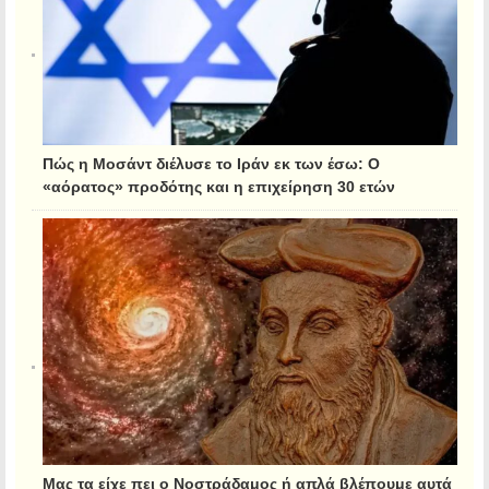
Πώς η Μοσάντ διέλυσε το Ιράν εκ των έσω: Ο
«αόρατος» προδότης και η επιχείρηση 30 ετών
Μας τα είχε πει ο Νοστράδαμος ή απλά βλέπουμε αυτά